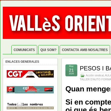
COMUNICATS
QUI SOM?
CONTACTA AMB NOSALTRES
ENLACES GENERALES
May
PESOS I B
21
2026
Acción sindical
,
AUL
TALLER D'AUTO FORM
Quan mengem
Si en comptes
oi que és be