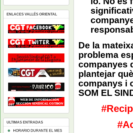
lo. No es 
significat
ENLACES VALLÉS ORIENTAL
companye
responsabi
De la mateix
problema esp
companyes q
plantejar què
companys i c
SOM EL SIND
#
Recip
#
Ac
ULTIMAS ENTRADAS
HORARIO DURANTE EL MES