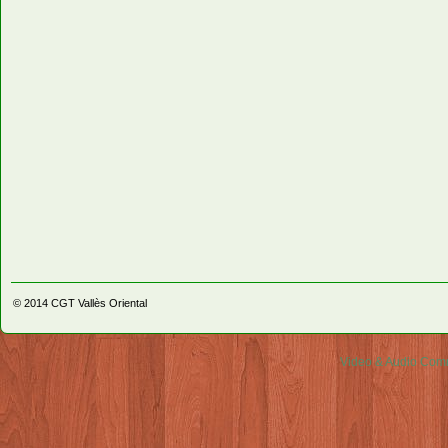
© 2014
CGT Vallès Oriental
Video & Audio Comm