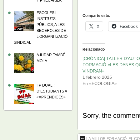
Y PRECARIZA
ESCOLES I
Comparte esto:
INSTITUTS
PÚBLICS, A LES
X
Facebook
BECEROLES DE
L’ORGANITZACIÓ
SINDICAL
Relacionado
AJUDAR TAMBÉ
[CRÒNICA] TALLER D’AUTO
MOLA
FORMACIÓ «LES DANES Q
VINDRAN»
1 febrero 2025
En «ECOLOGIA»
FP DUAL :
D’ESTUDIANTS A
«APRENDICES»
Sorry, the comment 
LA MILLOR FORMACIÓ, EL 