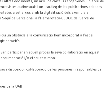
 altres documents, un arxiu de cartells i enganxines, un arxiu de
ntrevistes audiovisuals i un catàleg de les publicacions editades
ositades a set arxius amb la digitalització dels exemplars
dor Seguí de Barcelona i a l’Hemeroteca-CEDOC del Servei de
a sigui un obstacle a la comunicació hem incorporat a l’espai
gle de web’s.
van participar en aquell procés la seva col·laboració en aquest
t documentació i/o el seu testimoni.
seva disposició i col·laboració de les persones i responsables de
ues de la UAB