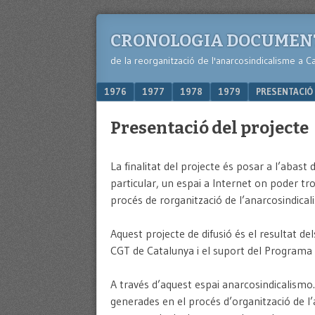
CRONOLOGIA DOCUMEN
de la reorganització de l'anarcosindicalisme a C
Menu
SKIP TO CONTENT
1976
1977
1978
1979
PRESENTACIÓ 
Presentació del projecte
La finalitat del projecte és posar a l’abast 
particular, un espai a Internet on poder tr
procés de rorganització de l’anarcosindica
Aquest projecte de difusió és el resultat d
CGT de Catalunya i el suport del Program
A través d’aquest espai anarcosindicalismo.
generades en el procés d’organització de l’