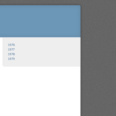
1976
1977
1978
1979