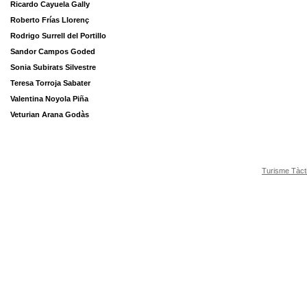
Ricardo Cayuela Gally
Roberto Frías Llorenç
Rodrigo Surrell del Portillo
Sandor Campos Goded
Sonia Subirats Silvestre
Teresa Torroja Sabater
Valentina Noyola Piña
Veturian Arana Godàs
Turisme Tàct