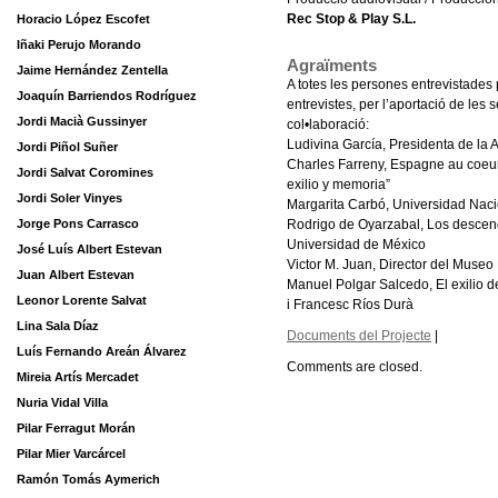
Rec Stop & Play S.L.
Horacio López Escofet
Iñaki Perujo Morando
Agraïments
Jaime Hernández Zentella
A totes les persones entrevistades p
Joaquín Barriendos Rodríguez
entrevistes, per l’aportació de les s
Jordi Macià Gussinyer
col•laboració:
Ludivina García, Presidenta de la 
Jordi Piñol Suñer
Charles Farreny, Espagne au coeur
Jordi Salvat Coromines
exilio y memoria”
Jordi Soler Vinyes
Margarita Carbó, Universidad Nac
Jorge Pons Carrasco
Rodrigo de Oyarzabal, Los descendi
Universidad de México
José Luís Albert Estevan
Victor M. Juan, Director del Muse
Juan Albert Estevan
Manuel Polgar Salcedo, El exilio d
Leonor Lorente Salvat
i Francesc Ríos Durà
Lina Sala Díaz
Documents del Projecte
|
Luís Fernando Areán Álvarez
Comments are closed.
Mireia Artís Mercadet
Nuria Vidal Villa
Pilar Ferragut Morán
Pilar Mier Varcárcel
Ramón Tomás Aymerich