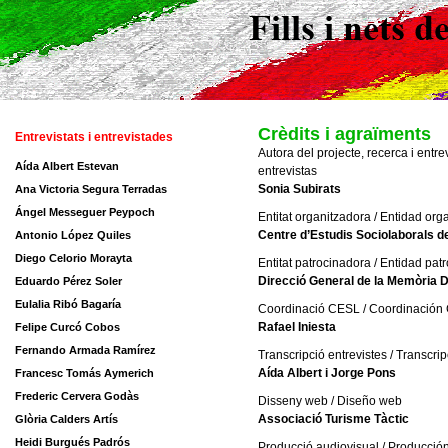
Crèdits i agraïments
Entrevistats i entrevistades
Autora del projecte, recerca i entre
Aída Albert Estevan
entrevistas
Sonia Subirats
Ana Victoria Segura Terradas
Ángel Messeguer Peypoch
Entitat organitzadora / Entidad or
Centre d’Estudis Sociolaborals d
Antonio López Quiles
Diego Celorio Morayta
Entitat patrocinadora / Entidad pat
Direcció General de la Memòria D
Eduardo Pérez Soler
Eulalia Ribó Bagaría
Coordinació CESL / Coordinación
Rafael Iniesta
Felipe Curcó Cobos
Fernando Armada Ramírez
Transcripció entrevistes / Transcrip
Aída Albert i Jorge Pons
Francesc Tomás Aymerich
Frederic Cervera Godàs
Disseny web / Diseño web
Associació Turisme Tàctic
Glòria Calders Artís
Heidi Burgués Padrós
Producció audiovisual / Producció