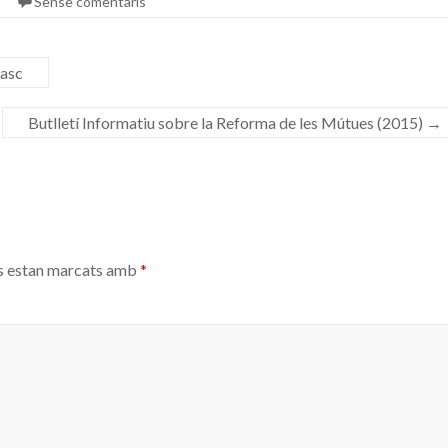
Sense comentaris
Basc
Butlletí Informatiu sobre la Reforma de les Mútues (2015)
→
s estan marcats amb
*