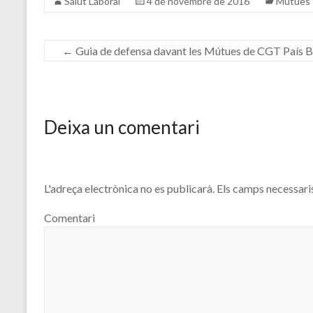
Salut Laboral
4 de novembre de 2016
Mutues
←
Guia de defensa davant les Mútues de CGT País 
Deixa un comentari
L'adreça electrònica no es publicarà.
Els camps necessari
Comentari