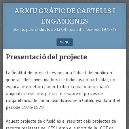
ARXIU GRÀFIC DE CARTELLS I
ENGANXINES
editats pels sindicats de la CNT, durant el periode 1976-79
MENU
SKIP TO CONTENT
Presentació del projecte
La finalitat del projecte és posar a l’abast del public en
general i dels investigadors i estudiosos en particular, un
espai a Internet on poder trobar la major informació
original i sense interpretacions sobre el procés de
rorganització de l’anarcosindicalisme a Catalunya durant el
període 1976-1979.
Aquest projecte de difusió és el resultat dels projectes de
recerca realitzats pel CESL amb el suport de la CGT de