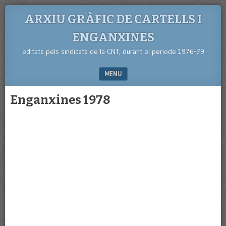
ARXIU GRÀFIC DE CARTELLS I
ENGANXINES
editats pels sindicats de la CNT, durant el periode 1976-79
MENU
SKIP TO CONTENT
Enganxines 1978
e
e
e
e
e
e