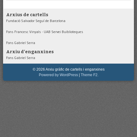
Arxius de cartells
Fundació Salvador Seguí de Barcelona
Fons Francesc Vinyals - UAB Servei Buiblioteques
Fons Gabriel Serra
Arxiu d’enganxines
Fons Gabriel Serra
© 2026 Arxiu gràfic de cartells i enganxines
Powered by WordPress
|
Theme F2.