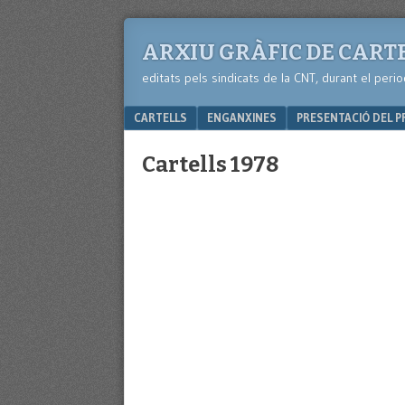
ARXIU GRÀFIC DE CART
editats pels sindicats de la CNT, durant el per
Menu
SKIP TO CONTENT
CARTELLS
ENGANXINES
PRESENTACIÓ DEL P
Cartells 1978