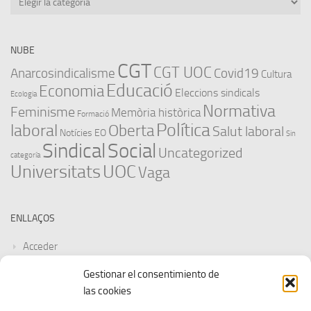
NUBE
CGT
CGT UOC
Anarcosindicalisme
Covid19
Cultura
Educació
Economia
Eleccions sindicals
Ecologia
Normativa
Feminisme
Memòria històrica
Formació
Política
laboral
Oberta
Salut laboral
Notícies EO
Sin
Sindical
Social
Uncategorized
categoría
Universitats
UOC
Vaga
ENLLAÇOS
Acceder
Gestionar el consentimiento de
Feed de entradas
las cookies
Feed de comentarios