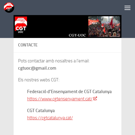
Saltar al contenido
CONTACTE
Pots contactar amb nosaltres a l’email:
cgtuoc@gmail.com
Els nostres webs CGT:
Federació d’Ensenyament de CGT Catalunya
https://www.cgtensenyament.cat/
CGT Catalunya
https://cgtcatalunya.cat/