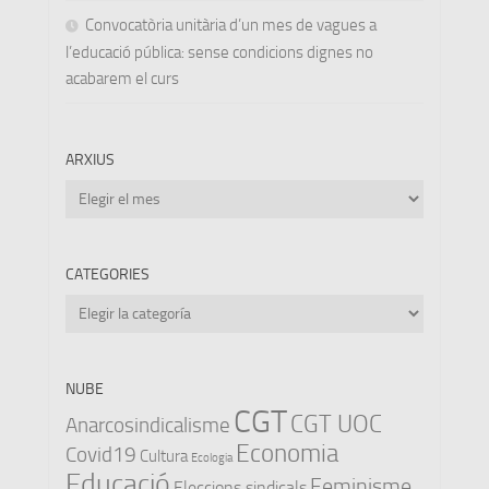
Convocatòria unitària d’un mes de vagues a
l’educació pública: sense condicions dignes no
acabarem el curs
ARXIUS
Arxius
CATEGORIES
Categories
NUBE
CGT
CGT UOC
Anarcosindicalisme
Economia
Covid19
Cultura
Ecologia
Educació
Feminisme
Eleccions sindicals