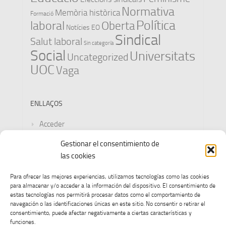
Normativa
Memòria històrica
Formació
Política
laboral
Oberta
Notícies EO
Sindical
Salut laboral
Sin categoría
Social
Universitats
Uncategorized
UOC
Vaga
ENLLAÇOS
Acceder
Gestionar el consentimiento de
Feed de entradas
las cookies
Feed de comentarios
Para ofrecer las mejores experiencias, utilizamos tecnologías como las cookies
para almacenar y/o acceder a la información del dispositivo. El consentimiento de
WordPress.org
estas tecnologías nos permitirá procesar datos como el comportamiento de
navegación o las identificaciones únicas en este sitio. No consentir o retirar el
consentimiento, puede afectar negativamente a ciertas características y
funciones.