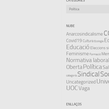
CATEGORIES
Categories
NUBE
C
Anarcosindicalisme
E
Covid19
Cultura
Ecologia
Educació
Eleccions s
Feminisme
Memò
Formació
Normativa labora
Política
Oberta
Sal
Sindical
Soc
categoría
Univ
Uncategorized
UOC
Vaga
ENLLAÇOS