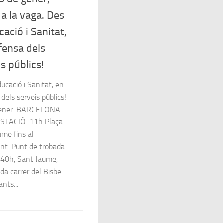
a la vaga. Des
ació i Sanitat,
fensa dels
s públics!
ucació i Sanitat, en
dels serveis públics!
gener. BARCELONA.
STACIÓ. 11h Plaça
ume fins al
nt. Punt de trobada
.40h, Sant Jaume,
da carrer del Bisbe
nts...