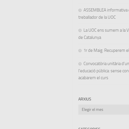
ASSEMBLEA informativa d
treballador de la UOC
La UOC ens sumem a la Va
de Catalunya
1r de Maig: Recuperem el
Convocatòria unitària d’
l’educació pública: sense co
acabarem el curs
ARXIUS
Arxius