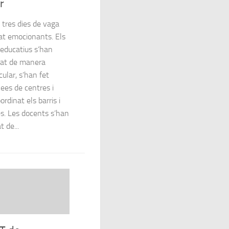
r
 tres dies de vaga
at emocionants. Els
 educatius s’han
zat de manera
ular, s’han fet
ees de centres i
ordinat els barris i
s. Les docents s’han
 de...