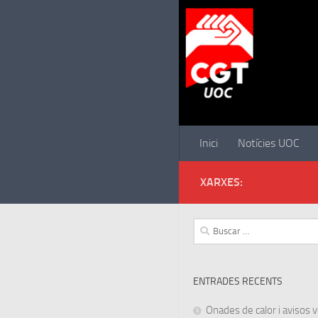
Saltar al contenido
Inici
Notícies UOC
XARXES:
Buscar:
ENTRADES RECENTS
Onades de calor i avisos ve