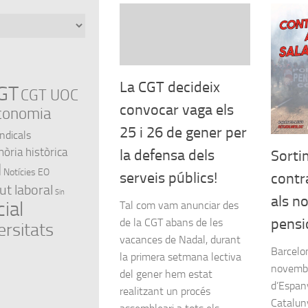
La CGT decideix
GT
CGT UOC
convocar vaga els
conomia
25 i 26 de gener per
indicals
ria històrica
la defensa dels
Sorti
l
Notícies EO
serveis públics!
contr
ut laboral
Sin
als no
ial
Tal com vam anunciar des
pensi
de la CGT abans de les
ersitats
vacances de Nadal, durant
Barcelo
la primera setmana lectiva
novembr
del gener hem estat
d’Espan
realitzant un procés
Catalun