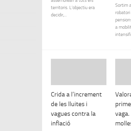
assembleari a tots els
Sortim a
territoris. L’objectiu era
robatori
decidir,...
pension
a mobili
intensifi
Crida a l’increment
Valor
de les lluites i
prime
vagues contra la
vaga.
inflació
molle