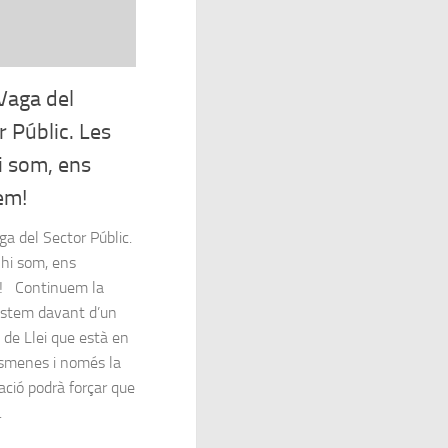
Vaga del
r Públic. Les
i som, ens
em!
a del Sector Públic.
 hi som, ens
! Continuem la
 Estem davant d’un
 de Llei que està en
esmenes i només la
ació podrà forçar que
.