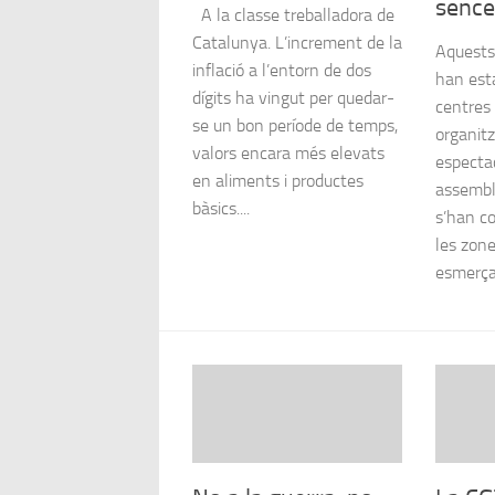
sence
A la classe treballadora de
Catalunya. L’increment de la
Aquests
inflació a l’entorn de dos
han est
dígits ha vingut per quedar-
centres
se un bon període de temps,
organit
valors encara més elevats
espectac
en aliments i productes
assembl
bàsics....
s’han co
les zone
esmerçat