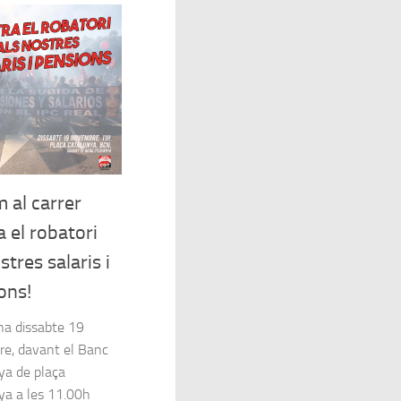
m al carrer
a el robatori
stres salaris i
ons!
na dissabte 19
e, davant el Banc
ya de plaça
ya a les 11.00h