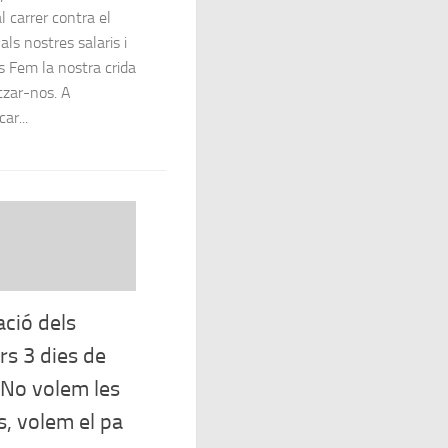
l carrer contra el
 als nostres salaris i
s Fem la nostra crida
tzar-nos. A
car...
ació dels
rs 3 dies de
 No volem les
s, volem el pa