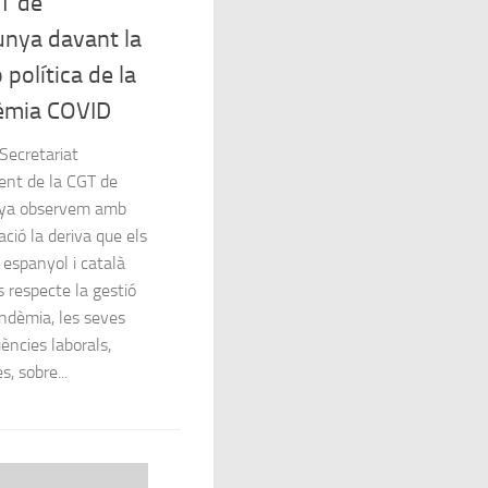
T de
unya davant la
 política de la
èmia COVID
Secretariat
nt de la CGT de
nya observem amb
ció la deriva que els
 espanyol i català
 respecte la gestió
andèmia, les seves
ències laborals,
s, sobre...