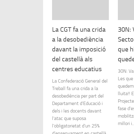
La CGT fa una crida
30N: 
a la desobediència
Secto
davant la imposició
que h
del castellà als
qued
centres educatius
30N: Vag
Les que
La Confederació General del
quedem
Treball fa una crida a la
lluita!!
desobediència per part del
Projecte
Departament d’Educació i
fase d’
dels i les docents davant
mobilitz
l’atac que suposa
millori i..
l’obligatorietat d’un 25%
d’ensenyament en castellà