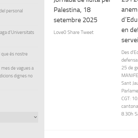
anem 
Palestina, 18
el personal
d’Educ
setembre 2025
en de
Love0 Share Tweet
ga d’Universitats
servei
Des d’Ed
 que és nostre
defensa 
25 de 
un mes de vagues a
MANIFE
ndicions dignes no
Sant Ja
Parlame
CGT: 10
cantona
8.30h Sa