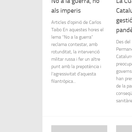
No a la guerra, no
La CG
als imperis
Catal
gestió
Articles d’opinió de Carlos
pand
Taibo En aquestes hores el
lema “No a la guerra”
Des del 
reclama contestar, amb
Permane
rotunditat, la intervenció
Catalu
militar russa i fer un altre
preocupa
punt amb la prepotència i
governs
l’agressivitat d’aquesta
han pres
filantròpica...
de la p
conseqü
sanitàrie