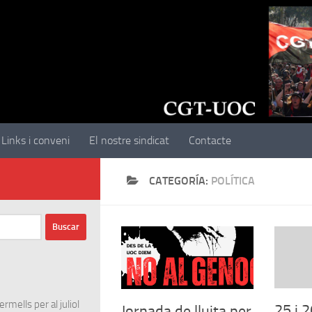
Links i conveni
El nostre sindicat
Contacte
CATEGORÍA:
POLÍTICA
rmells per al juliol
25 i 
Jornada de lluita per