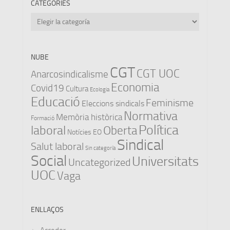
CATEGORIES
Categories
NUBE
CGT
CGT UOC
Anarcosindicalisme
Economia
Covid19
Cultura
Ecologia
Educació
Feminisme
Eleccions sindicals
Normativa
Memòria històrica
Formació
Política
laboral
Oberta
Notícies EO
Sindical
Salut laboral
Sin categoría
Social
Universitats
Uncategorized
UOC
Vaga
ENLLAÇOS