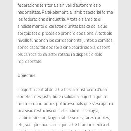
federacions territorials a nivell d’autonomies o
nacionalitats. Paral·lelament, a l’àmbit sectorial forma
les federacions d’indústria. A tots els àmbits el
sindicat manté el caràcter d’unitat bàsica de la que
sorgeix tot el procés de prendre decisions. A tots els
nivells funcionen les corresponents juntes o comitès,
sense capacitat decisòria sinó coordinadora, essent
els càrrecs de caràcter rotatiu i a disposició dels
representats.
Objectius
L’objectiu central de la CGT és la construcció d’una
societat més justa, lliure i solidària, objectiu que té
moltes connotacions político-socials que s’escapen a
una visió restrictiva del fet sindical. L’ecologia,
l’antimilitarisme, la igualtat de sexes, races i pobles,
etc, són qüestions a les que la CGT també dedica el