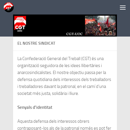
Saltar al contenido
EL NOSTRE SINDICAT
La Confederació General del Treball (CGT) és una
organització seguidora de les idees llibertàries i
anarcosindicalistes. El nostre objectiu passa per la
defensa quotidiana dels interessos dels treballadors
i treballadores davant la patronal, en el camí d’una
societat més justa, solidària i lliure.
Senyals d’identitat
Aquesta defensa dels interessos obrers
contraposant-los als de la patronal només es pot fer