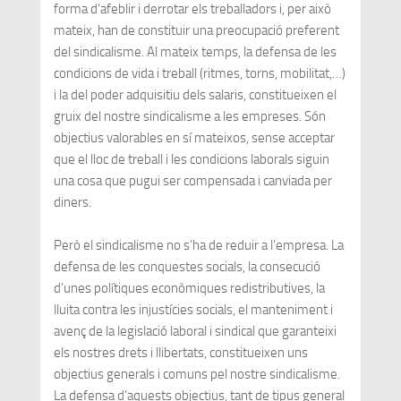
forma d’afeblir i derrotar els treballadors i, per això
mateix, han de constituir una preocupació preferent
del sindicalisme. Al mateix temps, la defensa de les
condicions de vida i treball (ritmes, torns, mobilitat,…)
i la del poder adquisitiu dels salaris, constitueixen el
gruix del nostre sindicalisme a les empreses. Són
objectius valorables en sí mateixos, sense acceptar
que el lloc de treball i les condicions laborals siguin
una cosa que pugui ser compensada i canviada per
diners.
Però el sindicalisme no s’ha de reduir a l’empresa. La
defensa de les conquestes socials, la consecució
d’unes polítiques econòmiques redistributives, la
lluita contra les injustícies socials, el manteniment i
avenç de la legislació laboral i sindical que garanteixi
els nostres drets i llibertats, constitueixen uns
objectius generals i comuns pel nostre sindicalisme.
La defensa d’aquests objectius, tant de tipus general