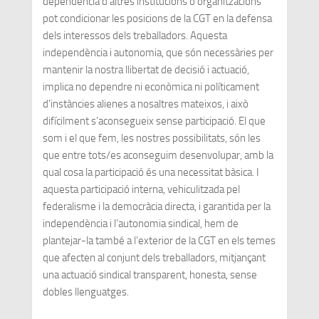
dependència d’altres institucions o organitzacions
pot condicionar les posicions de la CGT en la defensa
dels interessos dels treballadors. Aquesta
independència i autonomia, que són necessàries per
mantenir la nostra llibertat de decisió i actuació,
implica no dependre ni econòmica ni políticament
d’instàncies alienes a nosaltres mateixos, i això
difícilment s’aconsegueix sense participació. El que
som i el que fem, les nostres possibilitats, són les
que entre tots/es aconseguim desenvolupar, amb la
qual cosa la participació és una necessitat bàsica. I
aquesta participació interna, vehiculitzada pel
federalisme i la democràcia directa, i garantida per la
independència i l’autonomia sindical, hem de
plantejar-la també a l’exterior de la CGT en els temes
que afecten al conjunt dels treballadors, mitjançant
una actuació sindical transparent, honesta, sense
dobles llenguatges.