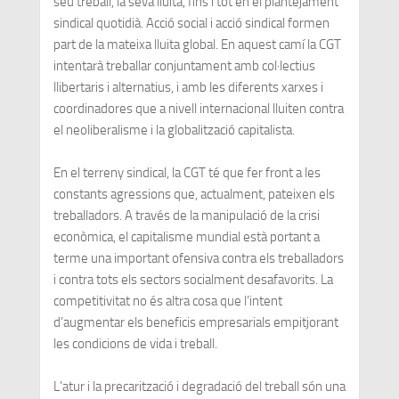
seu treball, la seva lluita, fins i tot en el plantejament
sindical quotidià. Acció social i acció sindical formen
part de la mateixa lluita global. En aquest camí la CGT
intentarà treballar conjuntament amb col·lectius
llibertaris i alternatius, i amb les diferents xarxes i
coordinadores que a nivell internacional lluiten contra
el neoliberalisme i la globalització capitalista.
En el terreny sindical, la CGT té que fer front a les
constants agressions que, actualment, pateixen els
treballadors. A través de la manipulació de la crisi
econòmica, el capitalisme mundial està portant a
terme una important ofensiva contra els treballadors
i contra tots els sectors socialment desafavorits. La
competitivitat no és altra cosa que l’intent
d’augmentar els beneficis empresarials empitjorant
les condicions de vida i treball.
L’atur i la precarització i degradació del treball són una