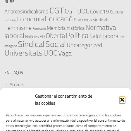
NUBE
CGT
CGT UOC
Anarcosindicalisme
Covid19
Cultura
Educació
Economia
Eleccions sindicals
Ecologia
Normativa
Feminisme
Memòria històrica
Formació
Política
laboral
Oberta
Salut laboral
Notícies EO
Sin
Sindical
Social
Uncategorized
categoría
Universitats
UOC
Vaga
ENLLAÇOS
Acceder
Gestionar el consentimiento de
Feed de entradas
las cookies
Feed de comentarios
Para ofrecer las mejores experiencias, utilizamos tecnologías como las cookies
para almacenar y/o acceder a la información del dispositivo. El consentimiento de
WordPress.org
estas tecnologías nos permitirá procesar datos como el comportamiento de