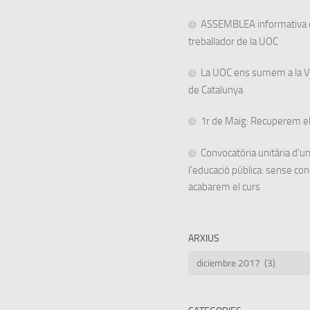
ASSEMBLEA informativa d
treballador de la UOC
La UOC ens sumem a la Va
de Catalunya
1r de Maig: Recuperem el
Convocatòria unitària d’
l’educació pública: sense co
acabarem el curs
ARXIUS
Arxius