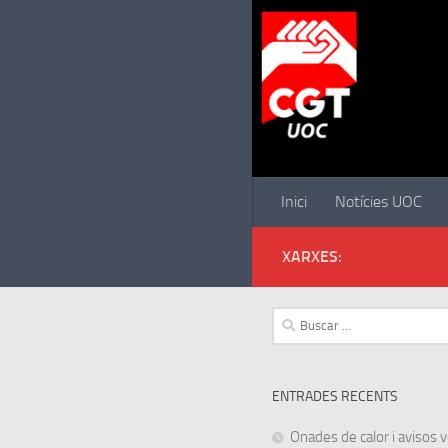
Saltar al contenido
Inici
Notícies UOC
XARXES:
Buscar:
ENTRADES RECENTS
Onades de calor i avisos ve