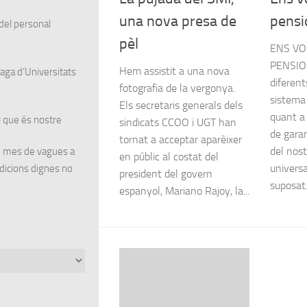
una nova presa de
pensi
el personal
pèl
ENS VO
PENSIO
Hem assistit a una nova
ga d’Universitats
diferent
fotografia de la vergonya.
sistema
Els secretaris generals dels
quant a
 que és nostre
sindicats CCOO i UGT han
de garan
tornat a acceptar aparèixer
del nost
un mes de vagues a
en públic al costat del
universal
ndicions dignes no
president del govern
suposat.
espanyol, Mariano Rajoy, la...