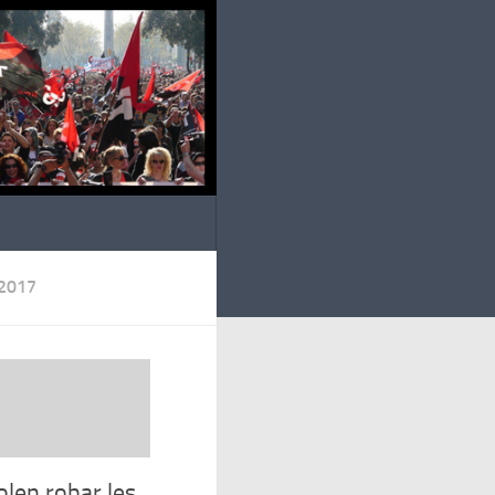
2017
olen robar les