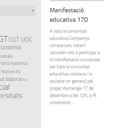
Manifestació
educativa 17D
A tota la comunitat
GT
educativa Companys,
CGT UOC
companyes, Volem
conomia
convidar-vos a participar a
indicals
la manifestació convocada
ria històrica
per tota la comunitat
l
Notícies EO
educativa catalana i la
ut laboral
Sin
societat en general pel
ial
proper diumenge 17 de
ersitats
desembre a les 12h, a Pl.
Universitat....