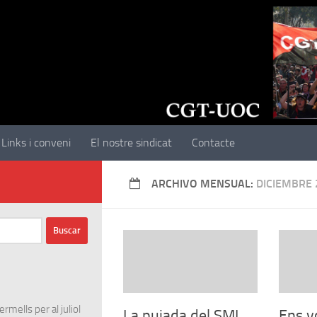
Links i conveni
El nostre sindicat
Contacte
ARCHIVO MENSUAL:
DICIEMBRE 
rmells per al juliol
La pujada del SMI,
Ens v