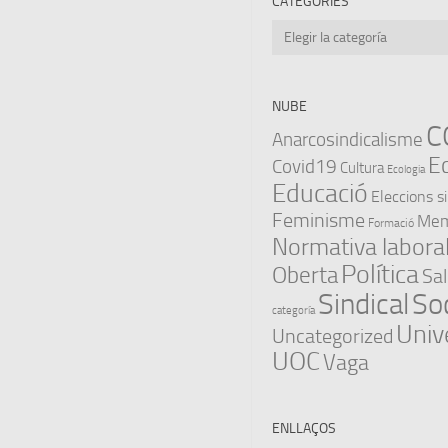
CATEGORIES
Categories
NUBE
C
Anarcosindicalisme
E
Covid19
Cultura
Ecologia
Educació
Eleccions s
Feminisme
Memò
Formació
Normativa labora
Política
Oberta
Sal
Sindical
Soc
categoría
Univ
Uncategorized
UOC
Vaga
ENLLAÇOS