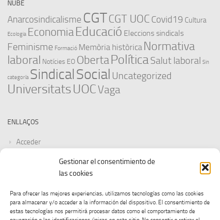
NUBE
CGT
CGT UOC
Anarcosindicalisme
Covid19
Cultura
Educació
Economia
Eleccions sindicals
Ecologia
Normativa
Feminisme
Memòria històrica
Formació
Política
laboral
Oberta
Salut laboral
Notícies EO
Sin
Sindical
Social
Uncategorized
categoría
Universitats
UOC
Vaga
ENLLAÇOS
Acceder
Gestionar el consentimiento de
Feed de entradas
las cookies
Feed de comentarios
Para ofrecer las mejores experiencias, utilizamos tecnologías como las cookies
para almacenar y/o acceder a la información del dispositivo. El consentimiento de
WordPress.org
estas tecnologías nos permitirá procesar datos como el comportamiento de