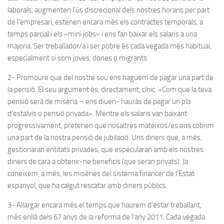
laborals, augmenten l’ús discrecional dels nostres horaris per part
de l’empresari, estenen encara més els contractes temporals, a
temps parcial i els «mini jobs» i ens fan baixar els salaris a una
majoria. Ser treballador/a i ser pobre és cada vegada més habitual,
especialment si som joves, dones o migrants.
2- Promoure que del nostre sou ens haguem de pagar una part de
la pensió. El seu argument és, directament, cínic. «Com que la teva
pensió serà de misèria – ens diuen- hauràs de pagar un pla
d’estalvis o pensió privada». Mentre els salaris van baixant
progressivament, pretenen que nosaltres mateixos/es ens cobrim
una part de la nostra pensió de jubilació. Uns diners que, a més,
gestionaran entitats privades, que especularan amb els nostres
diners de cara a obtenir-ne beneficis (que seran privats). Ja
coneixem, a més, les misèries del sistema financer de l’Estat
espanyol, que ha calgut rescatar amb diners públics.
3- Allargar encara més el temps que haurem d’estar treballant,
més enllà dels 67 anys de la reforma de l’any 2011. Cada vegada