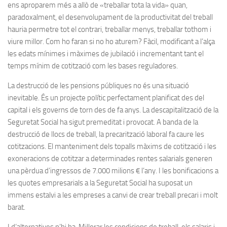
ens aproparem més a allò de «treballar tota la vida» quan,
paradoxalment, el desenvolupament de la productivitat del treball
hauria permetre tot el contrari, treballar menys, treballar tothom i
viure millor. Com ho faran si no ho aturem? Fàcil, modificant a l’alça
les edats mínimes i màximes de jubilació i incrementant tant el
temps mínim de cotització com les bases reguladores.
La destrucció de les pensions públiques no és una situació
inevitable. És un projecte polític perfectament planificat des del
capital i els governs de torn des de fa anys. La descapitalització de la
Seguretat Social ha sigut premeditat i provocat. A banda de la
destrucció de llocs de treball, la precarització laboral fa caure les
cotitzacions. El manteniment dels topalls màxims de cotització i les
exoneracions de cotitzar a determinades rentes salarials generen
una pèrdua d’ingressos de 7.000 milions € l’any. I les bonificacions a
les quotes empresarials a la Seguretat Social ha suposat un
immens estalvi a les empreses a canvi de crear treball precari i molt
barat.
I d’alternatives n’hi ha. Millorar les condicions de treball, els salaris i