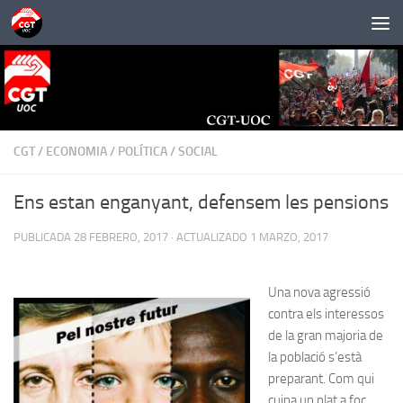
Saltar al contenido
CGT
/
ECONOMIA
/
POLÍTICA
/
SOCIAL
Ens estan enganyant, defensem les pensions
PUBLICADA
28 FEBRERO, 2017
· ACTUALIZADO
1 MARZO, 2017
Una nova agressió
contra els interessos
de la gran majoria de
la població s’està
preparant. Com qui
cuina un plat a foc