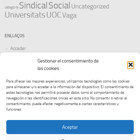
Sindical
Social
Uncategorized
categoría
Universitats
UOC
Vaga
ENLLAÇOS
Acceder
Gestionar el consentimiento de
Feed de entradas
las cookies
Feed de comentarios
Para ofrecer las mejores experiencias, utilizamos tecnologías como las cookies
para almacenar y/o acceder a la información del dispositivo. El consentimiento de
WordPress.org
estas tecnologías nos permitirá procesar datos como el comportamiento de
navegación o las identificaciones únicas en este sitio. No consentir o retirar el
consentimiento, puede afectar negativamente a ciertas características y
funciones.
Aceptar