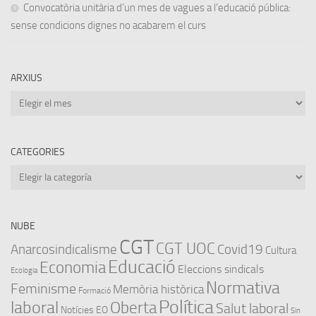
Convocatòria unitària d’un mes de vagues a l’educació pública:
sense condicions dignes no acabarem el curs
ARXIUS
Arxius
CATEGORIES
Categories
NUBE
CGT
CGT UOC
Anarcosindicalisme
Covid19
Cultura
Educació
Economia
Eleccions sindicals
Ecologia
Normativa
Feminisme
Memòria històrica
Formació
Política
laboral
Oberta
Salut laboral
Notícies EO
Sin