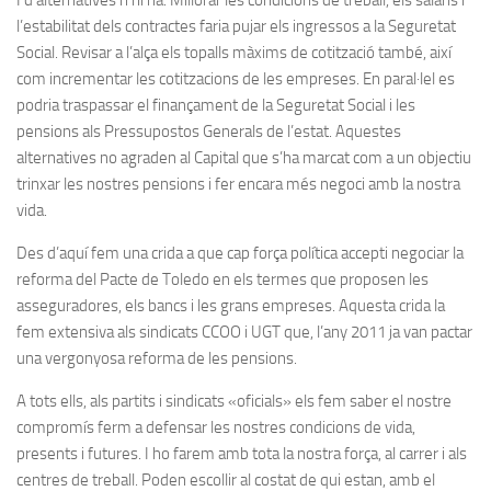
l’estabilitat dels contractes faria pujar els ingressos a la Seguretat
Social. Revisar a l’alça els topalls màxims de cotització també, així
com incrementar les cotitzacions de les empreses. En paral·lel es
podria traspassar el finançament de la Seguretat Social i les
pensions als Pressupostos Generals de l’estat. Aquestes
alternatives no agraden al Capital que s’ha marcat com a un objectiu
trinxar les nostres pensions i fer encara més negoci amb la nostra
vida.
Des d’aquí fem una crida a que cap força política accepti negociar la
reforma del Pacte de Toledo en els termes que proposen les
asseguradores, els bancs i les grans empreses. Aquesta crida la
fem extensiva als sindicats CCOO i UGT que, l’any 2011 ja van pactar
una vergonyosa reforma de les pensions.
A tots ells, als partits i sindicats «oficials» els fem saber el nostre
compromís ferm a defensar les nostres condicions de vida,
presents i futures. I ho farem amb tota la nostra força, al carrer i als
centres de treball. Poden escollir al costat de qui estan, amb el