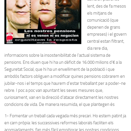
lent, des de fa mesos
els mitjans de
comunicació (que
depenen de grans
empreses) i el govern
central estan filtrant,
dia rere dia,
informacions sobre la insostenibilitat de l’actual sistema de
pensions. Ens diuen que hi ha un dèficit de 16.000 milions d’€ a la
Seguretat Social, que hi ha un envelliment de la població i que
ambdós factors obliguen a modificar quines pensions cobrarem en
jubilar-nos i el temps que haurem d’estar treballant per a poder-ne
rebre. I poc a poc van apuntant les seves mesures que,
curiosament, van en la direcció d’atacar directament les nostres
condicions de vida. De manera resumida, el que plantegen és
1- Fomentar un treball cada vegada més precari. Ho estem patint ja
en carn pròpia: les successives reformes laborals faciliten els
acomiadaments, fan més fàcil empitjorar les nostres condicions