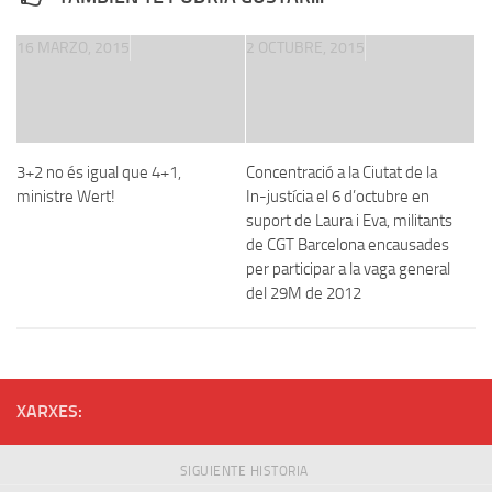
16 MARZO, 2015
2 OCTUBRE, 2015
3+2 no és igual que 4+1,
Concentració a la Ciutat de la
ministre Wert!
In-justícia el 6 d’octubre en
suport de Laura i Eva, militants
de CGT Barcelona encausades
per participar a la vaga general
del 29M de 2012
XARXES:
SIGUIENTE HISTORIA