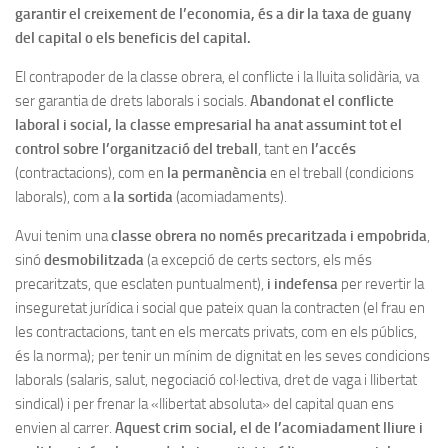
garantir el creixement de l’economia, és a dir la taxa de guany
del capital o els beneficis del capital.
El contrapoder de la classe obrera, el conflicte i la lluita solidària, va
ser garantia de drets laborals i socials.
Abandonat el conflicte
laboral i social, la classe empresarial ha anat assumint tot el
control sobre l’organització del treball
, tant en
l’accés
(contractacions), com en
la permanència
en el treball (condicions
laborals), com a
la sortida
(acomiadaments).
Avui tenim una
classe obrera no només precaritzada i empobrida
,
sinó
desmobilitzada
(a excepció de certs sectors, els més
precaritzats, que esclaten puntualment),
i indefensa
per revertir la
inseguretat jurídica i social que pateix quan la contracten (el frau en
les contractacions, tant en els mercats privats, com en els públics,
és la norma); per tenir un mínim de dignitat en les seves condicions
laborals (salaris, salut, negociació col·lectiva, dret de vaga i llibertat
sindical) i per frenar la «llibertat absoluta» del capital quan ens
envien al carrer.
Aquest crim social, el de l’acomiadament lliure i