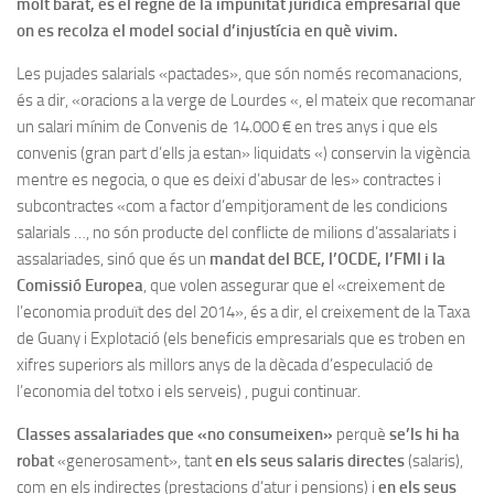
molt barat, és el regne de la impunitat jurídica empresarial que
on es recolza el model social d’injustícia en què vivim.
Les pujades salarials «pactades», que són només recomanacions,
és a dir, «oracions a la verge de Lourdes «, el mateix que recomanar
un salari mínim de Convenis de 14.000 € en tres anys i que els
convenis (gran part d’ells ja estan» liquidats «) conservin la vigència
mentre es negocia, o que es deixi d’abusar de les» contractes i
subcontractes «com a factor d’empitjorament de les condicions
salarials …, no són producte del conflicte de milions d’assalariats i
assalariades, sinó que és un
mandat del BCE, l’OCDE, l’FMI i la
Comissió Europea
, que volen assegurar que el «creixement de
l’economia produït des del 2014», és a dir, el creixement de la Taxa
de Guany i Explotació (els beneficis empresarials que es troben en
xifres superiors als millors anys de la dècada d’especulació de
l’economia del totxo i els serveis) , pugui continuar.
Classes assalariades que «no consumeixen»
perquè
se’ls hi ha
robat
«generosament», tant
en els seus salaris directes
(salaris),
com en els indirectes (prestacions d’atur i pensions) i
en els seus