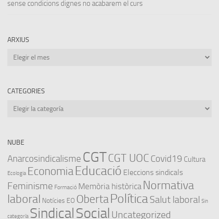
sense condicions dignes no acabarem el curs
ARXIUS
Arxius
CATEGORIES
Categories
NUBE
CGT
CGT UOC
Anarcosindicalisme
Covid19
Cultura
Educació
Economia
Eleccions sindicals
Ecologia
Normativa
Feminisme
Memòria històrica
Formació
Política
laboral
Oberta
Salut laboral
Notícies EO
Sin
Sindical
Social
Uncategorized
categoría