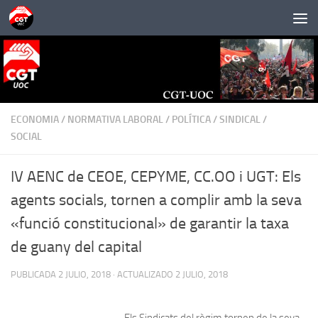
Saltar al contenido
ECONOMIA
/
NORMATIVA LABORAL
/
POLÍTICA
/
SINDICAL
/
SOCIAL
IV AENC de CEOE, CEPYME, CC.OO i UGT: Els
agents socials, tornen a complir amb la seva
«funció constitucional» de garantir la taxa
de guany del capital
PUBLICADA
2 JULIO, 2018
· ACTUALIZADO
2 JULIO, 2018
Els Sindicats del règim tornen de la seva