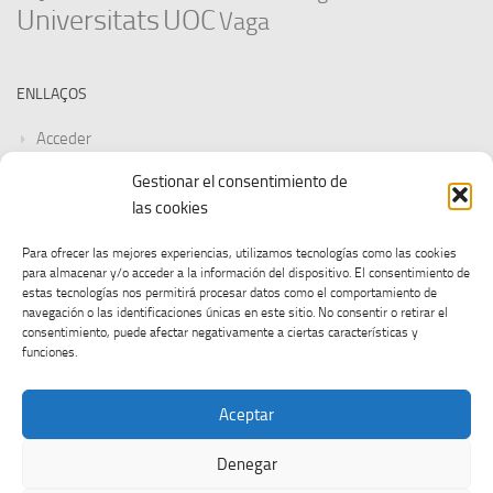
Universitats
UOC
Vaga
ENLLAÇOS
Acceder
Gestionar el consentimiento de
Feed de entradas
las cookies
Feed de comentarios
Para ofrecer las mejores experiencias, utilizamos tecnologías como las cookies
para almacenar y/o acceder a la información del dispositivo. El consentimiento de
WordPress.org
estas tecnologías nos permitirá procesar datos como el comportamiento de
navegación o las identificaciones únicas en este sitio. No consentir o retirar el
consentimiento, puede afectar negativamente a ciertas características y
funciones.
Aceptar
Denegar