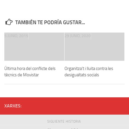
TAMBIÉN TE PODRÍA GUSTAR...
5 JUNIO, 2015
29 JUNIO, 2020
Última hora del conflicte dels
Organitza’t i lluita contra les
tècnics de Movistar
desigualtats socials
XARXES:
SIGUIENTE HISTORIA