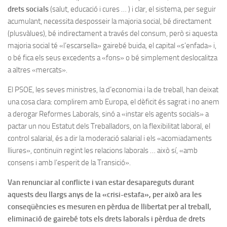
drets socials
(salut, educació i cures … ) i clar, el sistema, per seguir
acumulant, necessita desposseir la majoria social, bé directament
(plusvàlues), bé indirectament a través del consum, però si aquesta
majoria social té «l’escarsella» gairebé buida, el capital «s’enfada» i,
o bé fica els seus excedents a «fons» o bé simplement deslocalitza
a altres «mercats».
El PSOE, les seves ministres, la d’economia i la de treball, han deixat
una cosa clara: complirem amb Europa, el dèficit és sagrat i no anem
a derogar Reformes Laborals, sinó a «instar els agents socials» a
pactar un nou Estatut dels Treballadors, on la flexibilitat laboral, el
control salarial, és a dir la moderació salarial i els «acomiadaments
lliures», continuïn regint les relacions laborals … això sí, «amb
consens i amb l’esperit de la Transició».
Van renunciar al conflicte i van estar desapareguts durant
aquests deu llargs anys de la «crisi-estafa», per això ara les
conseqüències es mesuren en pèrdua de llibertat per al treball,
eliminació de gairebé tots els drets laborals i pèrdua de drets