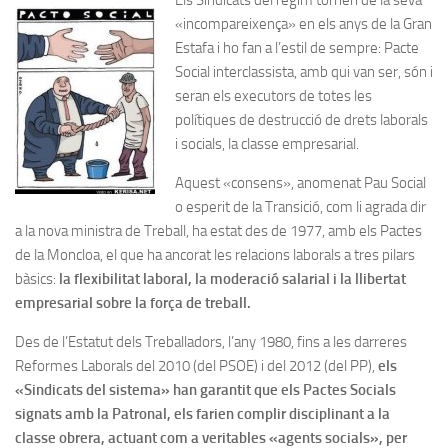
«incompareixença» en els anys de la Gran
Estafa i ho fan a l’estil de sempre: Pacte
Social interclassista, amb qui van ser, són i
seran els executors de totes les
polítiques de destrucció de drets laborals
i socials, la classe empresarial.
Aquest «consens», anomenat Pau Social
o esperit de la Transició, com li agrada dir
a la nova ministra de Treball, ha estat des de 1977, amb els Pactes
de la Moncloa, el que ha ancorat les relacions laborals a tres pilars
bàsics:
la flexibilitat laboral, la moderació salarial i la llibertat
empresarial sobre la força de treball.
Des de l’Estatut dels Treballadors, l’any 1980, fins a les darreres
Reformes Laborals del 2010 (del PSOE) i del 2012 (del PP),
els
«Sindicats del sistema» han garantit que els Pactes Socials
signats amb la Patronal, els farien complir disciplinant a la
classe obrera, actuant com a veritables «agents socials», per