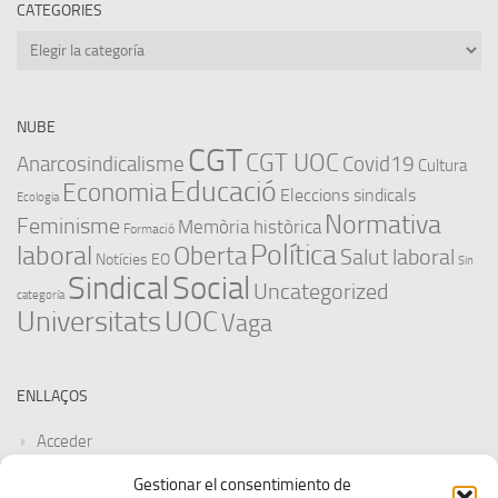
CATEGORIES
Categories
NUBE
CGT
CGT UOC
Anarcosindicalisme
Covid19
Cultura
Educació
Economia
Eleccions sindicals
Ecologia
Normativa
Feminisme
Memòria històrica
Formació
Política
laboral
Oberta
Salut laboral
Notícies EO
Sin
Sindical
Social
Uncategorized
categoría
Universitats
UOC
Vaga
ENLLAÇOS
Acceder
Gestionar el consentimiento de
Feed de entradas