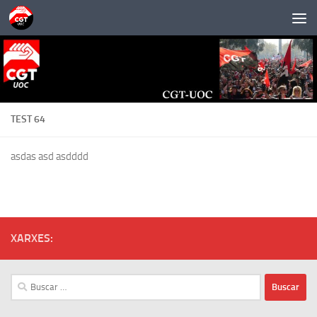
Saltar al contenido
TEST 64
asdas asd asdddd
XARXES:
Buscar: