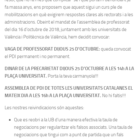
fa massa anys, ens proposem que aquest sigui un curs ple de
mobilitzacions en què exigirem respostes clares als rectorats i a les
administracions. Obeint el mandat de l’assemblea de professorat
del dia 16 d’octubre de 2018, juntament amb les universitats de
València i Politècnica de València, hem decidit convocar:
VAGA DE PROFESSORAT DIJOUS 25 D’OCTUBRE:
queda convocat
el PDI permanent i no permanent.
DINAR DE LA PRECARIETAT DIJOUS 25 D’OCTUBRE A LES 14h A LA
PLAÇA UNIVERSITAT.
Porta la teva carmanyola!!!
ASSEMBLEA DE PDI DE TOTES LES UNIVERSITATS CATALANES EL
MATEIX DIA A LES 16h A LA PLAÇA UNIVERSITAT.
No hi faltis!!!
Les nostres reivindicacions són aquestes:
Que es reobri a la UB d’una manera efectiva la taula de
negociacions per regularitzar els falsos associats. Una taula de
negociacions que tingui com a punt de partida que un fals