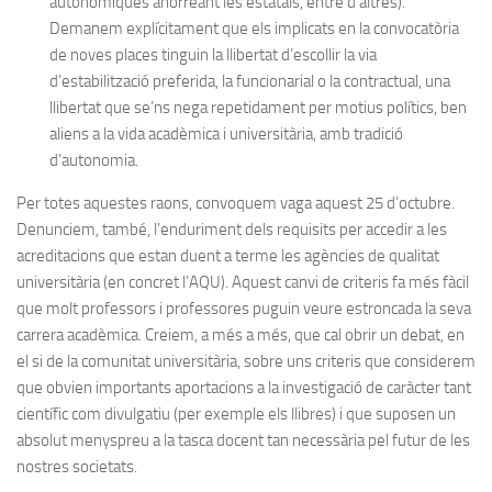
autonòmiques anorreant les estatals, entre d’altres).
Demanem explícitament que els implicats en la convocatòria
de noves places tinguin la llibertat d’escollir la via
d’estabilització preferida, la funcionarial o la contractual, una
llibertat que se’ns nega repetidament per motius polítics, ben
aliens a la vida acadèmica i universitària, amb tradició
d’autonomia.
Per totes aquestes raons, convoquem vaga aquest 25 d’octubre.
Denunciem, també, l’enduriment dels requisits per accedir a les
acreditacions que estan duent a terme les agències de qualitat
universitària (en concret l’AQU). Aquest canvi de criteris fa més fàcil
que molt professors i professores puguin veure estroncada la seva
carrera acadèmica. Creiem, a més a més, que cal obrir un debat, en
el si de la comunitat universitària, sobre uns criteris que considerem
que obvien importants aportacions a la investigació de caràcter tant
científic com divulgatiu (per exemple els llibres) i que suposen un
absolut menyspreu a la tasca docent tan necessària pel futur de les
nostres societats.