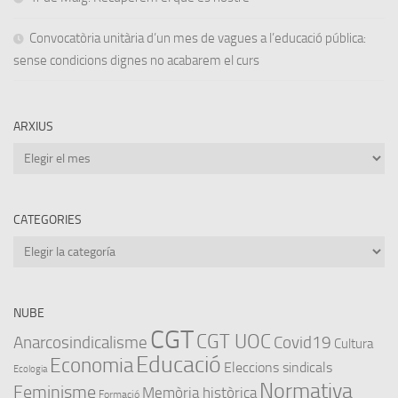
Convocatòria unitària d’un mes de vagues a l’educació pública:
sense condicions dignes no acabarem el curs
ARXIUS
Arxius
CATEGORIES
Categories
NUBE
CGT
CGT UOC
Anarcosindicalisme
Covid19
Cultura
Educació
Economia
Eleccions sindicals
Ecologia
Normativa
Feminisme
Memòria històrica
Formació