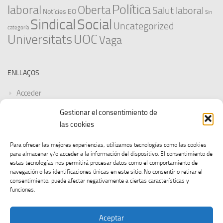
Política
laboral
Oberta
Salut laboral
Notícies EO
Sin
Sindical
Social
Uncategorized
categoría
Universitats
UOC
Vaga
ENLLAÇOS
Acceder
Gestionar el consentimiento de
Feed de entradas
las cookies
Feed de comentarios
Para ofrecer las mejores experiencias, utilizamos tecnologías como las cookies
para almacenar y/o acceder a la información del dispositivo. El consentimiento de
WordPress.org
estas tecnologías nos permitirá procesar datos como el comportamiento de
navegación o las identificaciones únicas en este sitio. No consentir o retirar el
consentimiento, puede afectar negativamente a ciertas características y
funciones.
Aceptar