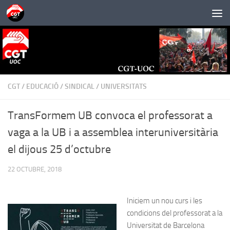
Saltar al contenido
CGT
/
EDUCACIÓ
/
SINDICAL
/
UNIVERSITATS
TransFormem UB convoca el professorat a
vaga a la UB i a assemblea interuniversitària
el dijous 25 d’octubre
22 OCTUBRE, 2018
Iniciem un nou curs i les
condicions del professorat a la
Universitat de Barcelona