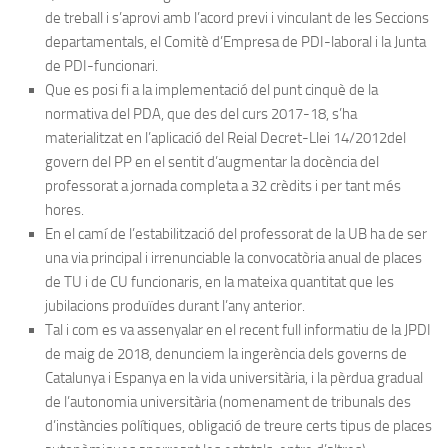
de treball i s’aprovi amb l’acord previ i vinculant de les Seccions
departamentals, el Comitè d’Empresa de PDI-laboral i la Junta
de PDI-funcionari.
Que es posi fi a la implementació del punt cinquè de la
normativa del PDA, que des del curs 2017-18, s’ha
materialitzat en l’aplicació del Reial Decret-Llei 14/2012del
govern del PP en el sentit d’augmentar la docència del
professorat a jornada completa a 32 crèdits i per tant més
hores.
En el camí de l’estabilització del professorat de la UB ha de ser
una via principal i irrenunciable la convocatòria anual de places
de TU i de CU funcionaris, en la mateixa quantitat que les
jubilacions produïdes durant l’any anterior.
Tal i com es va assenyalar en el recent full informatiu de la JPDI
de maig de 2018, denunciem la ingerència dels governs de
Catalunya i Espanya en la vida universitària, i la pèrdua gradual
de l’autonomia universitària (nomenament de tribunals des
d’instàncies polítiques, obligació de treure certs tipus de places