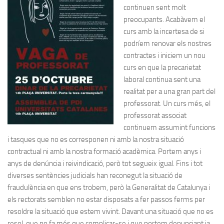
continuen sent molt
preocupants. Acabàvem el
curs amb la incertesa de si
podríem renovar els nostres
contractes i iniciem un nou
curs en que la precarietat
laboral continua sent una
realitat per a una gran part del
professorat. Un curs més, el
professorat associat
continuem assumint funcions
i tasques que no es corresponen ni amb la nostra situació
contractual ni amb la nostra formació acadèmica. Portem anys i
anys de denúncia i reivindicació, però tot segueix igual. Fins i tot
diverses sentències judicials han reconegut la situació de
fraudulència en que ens trobem, però la Generalitat de Catalunya i
els rectorats semblen no estar disposats a fer passos ferms per
resoldre la situació que estem vivint. Davant una situació que no es
resol, que no fa més que complicar-se i que portem denunciant ja