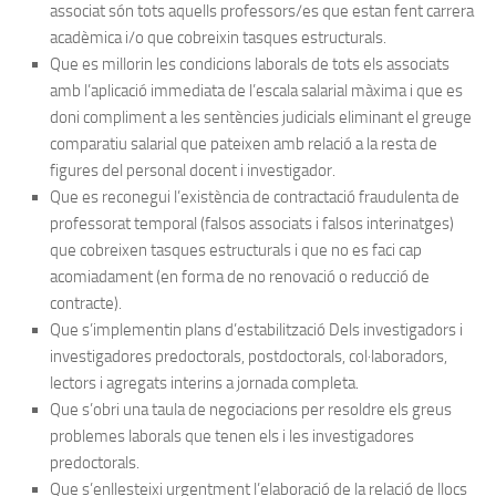
associat són tots aquells professors/es que estan fent carrera
acadèmica i/o que cobreixin tasques estructurals.
Que es millorin les condicions laborals de tots els associats
amb l’aplicació immediata de l’escala salarial màxima i que es
doni compliment a les sentències judicials eliminant el greuge
comparatiu salarial que pateixen amb relació a la resta de
figures del personal docent i investigador.
Que es reconegui l’existència de contractació fraudulenta de
professorat temporal (falsos associats i falsos interinatges)
que cobreixen tasques estructurals i que no es faci cap
acomiadament (en forma de no renovació o reducció de
contracte).
Que s’implementin plans d’estabilització Dels investigadors i
investigadores predoctorals, postdoctorals, col·laboradors,
lectors i agregats interins a jornada completa.
Que s’obri una taula de negociacions per resoldre els greus
problemes laborals que tenen els i les investigadores
predoctorals.
Que s’enllesteixi urgentment l’elaboració de la relació de llocs