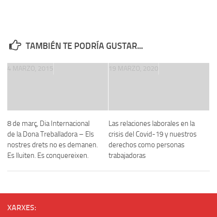
TAMBIÉN TE PODRÍA GUSTAR...
4 MARZO, 2015
19 MARZO, 2020
8 de març, Dia Internacional
Las relaciones laborales en la
de la Dona Treballadora – Els
crisis del Covid-19 y nuestros
nostres drets no es demanen.
derechos como personas
Es lluiten. Es conquereixen.
trabajadoras
XARXES: