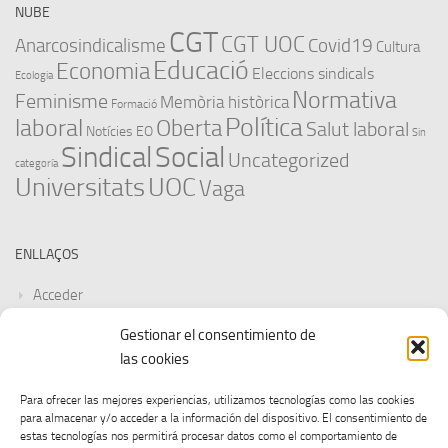
NUBE
CGT
CGT UOC
Anarcosindicalisme
Covid19
Cultura
Educació
Economia
Eleccions sindicals
Ecologia
Normativa
Feminisme
Memòria històrica
Formació
Política
laboral
Oberta
Salut laboral
Notícies EO
Sin
Sindical
Social
Uncategorized
categoría
Universitats
UOC
Vaga
ENLLAÇOS
Acceder
Gestionar el consentimiento de
Feed de entradas
las cookies
Feed de comentarios
Para ofrecer las mejores experiencias, utilizamos tecnologías como las cookies
para almacenar y/o acceder a la información del dispositivo. El consentimiento de
WordPress.org
estas tecnologías nos permitirá procesar datos como el comportamiento de