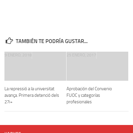
TAMBIÉN TE PODRÍA GUSTAR...
9 ENERO, 2018
25 ENERO, 2017
La repressió a la universitat
Aprobación del Convenio
avança. Primera detenció dels
FUOC y categorías
27i+
profesionales