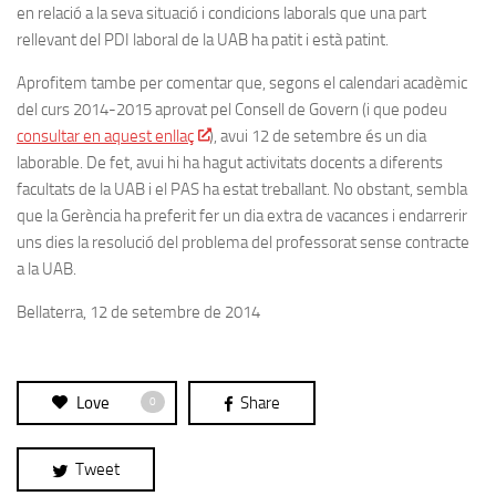
en relació a la seva situació i condicions laborals que una part
rellevant del PDI laboral de la UAB ha patit i està patint.
Aprofitem tambe per comentar que, segons el calendari acadèmic
del curs 2014-2015 aprovat pel Consell de Govern (i que podeu
consultar en aquest enllaç
), avui 12 de setembre és un dia
laborable. De fet, avui hi ha hagut activitats docents a diferents
facultats de la UAB i el PAS ha estat treballant. No obstant, sembla
que la Gerència ha preferit fer un dia extra de vacances i endarrerir
uns dies la resolució del problema del professorat sense contracte
a la UAB.
Bellaterra, 12 de setembre de 2014
Love
Share
0
Tweet