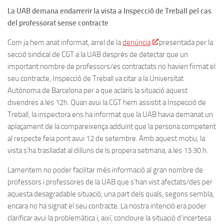
La UAB demana endarrerir la vista a Inspecció de Treball pel cas
del professorat sense contracte
Com ja hem anat informat, arrel de la
denúncia
presentada per la
secció sindical de CGT a la UAB després de detectar que un
important nombre de professors/es contractats no havien firmat el
seu contracte, Inspecció de Treball va citar a la Universitat
Autònoma de Barcelona per a que aclarís la situació aquest
divendres a les 12h. Quan avui la CGT hem assistit a Inspecció de
Treball, la inspectora ens ha informat que la UAB havia demanat un
aplaçament de la compareixença adduïnt que la persona competent
al respecte feia pont avui 12 de setembre. Amb aquest motiu, la
vista s’ha traslladat al dilluns de ls propera setmana, a les 13:30 h.
Lamentem no poder facilitar més informació al gran nombre de
professors i professores de la UAB que s’han vist afectats/des per
aquesta desagradable situació, una part dels quals, segons sembla,
encara no ha signat el seu contracte. La nostra intenció era poder
clarificar avui la problemàtica i, així, concloure la situació d’incertesa