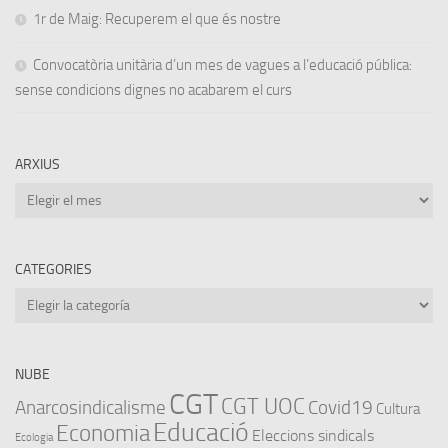
1r de Maig: Recuperem el que és nostre
Convocatòria unitària d’un mes de vagues a l’educació pública:
sense condicions dignes no acabarem el curs
ARXIUS
Arxius
CATEGORIES
Categories
NUBE
CGT
CGT UOC
Anarcosindicalisme
Covid19
Cultura
Educació
Economia
Eleccions sindicals
Ecologia