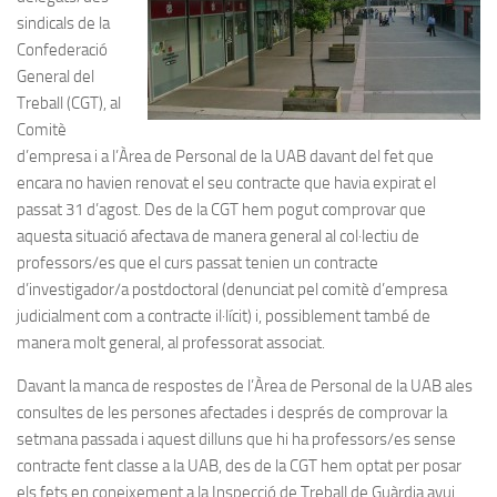
sindicals de la
Confederació
General del
Treball (CGT), al
Comitè
d’empresa i a l’Àrea de Personal de la UAB davant del fet que
encara no havien renovat el seu contracte que havia expirat el
passat 31 d’agost. Des de la CGT hem pogut comprovar que
aquesta situació afectava de manera general al col·lectiu de
professors/es que el curs passat tenien un contracte
d’investigador/a postdoctoral (denunciat pel comitè d’empresa
judicialment com a contracte il·lícit) i, possiblement també de
manera molt general, al professorat associat.
Davant la manca de respostes de l’Àrea de Personal de la UAB ales
consultes de les persones afectades i després de comprovar la
setmana passada i aquest dilluns que hi ha professors/es sense
contracte fent classe a la UAB, des de la CGT hem optat per posar
els fets en coneixement a la Inspecció de Treball de Guàrdia avui