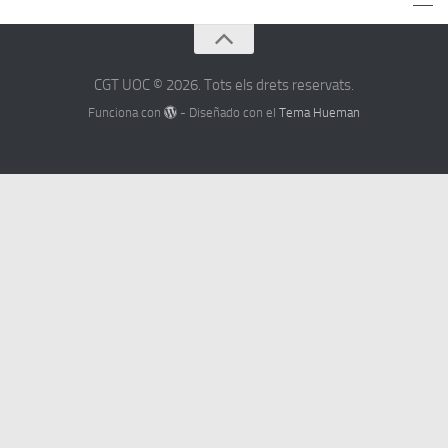
CGT UOC © 2026. Tots els drets reservats.
Funciona con
- Diseñado con el
Tema Hueman