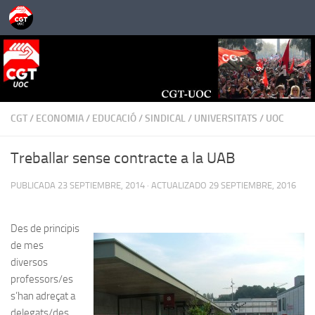
Saltar al contenido
CGT
/
ECONOMIA
/
EDUCACIÓ
/
SINDICAL
/
UNIVERSITATS
/
UOC
Treballar sense contracte a la UAB
PUBLICADA
23 SEPTIEMBRE, 2014
· ACTUALIZADO
29 SEPTIEMBRE, 2016
Des de principis
de mes
diversos
professors/es
s’han adreçat a
delegats/des