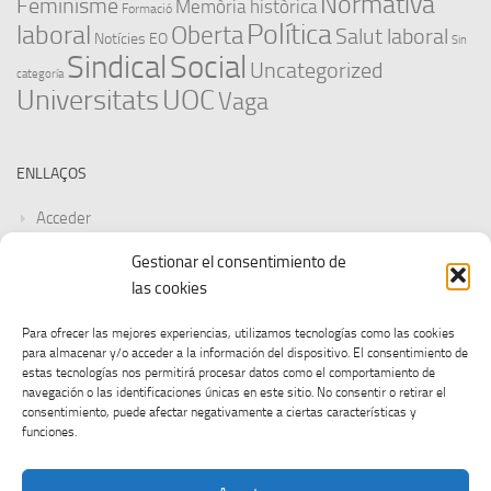
Normativa
Feminisme
Memòria històrica
Formació
Política
laboral
Oberta
Salut laboral
Notícies EO
Sin
Sindical
Social
Uncategorized
categoría
Universitats
UOC
Vaga
ENLLAÇOS
Acceder
Gestionar el consentimiento de
Feed de entradas
las cookies
Feed de comentarios
Para ofrecer las mejores experiencias, utilizamos tecnologías como las cookies
para almacenar y/o acceder a la información del dispositivo. El consentimiento de
WordPress.org
estas tecnologías nos permitirá procesar datos como el comportamiento de
navegación o las identificaciones únicas en este sitio. No consentir o retirar el
consentimiento, puede afectar negativamente a ciertas características y
funciones.