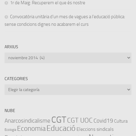
1r de Maig: Recuperem el que és nostre
Convocatòria unitària d’un mes de vagues a l’educació pública:
sense condicions dignes no acabarem el curs
ARXIUS
Arxius
CATEGORIES
Categories
NUBE
CGT
CGT UOC
Anarcosindicalisme
Covid19
Cultura
Educació
Economia
Eleccions sindicals
Ecologia