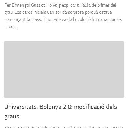
Per Ermengol Gassiot Ho vaig explicar a l’aula de primer del
grau. Les cares inicials van ser de sorpresa perquè estava
començant la classe i no parlava de l’evolució humana, que és
el que...
Universitats. Bolonya 2.0: modificació dels
graus
Fa uns dies us vam adreçar un escrit on detallavem, en base la