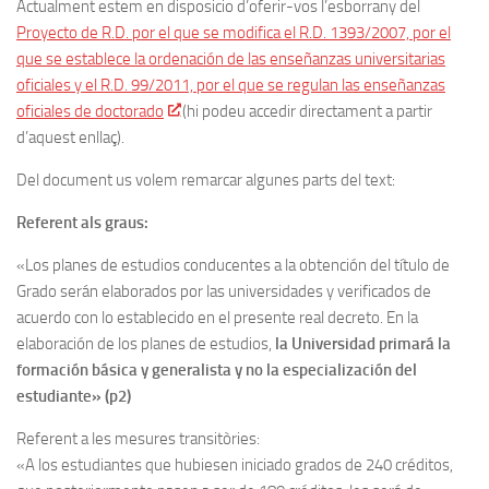
Actualment estem en disposicio d’oferir-vos l’esborrany del
Proyecto de R.D. por el que se modifica el R.D. 1393/2007, por el
que se establece la ordenación de las enseñanzas universitarias
oficiales y el R.D. 99/2011, por el que se regulan las enseñanzas
oficiales de doctorado
(hi podeu accedir directament a partir
d’aquest enllaç).
Del document us volem remarcar algunes parts del text:
Referent als graus:
«Los planes de estudios conducentes a la obtención del título de
Grado serán elaborados por las universidades y verificados de
acuerdo con lo establecido en el presente real decreto. En la
elaboración de los planes de estudios,
la Universidad primará la
formación básica y generalista y no la especialización del
estudiante» (p2)
Referent a les mesures transitòries:
«A los estudiantes que hubiesen iniciado grados de 240 créditos,