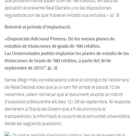
que posteriormente pasen a ser de 180 créditos, les será de
aplicación el presente Real Decreto y no las disposiciones
reguladoras por las que hubieran iniciado sus estudios.» (p. 3)
Referent al período d’implantació:
«Disposición Adicional Primera. De los nuevos planes de
estudios de titulaciones de grado de 180 créditos.
Las Universidades podrán implantar los planes de estudio de las
titulaciones de Grado de 180 créditos, a partir del 30 de
septiembre de 2015″. (p. 3)
Sense afegir més consideracions sobre el contingut de l’esborrany
de Reial Decreat a les que ja us vam fer arribar el passat 12 de
novembre, volem remarcar que el document va estar en tràmit
d’exposició pública entre els dies 12 i 29 de septembre. Al respecte,
demanem a l’Equip de Govern que a fi de promoure la
transparència i la informació al conjunt de la comunitat universitària,
detalli les següents qüestions:
Durant el període d’exposició pública, l’equip de govern de la