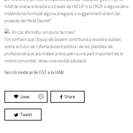
UAB de manera directa o a través de l’ACUP o la CRUE o alguna altra
instància ha formulat alguna al·legació o suggeriment al text del
projecte del Reial Decret?
En cas afirmatiu, en quins termes?
Tot confiant que l’Equip de Govern contribuirà a resoldre dubtes
sobre el futur de l’oferta docent pública i de les plantilles de
professorat que ara mateix preocupen a una part important de la
nostra comunitat, rebeu una cordial salutació.
Secció sindical de CGT a la UAB
Love
Share
0
Tweet