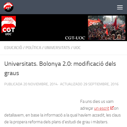
Saltar al contenido
EDUCACIÓ
/
POLÍTICA
/
UNIVERSITATS
/
UOC
Universitats. Bolonya 2.0: modificació dels
graus
PUBLICADA
20 NOVIEMBRE, 2014
· ACTUALIZADO
29 SEPTIEMBRE, 2016
Fa uns dies us vam
adreçar
un escrit
on
detallavem, en base la informació a la qual havíem accedit, les claus
de la propera reforma dels plans d’estudi de grau i màsters.