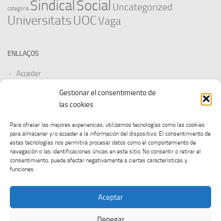
Sindical
Social
Uncategorized
categoría
Universitats
UOC
Vaga
ENLLAÇOS
Acceder
Gestionar el consentimiento de
Feed de entradas
las cookies
Feed de comentarios
Para ofrecer las mejores experiencias, utilizamos tecnologías como las cookies
para almacenar y/o acceder a la información del dispositivo. El consentimiento de
WordPress.org
estas tecnologías nos permitirá procesar datos como el comportamiento de
navegación o las identificaciones únicas en este sitio. No consentir o retirar el
consentimiento, puede afectar negativamente a ciertas características y
funciones.
Aceptar
Denegar