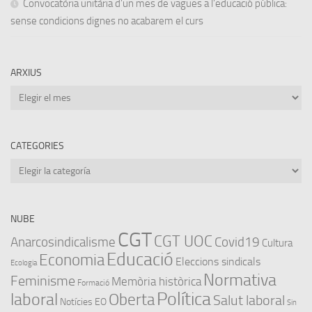
Convocatòria unitària d’un mes de vagues a l’educació pública:
sense condicions dignes no acabarem el curs
ARXIUS
Arxius
CATEGORIES
Categories
NUBE
CGT
CGT UOC
Anarcosindicalisme
Covid19
Cultura
Educació
Economia
Eleccions sindicals
Ecologia
Normativa
Feminisme
Memòria històrica
Formació
Política
laboral
Oberta
Salut laboral
Notícies EO
Sin