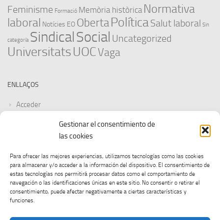
Normativa
Feminisme
Memòria històrica
Formació
Política
laboral
Oberta
Salut laboral
Notícies EO
Sin
Sindical
Social
Uncategorized
categoría
Universitats
UOC
Vaga
ENLLAÇOS
Acceder
Gestionar el consentimiento de
Feed de entradas
las cookies
Feed de comentarios
Para ofrecer las mejores experiencias, utilizamos tecnologías como las cookies
para almacenar y/o acceder a la información del dispositivo. El consentimiento de
WordPress.org
estas tecnologías nos permitirá procesar datos como el comportamiento de
navegación o las identificaciones únicas en este sitio. No consentir o retirar el
consentimiento, puede afectar negativamente a ciertas características y
funciones.