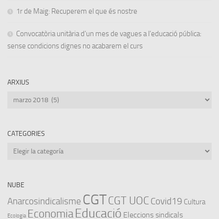
1r de Maig: Recuperem el que és nostre
Convocatòria unitària d’un mes de vagues a l’educació pública:
sense condicions dignes no acabarem el curs
ARXIUS
Arxius
CATEGORIES
Categories
NUBE
CGT
CGT UOC
Anarcosindicalisme
Covid19
Cultura
Educació
Economia
Eleccions sindicals
Ecologia