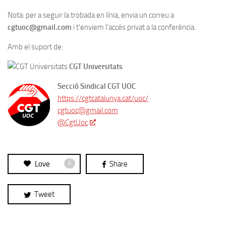
Nota: per a seguir la trobada en línia, envia un correu a
cgtuoc@gmail.com
i t’enviem l’accés privat a la conferència.
Amb el suport de:
CGT Universitats
Secció Sindical CGT UOC
https://cgtcatalunya.cat/uoc/
cgtuoc@gmail.com
@CgtUoc
Love
Share
0
Tweet