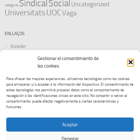
Sindical
Social
Uncategorized
categoría
Universitats
UOC
Vaga
ENLLAÇOS
Acceder
Gestionar el consentimiento de
Feed de entradas
las cookies
Feed de comentarios
Para ofrecer las mejores experiencias, utilizamos tecnologías como las cookies
para almacenar y/o acceder a la información del dispositivo. El consentimiento de
WordPress.org
estas tecnologías nos permitirá procesar datos como el comportamiento de
navegación o las identificaciones únicas en este sitio. No consentir o retirar el
consentimiento, puede afectar negativamente a ciertas características y
funciones.
Aceptar
Denegar