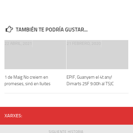
TAMBIÉN TE PODRÍA GUSTAR...
22 ABRIL, 2021
21 FEBRERO, 2020
1 de Maig No creiem en
EPIF, Guanyem el 4t any!
promeses, sinó en lluites
Dimarts 25F 9.00h al TSJC
XARXES:
SIGUIENTE HISTORIA