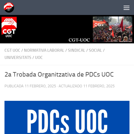
Saltar al contenido
CGT UOC
/
NORMATIVA LABORAL
/
SINDICAL
/
SOCIAL
/
UNIVERSITATS
/
UOC
2a Trobada Organitzativa de PDCs UOC
PUBLICADA
11 FEBRERO, 2025
· ACTUALIZADO
11 FEBRERO, 2025