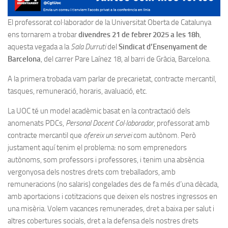
El professorat col·laborador de la Universitat Oberta de Catalunya
ens tornarem a trobar
divendres 21 de febrer 2025 a les 18h
,
aquesta vegada a la
Sala Durruti
del
Sindicat d’Ensenyament de
Barcelona
, del carrer Pare Laínez 18, al barri de Gràcia, Barcelona.
A la primera trobada vam parlar de precarietat, contracte mercantil,
tasques, remuneració, horaris, avaluació, etc.
La UOC té un model acadèmic basat en la contractació dels
anomenats PDCs,
Personal Docent Col·laborador
, professorat amb
contracte mercantil que
ofereix un servei
com autònom. Però
justament aquí tenim el problema: no som emprenedors
autònoms, som professors i professores, i tenim una absència
vergonyosa dels nostres drets com treballadors, amb
remuneracions (no salaris) congelades des de fa més d’una dècada,
amb aportacions i cotitzacions que deixen els nostres ingressos en
una misèria. Volem vacances remunerades, dret a baixa per salut i
altres cobertures socials, dret a la defensa dels nostres drets