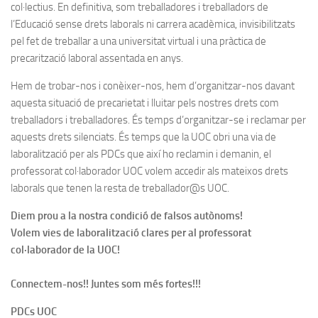
col·lectius. En definitiva, som treballadores i treballadors de
l’Educació sense drets laborals ni carrera acadèmica, invisibilitzats
pel fet de treballar a una universitat virtual i una pràctica de
precarització laboral assentada en anys.
Hem de trobar-nos i conèixer-nos, hem d’organitzar-nos davant
aquesta situació de precarietat i lluitar pels nostres drets com
treballadors i treballadores. És temps d’organitzar-se i reclamar per
aquests drets silenciats. És temps que la UOC obri una via de
laboralització per als PDCs que així ho reclamin i demanin, el
professorat col·laborador UOC volem accedir als mateixos drets
laborals que tenen la resta de treballador@s UOC.
Diem prou a la nostra condició de falsos autònoms!
Volem vies de laboralització clares per al professorat
col·laborador de la UOC!
Connectem-nos!! Juntes som més fortes!!!
PDCs UOC