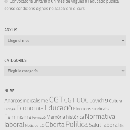
Convocatòria unitària d’un mes de vagues a l’educació pública:
sense condicions dignes no acabarem el curs
ARXIUS
Arxius
CATEGORIES
Categories
NUBE
CGT
CGT UOC
Anarcosindicalisme
Covid19
Cultura
Educació
Economia
Eleccions sindicals
Ecologia
Normativa
Feminisme
Memòria històrica
Formació
Política
laboral
Oberta
Salut laboral
Notícies EO
Sin