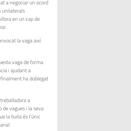
lat a negociar un acord
 unilaterals
illora en un cap de
ior.
nvocat la vaga així
questa vaga de forma
cia i ajudant a
e finalment ha doblegat
treballadora a
 de vagues i la seva
 la lluita és l’únic
rial.