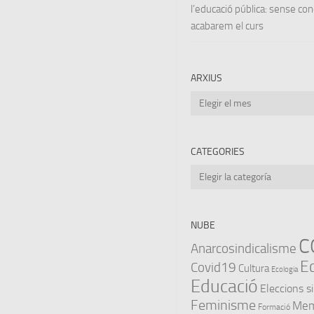
l’educació pública: sense co
acabarem el curs
ARXIUS
Arxius
CATEGORIES
Categories
NUBE
C
Anarcosindicalisme
E
Covid19
Cultura
Ecologia
Educació
Eleccions s
Feminisme
Memò
Formació