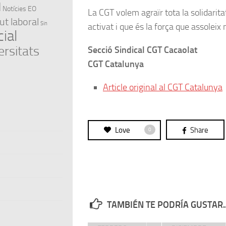
l
Notícies EO
La CGT volem agraïr tota la solidarita
ut laboral
Sin
activat i que és la força que assoleix 
ial
ersitats
Secció Sindical CGT Cacaolat
CGT Catalunya
Article original al CGT Catalunya
Love
Share
0
TAMBIÉN TE PODRÍA GUSTAR..