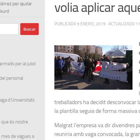
volia aplicar aq
tiérrez per ajudar
 kurd
PUBLICADA
9 ENERO, 2019
· ACTUALIZADO
1
rmells per al juliol
el personal
ga d’Universitats
treballadors ha decidit desconvocar l
la plantilla seguia de forma massiva 
 que és nostre
Malgrat l’empresa va dir divendres p
reuniria amb vaga convocada, la gran 
un mes de vagues a