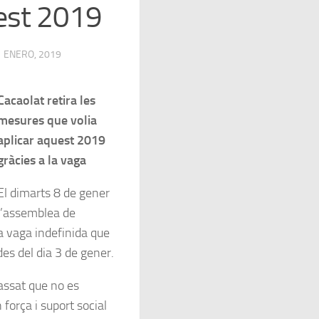
uest 2019
1 ENERO, 2019
Cacaolat retira les
mesures que volia
aplicar aquest 2019
gràcies a la vaga
El dimarts 8 de gener
l’assemblea de
a vaga indefinida que
des del dia 3 de gener.
assat que no es
força i suport social