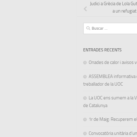
Judici a Grècia de Lola Gu
a un refugiat
Buscar:
ENTRADES RECENTS
Onades de calor i avisos ve
ASSEMBLEA informativa d
treballador de la UOC
La UOC ens sumem a la Va
de Catalunya
1r de Maig: Recuperem el
Convocatòria unitària d’