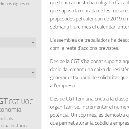
que tenia aquesta ha obligat a Cacao
ndicions dignes no
que suposa la retirada de les mesures
proposades pel calendari de 2019 i m
setmana lliure més el calendari anter
L’assemblea de treballadors ha desco
com la resta d’accions previstes.
Des de la CGT s’ha donat suport a a
decidida, creant una caixa de resistèn
generar el tsunami de solidaritat qu
a l’empresa.
Des de CGT fem una crida a la classe 
GT
CGT UOC
organitzar-se, incrementar el número
conomia
potència. Un cop més, es demostra que
indicals
que permet aturar la cobdícia empresa
ria històrica