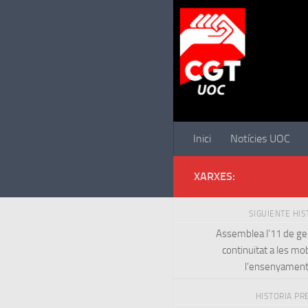
Saltar al contenido
Inici
Notícies UOC
XARXES:
SIGUIENTE HI
Assemblea l’11 de ge
continuitat a les mob
l’ensenyament
HISTORIA PR