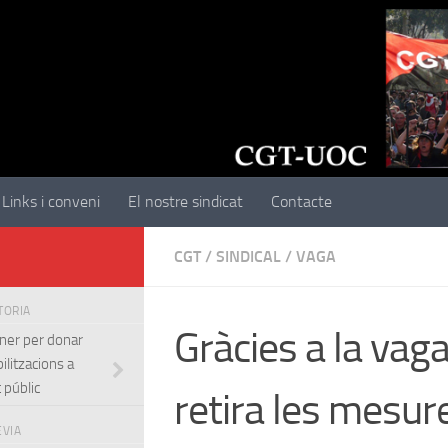
Links i conveni
El nostre sindicat
Contacte
CGT
/
SINDICAL
/
VAGA
STORIA
Gràcies a la vaga
ner per donar
ilitzacions a
 públic
retira les mesur
EVIA