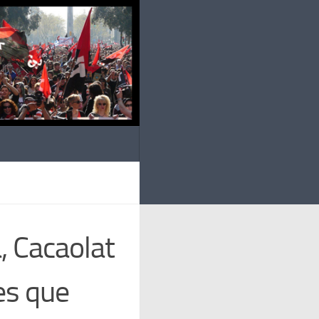
, Cacaolat
es que