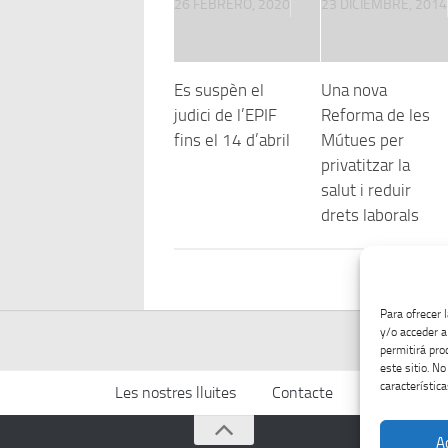
26 FEBRERO, 2020
23 DICIEMBRE, 2014
Es suspèn el
Una nova
judici de l’EPIF
Reforma de les
fins el 14 d’abril
Mútues per
privatitzar la
salut i reduir
drets laborals
Para ofrecer 
y/o acceder a
permitirá pro
este sitio. N
característica
Les nostres lluites
Contacte
A