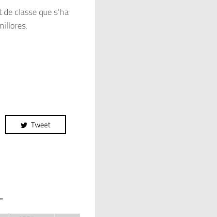
t de classe que s’ha
millores.
Tweet
.