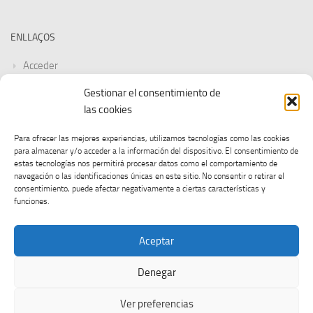
ENLLAÇOS
Acceder
Gestionar el consentimiento de
Feed de entradas
las cookies
Feed de comentarios
Para ofrecer las mejores experiencias, utilizamos tecnologías como las cookies
para almacenar y/o acceder a la información del dispositivo. El consentimiento de
WordPress.org
estas tecnologías nos permitirá procesar datos como el comportamiento de
navegación o las identificaciones únicas en este sitio. No consentir o retirar el
consentimiento, puede afectar negativamente a ciertas características y
funciones.
Aceptar
Denegar
CGT UOC © 2026. Tots els drets reservats.
Ver preferencias
Funciona con
- Diseñado con el
Tema Hueman