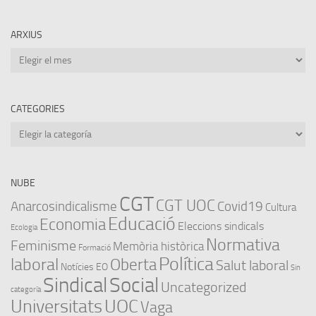
ARXIUS
Arxius
CATEGORIES
Categories
NUBE
CGT
CGT UOC
Anarcosindicalisme
Covid19
Cultura
Educació
Economia
Eleccions sindicals
Ecologia
Normativa
Feminisme
Memòria històrica
Formació
Política
laboral
Oberta
Salut laboral
Notícies EO
Sin
Sindical
Social
Uncategorized
categoría
Universitats
UOC
Vaga