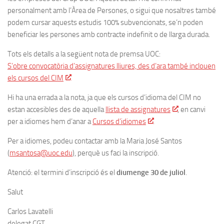
personalment amb l’Àrea de Persones, o sigui que nosaltres també
podem cursar aquests estudis 100% subvencionats, se’n poden
beneficiar les persones amb contracte indefinit o de llarga durada.
Tots els detalls a la següent nota de premsa UOC:
S’obre convocatòria d’assignatures lliures, des d’ara també inclouen
els cursos del CIM
Hi ha una errada a la nota, ja que els cursos d’idioma del CIM no
estan accesibles des de aquella
llista de assignatures
, en canvi
per a idiomes hem d’anar a
Cursos d’idiomes
.
Per a idiomes, podeu contactar amb la Maria José Santos
(
msantosa@uoc.edu
), perquè us faci la inscripció.
Atenció: el termini d’inscripció és el
diumenge 30 de juliol
.
Salut
Carlos Lavatelli
delegat CGT