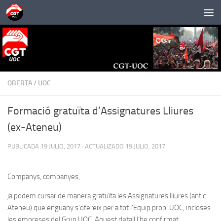
Saltar al contenido
OBERTA
/
UOC
Formació gratuïta d’Assignatures Lliures
(ex-Ateneu)
PUBLICADA
19 JULIO, 2017
· ACTUALIZADO
19 JULIO, 2017
Companys, companyes,
ja podem cursar de manera gratuïta les Assignatures lliures (antic
Ateneu) que enguany s’ofereix per a tot l’Equip propi UOC, incloses
les empreses del Grup UOC. Aquest detall l’he confirmat