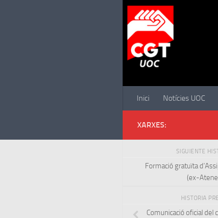
Saltar al contenido
Inici
Notícies UOC
XARXES:
SIGUIENTE HI
Formació gratuïta d’Assi
(ex-Atene
HISTORIA PR
Comunicació oficial del