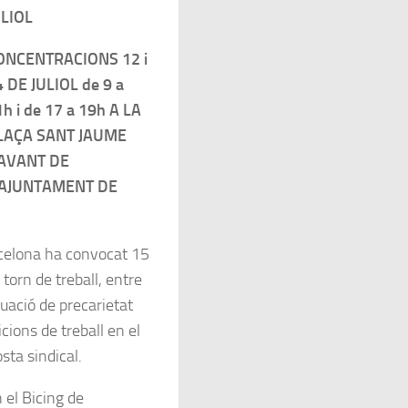
ULIOL
ONCENTRACIONS 12 i
 DE JULIOL de 9 a
h i de 17 a 19h A LA
LAÇA SANT JAUME
AVANT DE
’AJUNTAMENT DE
rcelona ha convocat 15
torn de treball, entre
ituació de precarietat
ions de treball en el
sta sindical.
 el Bicing de