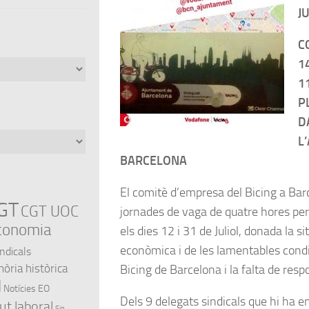
J
C
14
11
P
D
L
BARCELONA
El comitè d’empresa del Bicing a Ba
GT
CGT UOC
jornades de vaga de quatre hores per 
conomia
els dies 12 i 31 de Juliol, donada la s
econòmica i de les lamentables condic
indicals
ria històrica
Bicing de Barcelona i la falta de respo
l
Notícies EO
Dels 9 delegats sindicals que hi ha en
ut laboral
Sin