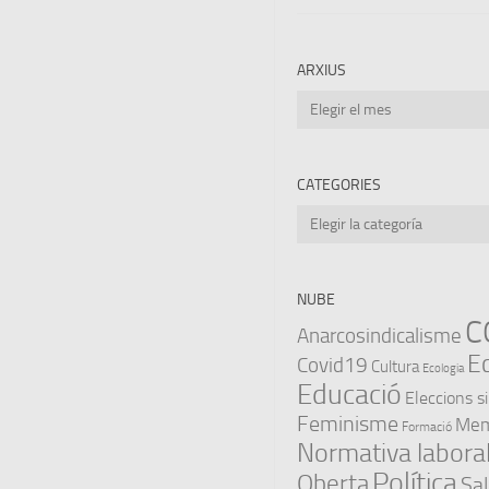
ARXIUS
Arxius
CATEGORIES
Categories
NUBE
C
Anarcosindicalisme
E
Covid19
Cultura
Ecologia
Educació
Eleccions s
Feminisme
Memò
Formació
Normativa labora
Política
Oberta
Sal