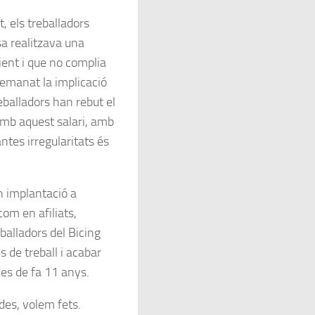
, els treballadors
sa realitzava una
ient i que no complia
 demanat la implicació
eballadors han rebut el
amb aquest salari, amb
ntes irregularitats és
n implantació a
com en afiliats,
balladors del Bicing
 de treball i acabar
es de fa 11 anys.
des, volem fets.