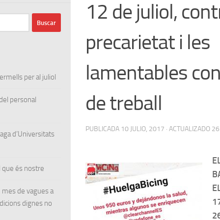
12 de juliol, cont
precarietat i les
lamentables con
rmells per al juliol
de treball
el personal
PUBLICADA
10 JULIO, 2017
· ACTUALIZADO
26
ga d’Universitats
E
 que és nostre
B
E
un mes de vagues a
17
ndicions dignes no
26