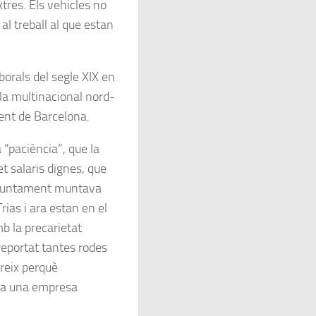
res. Els vehicles no
l treball al que estan
borals del segle XIX en
 la multinacional nord-
ent de Barcelona.
a “paciència”, que la
t salaris dignes, que
Ajuntament muntava
rias i ara estan en el
mb la precarietat
 reportat tantes rodes
reix perquè
ona una empresa