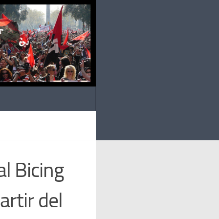
al Bicing
rtir del