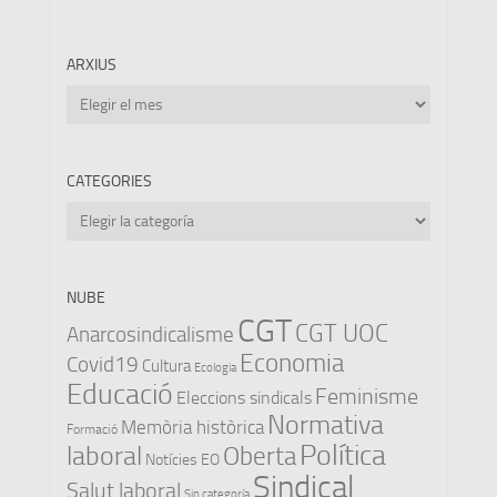
ARXIUS
Arxius
CATEGORIES
Categories
NUBE
CGT
CGT UOC
Anarcosindicalisme
Economia
Covid19
Cultura
Ecologia
Educació
Feminisme
Eleccions sindicals
Normativa
Memòria històrica
Formació
Política
laboral
Oberta
Notícies EO
Sindical
Salut laboral
Sin categoría