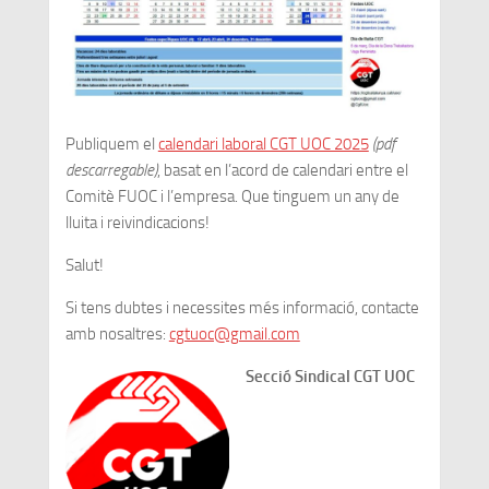
Publiquem el
calendari laboral CGT UOC 2025
(pdf
descarregable)
, basat en l’acord de calendari entre el
Comitè FUOC i l’empresa. Que tinguem un any de
lluita i reivindicacions!
Salut!
Si tens dubtes i necessites més informació, contacte
amb nosaltres:
cgtuoc@gmail.com
Secció Sindical CGT UOC