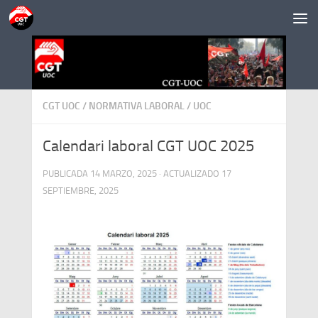
Saltar al contenido
CGT UOC
/
NORMATIVA LABORAL
/
UOC
Calendari laboral CGT UOC 2025
PUBLICADA
14 MARZO, 2025
· ACTUALIZADO
17
SEPTIEMBRE, 2025