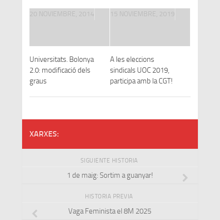
20 NOVIEMBRE, 2014
15 NOVIEMBRE, 2019
Universitats. Bolonya
A les eleccions
2.0: modificació dels
sindicals UOC 2019,
graus
participa amb la CGT!
XARXES:
SIGUIENTE HISTORIA
1 de maig: Sortim a guanyar!
HISTORIA PREVIA
Vaga Feminista el 8M 2025