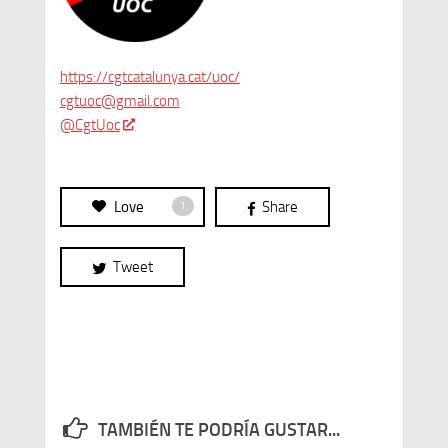
https://cgtcatalunya.cat/uoc/
cgtuoc@gmail.com
@CgtUoc
Love
Share
1
Tweet
TAMBIÉN TE PODRÍA GUSTAR...