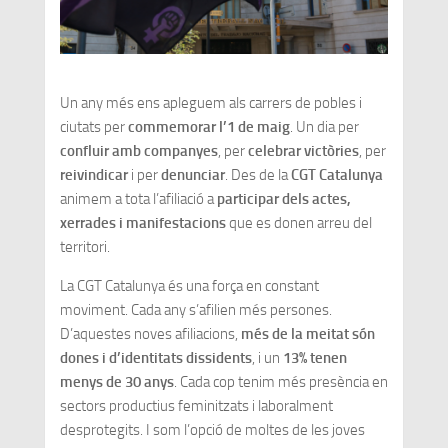
Un any més ens apleguem als carrers de pobles i
ciutats per
commemorar l’1 de maig
. Un dia per
confluir amb companyes
, per
celebrar victòries
, per
reivindicar
i per
denunciar
. Des de la
CGT Catalunya
animem a tota l’afiliació a
participar dels actes,
xerrades i manifestacions
que es donen arreu del
territori.
La CGT Catalunya és una força en constant
moviment. Cada any s’afilien més persones.
D’aquestes noves afiliacions,
més de la meitat són
dones i d’identitats dissidents
, i un
13% tenen
menys de 30 anys
. Cada cop tenim més presència en
sectors productius feminitzats i laboralment
desprotegits. I som l’opció de moltes de les joves