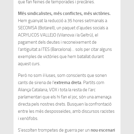
que fan feines de temporades i precàries.
Més sindicalistes, més conflictes, més victòries.
Hem guanyat la reducció a 35 hores setmanals a
SECOMSA (Botarell), un paquet d’ajudes socials a
ACRYLICOS VALLEJO (Vilanova i la Geltrú), el
pagament dels deutes i reconeixement de
l’antiguitat a ITES (Barcelona)… sols per citar alguns
exemples de victòries que hem batallat durant
aquest curs.
Però no som il·luses, som conscients que sonen
cants de sirena de l’
extrema dreta
. Partits com
Aliança Catalana, VOX i tota la resta de l’arc
parlamentari que els hi fan el joc, són una amenaça
directa pels nostres drets. Busquen la confrontació
entre les més desposseïdes, amb discursos racistes
i xenòfobs.
S’escolten trompetes de guerra per un
nou escenari