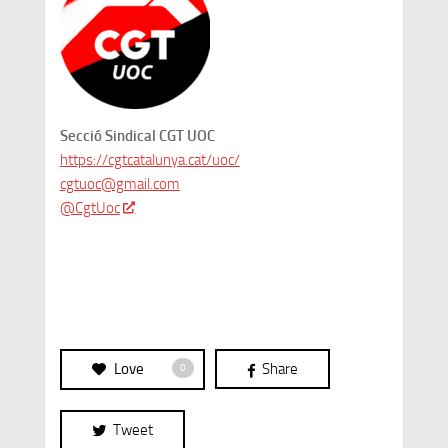
Secció Sindical CGT UOC
https://cgtcatalunya.cat/uoc/
cgtuoc@gmail.com
@CgtUoc
Love
Share
0
Tweet