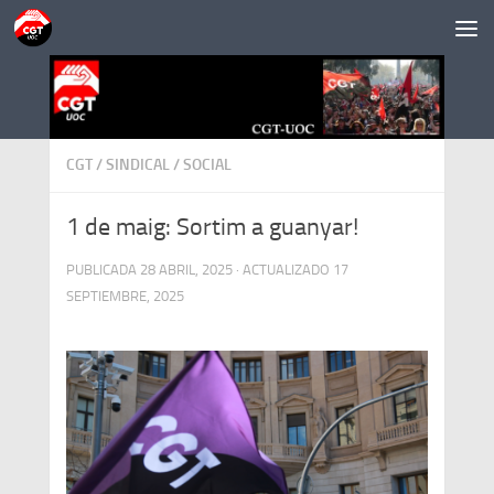
Saltar al contenido
CGT
/
SINDICAL
/
SOCIAL
1 de maig: Sortim a guanyar!
PUBLICADA
28 ABRIL, 2025
· ACTUALIZADO
17
SEPTIEMBRE, 2025