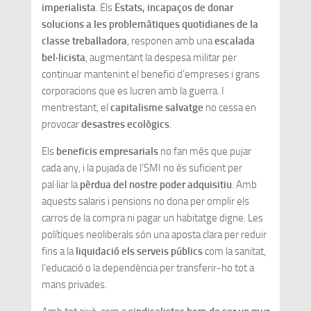
imperialista
. Els
Estats, incapaços de donar
solucions a les problemàtiques quotidianes de la
classe treballadora
, responen amb una
escalada
bel·licista
, augmentant la despesa militar per
continuar mantenint el benefici d’empreses i grans
corporacions que es lucren amb la guerra. I
mentrestant, el
capitalisme salvatge
no cessa en
provocar
desastres ecològics
.
Els
beneficis empresarials
no fan més que pujar
cada any, i la pujada de l’SMI no és suficient per
pal·liar la
pèrdua del nostre poder adquisitiu
. Amb
aquests salaris i pensions no dona per omplir els
carros de la compra ni pagar un habitatge digne. Les
polítiques neoliberals són una aposta clara per reduir
fins a la
liquidació els serveis públics
com la sanitat,
l’educació o la dependència per transferir-ho tot a
mans privades.