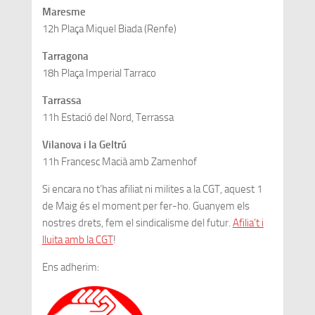
Maresme
12h Plaça Miquel Biada (Renfe)
Tarragona
18h Plaça Imperial Tarraco
Tarrassa
11h Estació del Nord, Terrassa
Vilanova i la Geltrú
11h Francesc Macià amb Zamenhof
Si encara no t’has afiliat ni milites a la CGT, aquest 1
de Maig és el moment per fer-ho. Guanyem els
nostres drets, fem el sindicalisme del futur.
Afilia’t i
lluita amb la CGT
!
Ens adherim: