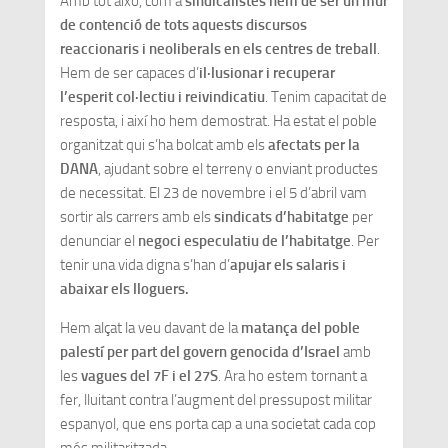
Amb tot això, com a
sindicalistes hem de ser un mur
de contenció de tots aquests discursos
reaccionaris i neoliberals en els centres de treball
.
Hem de ser capaces d’
il·lusionar i
recuperar
l’esperit col·lectiu i reivindicatiu
. Tenim capacitat de
resposta, i així ho hem demostrat. Ha estat el poble
organitzat qui s’ha bolcat amb els
afectats per la
DANA
, ajudant sobre el terreny o enviant productes
de necessitat. El 23 de novembre i el 5 d’abril vam
sortir als carrers amb els
sindicats d’habitatge
per
denunciar el
negoci especulatiu de l’habitatge
. Per
tenir una vida digna s’han d’
apujar els salaris i
abaixar els lloguers.
Hem alçat la veu davant de la
matança del poble
palestí per part del govern genocida d’Israel
amb
les
vagues del 7F i el 27S
. Ara ho estem tornant a
fer, lluitant contra l’augment del pressupost militar
espanyol, que ens porta cap a una societat cada cop