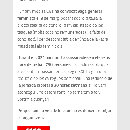
més militaritzada.
I un any més,
la CGT ha convocat vaga general
feminista el 8 de març
, posant sobre la taula la
bretxa salarial de gènere, la invisibilització de les
tasques (molts cops no remunerades) i la falta de
conciliació. I per descomptat la denúncia de la xacra
masclista i els feminicidis.
Durant el 2024 han mort assassinades en els seus
llocs de treball 796 persones
. És inadmissible que
això continuï passant en ple segle XXI. Exigim una
reducció de les càrregues de treball i una
reducció de
la jornada laboral a 30 hores setmanals
. Ho vam
aconseguir, ho estem fent i ho tornarem a fer.
Sortim a guanyar!
Perquè som la veu de les que no es deixen trepitjar
i s’organitzen.