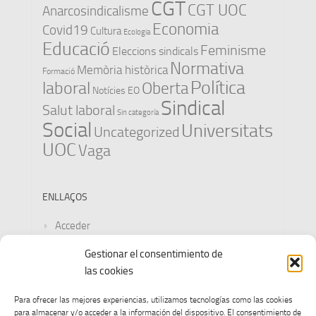
CGT
CGT UOC
Anarcosindicalisme
Economia
Covid19
Cultura
Ecologia
Educació
Feminisme
Eleccions sindicals
Normativa
Memòria històrica
Formació
Política
laboral
Oberta
Notícies EO
Sindical
Salut laboral
Sin categoría
Social
Universitats
Uncategorized
UOC
Vaga
ENLLAÇOS
Acceder
Gestionar el consentimiento de
Feed de entradas
las cookies
Feed de comentarios
Para ofrecer las mejores experiencias, utilizamos tecnologías como las cookies
para almacenar y/o acceder a la información del dispositivo. El consentimiento de