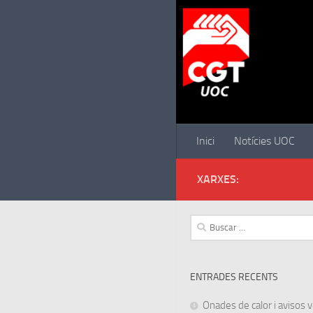
Saltar al contenido
Inici
Notícies UOC
XARXES:
Buscar:
ENTRADES RECENTS
Onades de calor i avisos ve