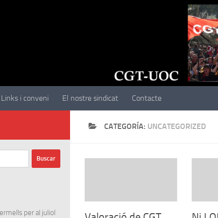
Links i conveni
El nostre sindicat
Contacte
CATEGORÍA:
UNCATEGORIZED
rmells per al juliol
Valoració de CGT
Ni LO