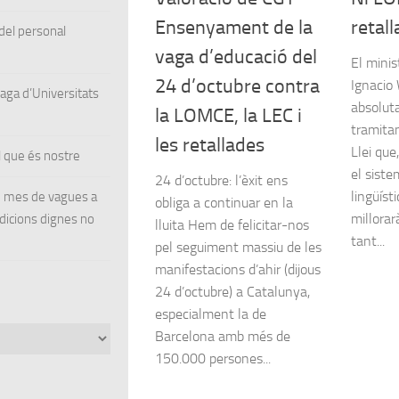
Ensenyament de la
retal
el personal
vaga d’educació del
El minis
24 d’octubre contra
Ignacio
ga d’Universitats
absolut
la LOMCE, la LEC i
tramita
les retallades
Llei que
 que és nostre
el sist
24 d’octubre: l’èxit ens
lingüíst
un mes de vagues a
obliga a continuar en la
millorar
ndicions dignes no
lluita Hem de felicitar-nos
tant...
pel seguiment massiu de les
manifestacions d’ahir (dijous
24 d’octubre) a Catalunya,
especialment la de
Barcelona amb més de
150.000 persones...