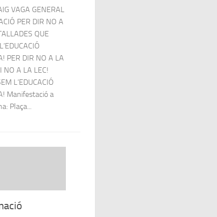
AIG VAGA GENERAL
ACIÓ PER DIR NO A
TALLADES QUE
 L’EDUCACIÓ
A! PER DIR NO A LA
 NO A LA LEC!
EM L’EDUCACIÓ
! Manifestació a
a: Plaça...
mació