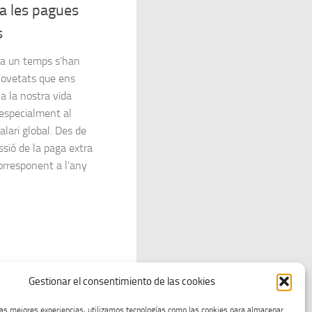
a les pagues
s
fa un temps s’han
ovetats que ens
a la nostra vida
 especialment al
alari global. Des de
ssió de la paga extra
orresponent a l’any
Página siguiente »
Gestionar el consentimiento de las cookies
las mejores experiencias, utilizamos tecnologías como las cookies para almacenar