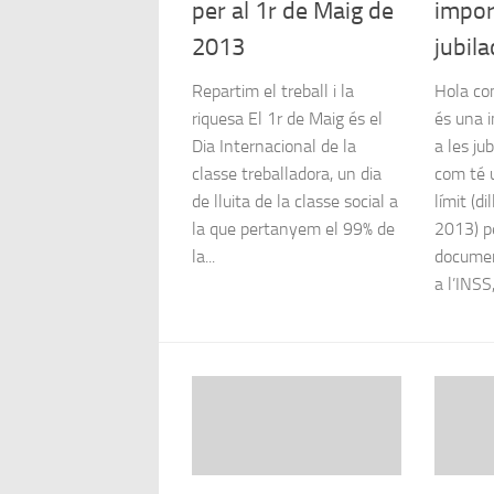
per al 1r de Maig de
impor
2013
jubila
Repartim el treball i la
Hola co
riquesa El 1r de Maig és el
és una i
Dia Internacional de la
a les ju
classe treballadora, un dia
com té 
de lluita de la classe social a
límit (di
la que pertanyem el 99% de
2013) pe
la...
documen
a l’INSS,