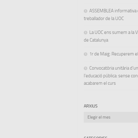
ASSEMBLEA informativa d
treballador de la UOC
La UOC ens sumem a la Va
de Catalunya
1r de Maig: Recuperem el
Convocatòria unitària d’
l’educació pública: sense co
acabarem el curs
ARXIUS
Arxius