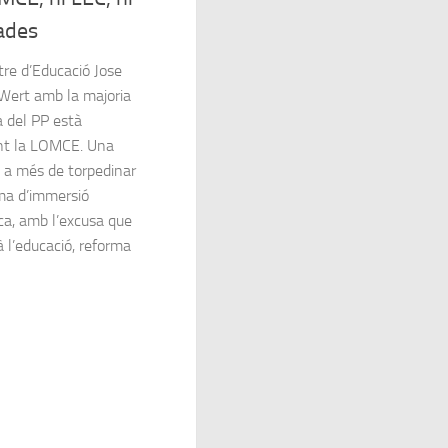
lades
tre d’Educació Jose
 Wert amb la majoria
a del PP està
nt la LOMCE. Una
, a més de torpedinar
ema d’immersió
ica, amb l’excusa que
à l’educació, reforma