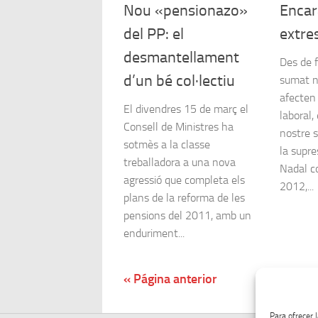
Nou «pensionazo»
Encar
del PP: el
extre
desmantellament
Des de 
d’un bé col·lectiu
sumat n
afecten 
El divendres 15 de març el
laboral,
Consell de Ministres ha
nostre s
sotmès a la classe
la supre
treballadora a una nova
Nadal c
agressió que completa els
2012,...
plans de la reforma de les
pensions del 2011, amb un
enduriment...
« Página anterior
Para ofrecer 