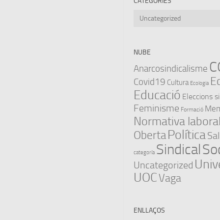
CATEGORIES
Categories
NUBE
C
Anarcosindicalisme
E
Covid19
Cultura
Ecologia
Educació
Eleccions s
Feminisme
Memò
Formació
Normativa labora
Política
Oberta
Sal
Sindical
Soc
categoría
Univ
Uncategorized
UOC
Vaga
ENLLAÇOS