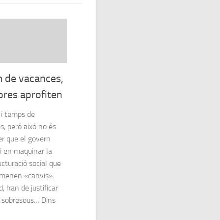
 de vacances,
ores aprofiten
 i temps de
, peró aixó no és
er que el govern
i en maquinar la
cturació social que
omenen «canvis».
, han de justificar
s sobresous… Dins