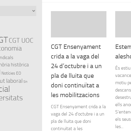
GT
CGT UOC
CGT Ensenyament
Estem
conomia
crida a la vaga del
alesh
indicals
ria històrica
24 d’octubre i a un
És estiu
l
Notícies EO
pla de lluita que
vacances
ut laboral
Sin
motiu p
doni continuïtat a
ial
descans
les mobilitzacions
ersitats
desestru
ells an
CGT Ensenyament crida a la
S’entend
vaga del 24 d’octubre i a un
els seu
pla de lluita que doni
les...
continuïtat a les