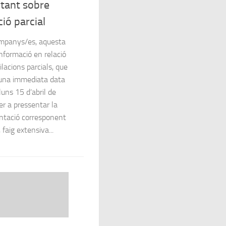
tant sobre
ció parcial
mpanys/es, aquesta
nformació en relació
bilacions parcials, que
una immediata data
lluns 15 d’abril de
r a pressentar la
tació corresponent
 faig extensiva...