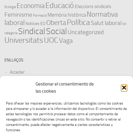
Educació
Economia
Eleccions sindicals
Ecologia
Normativa
Feminisme
Memòria històrica
Formació
Política
laboral
Oberta
Salut laboral
Notícies EO
Sin
Sindical
Social
Uncategorized
categoría
Universitats
UOC
Vaga
ENLLAÇOS
Acceder
Gestionar el consentimiento de
Feed de entradas
las cookies
Feed de comentarios
Para ofrecer las mejores experiencias, utilizamos tecnologías como las cookies
para almacenar y/o acceder a la información del dispositivo. El consentimiento de
WordPress.org
estas tecnologías nos permitirá procesar datos como el comportamiento de
navegación o las identificaciones únicas en este sitio. No consentir o retirar el
consentimiento, puede afectar negativamente a ciertas características y
funciones.