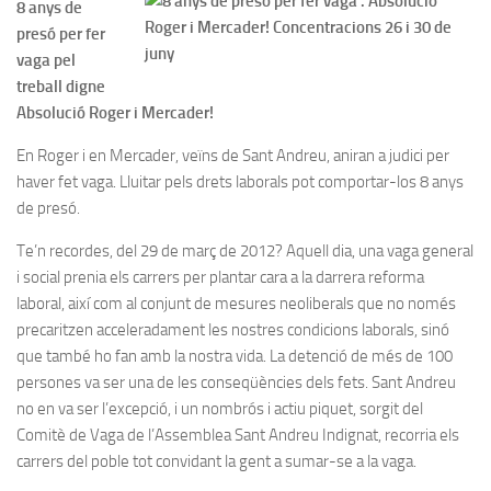
8 anys de
presó per fer
vaga pel
treball digne
Absolució Roger i Mercader!
En Roger i en Mercader, veïns de Sant Andreu, aniran a judici per
haver fet vaga. Lluitar pels drets laborals pot comportar-los 8 anys
de presó.
Te’n recordes, del 29 de març de 2012? Aquell dia, una vaga general
i social prenia els carrers per plantar cara a la darrera reforma
laboral, així com al conjunt de mesures neoliberals que no només
precaritzen acceleradament les nostres condicions laborals, sinó
que també ho fan amb la nostra vida. La detenció de més de 100
persones va ser una de les conseqüències dels fets. Sant Andreu
no en va ser l’excepció, i un nombrós i actiu piquet, sorgit del
Comitè de Vaga de l’Assemblea Sant Andreu Indignat, recorria els
carrers del poble tot convidant la gent a sumar-se a la vaga.