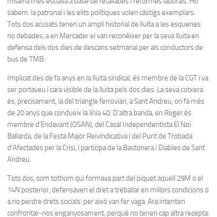
misèria més esclava a base de retallades i reformes laborals. Ho
sabem: la patronal i les elits polítiques volen càstigs exemplars.
Tots dos acusats tenen un ampli historial de lluita a les esquenes:
no debades, a en Mercader el van reconèixer per la seva lluita en
defensa dels dos dies de descans setmanal per als conductors de
bus de TMB.
Implicat des de fa anys en la lluita sindical, és membre de la CGT i va
ser portaveu i cara visible de la lluita pels dos dies. La seva cotxera
és, precisament, la del triangle ferroviari, a Sant Andreu, on fa més
de 20 anys que condueix la línia 40. D’altra banda, en Roger és
membre d’Endavant (OSAN), del Casal Independentista El Noi
Baliarda, de la Festa Major Reivindicativa i del Punt de Trobada
d’Afectades per la Crisi, i participa de la Bastonera i Diables de Sant
Andreu.
Tots dos, com tothom qui formava part del piquet aquell 29M o el
14N posterior, defensaven el dret a treballar en millors condicions o
a no perdre drets socials: per això van fer vaga. Ara intenten
confrontar-nos enganyosament, perquè no tenen cap altra recepta: