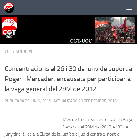
Saltar al contenido
CGT
/
SINDICAL
Concentracions el 26 i 30 de juny de suport a
Roger i Mercader, encausats per participar a
la vaga general del 29M de 2012
PUBLICADA
26 JUNIO, 2015
· ACTUALIZADO
29 SEPTIEMBRE, 2016
Més de tres anys després de la Vaga
General del 29M del 2012, el 30 de
juny tindrà lloc a la Ciutat de la Justícia el judici contra el nostre