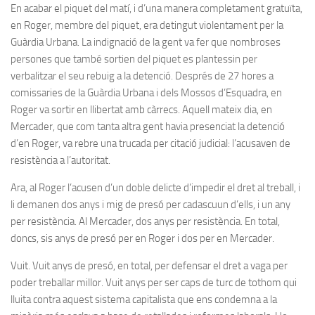
En acabar el piquet del matí, i d’una manera completament gratuïta,
en Roger, membre del piquet, era detingut violentament per la
Guàrdia Urbana. La indignació de la gent va fer que nombroses
persones que també sortien del piquet es plantessin per
verbalitzar el seu rebuig a la detenció. Després de 27 hores a
comissaries de la Guàrdia Urbana i dels Mossos d’Esquadra, en
Roger va sortir en llibertat amb càrrecs. Aquell mateix dia, en
Mercader, que com tanta altra gent havia presenciat la detenció
d’en Roger, va rebre una trucada per citació judicial: l’acusaven de
resistència a l’autoritat.
Ara, al Roger l’acusen d’un doble delicte d’impedir el dret al treball, i
li demanen dos anys i mig de presó per cadascuun d’ells, i un any
per resistència. Al Mercader, dos anys per resistència. En total,
doncs, sis anys de presó per en Roger i dos per en Mercader.
Vuit. Vuit anys de presó, en total, per defensar el dret a vaga per
poder treballar millor. Vuit anys per ser caps de turc de tothom qui
lluita contra aquest sistema capitalista que ens condemna a la