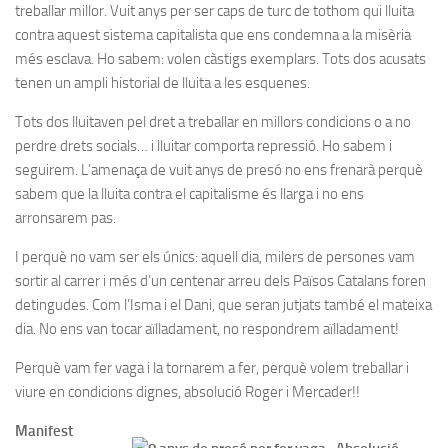
treballar millor. Vuit anys per ser caps de turc de tothom qui lluita
contra aquest sistema capitalista que ens condemna a la misèria
més esclava. Ho sabem: volen càstigs exemplars. Tots dos acusats
tenen un ampli historial de lluita a les esquenes.
Tots dos lluitaven pel dret a treballar en millors condicions o a no
perdre drets socials… i lluitar comporta repressió. Ho sabem i
seguirem. L’amenaça de vuit anys de presó no ens frenarà perquè
sabem que la lluita contra el capitalisme és llarga i no ens
arronsarem pas.
I perquè no vam ser els únics: aquell dia, milers de persones vam
sortir al carrer i més d’un centenar arreu dels Països Catalans foren
detingudes. Com l’Isma i el Dani, que seran jutjats també el mateixa
dia. No ens van tocar aïlladament, no respondrem aïlladament!
Perquè vam fer vaga i la tornarem a fer, perquè volem treballar i
viure en condicions dignes, absolució Roger i Mercader!!
Manifest