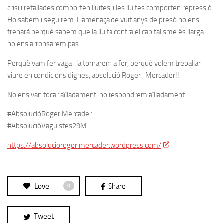
crisi i retallades comporten lluites, i les lluites comporten repressió.
Ho sabem i seguirem. L’amenaça de vuit anys de presó no ens
frenarà perquè sabem que la lluita contra el capitalisme és llarga i
no ens arronsarem pas.
Perquè vam fer vaga i la tornarem a fer, perquè volem treballar i
viure en condicions dignes, absolució Roger i Mercader!!
No ens van tocar aïlladament, no respondrem aïlladament
#‎AbsolucióRogeriMercader‬
#‎AbsolucióVaguistes29M‬
https://absoluciorogerimercader.wordpress.com/
Love
Share
0
Tweet