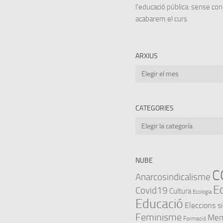
l’educació pública: sense co
acabarem el curs
ARXIUS
Arxius
CATEGORIES
Categories
NUBE
C
Anarcosindicalisme
E
Covid19
Cultura
Ecologia
Educació
Eleccions s
Feminisme
Memò
Formació