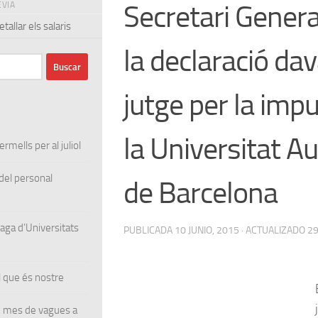
Secretari Genera
EVIA
tallar els salaris
la declaració dav
jutge per la imp
la Universitat 
rmells per al juliol
el personal
de Barcelona
ga d’Universitats
PUBLICADA
10 JUNIO, 2015
· ACTUALIZADO
29
 que és nostre
un mes de vagues a