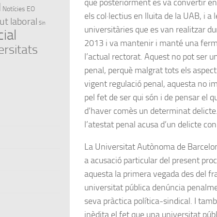
que posteriorment es va convertir en
l
Notícies EO
els col·lectius en lluita de la UAB, i a
ut laboral
Sin
universitàries que es van realitzar d
ial
2013 i va mantenir i manté una ferma
ersitats
l’actual rectorat. Aquest no pot ser 
penal, perquè malgrat tots els aspect
vigent regulació penal, aquesta no i
pel fet de ser qui són i de pensar el q
d’haver comès un determinat delicte. 
l’atestat penal acusa d’un delicte con
La Universitat Autònoma de Barcelo
a acusació particular del present pro
aquesta la primera vegada des del f
universitat pública denúncia penalme
seva pràctica política-sindical. I tam
inèdita el fet que una universitat púb