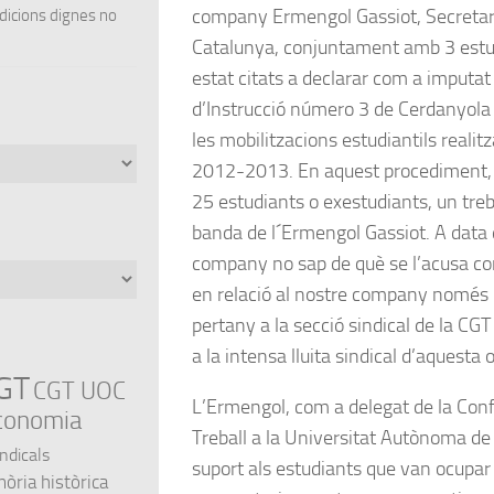
company Ermengol Gassiot, Secretari
ndicions dignes no
Catalunya, conjuntament amb 3 estu
estat citats a declarar com a imputat 
d’Instrucció número 3 de Cerdanyola d
les mobilitzacions estudiantils realit
2012-2013. En aquest procediment, 
25 estudiants o exestudiants, un treb
banda de l´Ermengol Gassiot. A data d
company no sap de què se l’acusa co
en relació al nostre company només 
pertany a la secció sindical de la CGT
a la intensa lluita sindical d’aquesta 
GT
CGT UOC
L’Ermengol, com a delegat de la Conf
conomia
Treball a la Universitat Autònoma de
indicals
suport als estudiants que van ocupar 
ria històrica