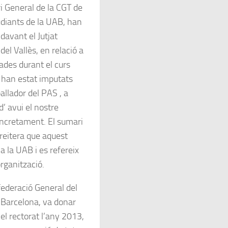
 General de la CGT de
diants de la UAB, han
davant el Jutjat
el Vallès, en relació a
zades durant el curs
han estat imputats
allador del PAS , a
’ avui el nostre
ncretament. El sumari
reitera que aquest
 a la UAB i es refereix
organització.
ederació General del
 Barcelona, va donar
el rectorat l’any 2013,