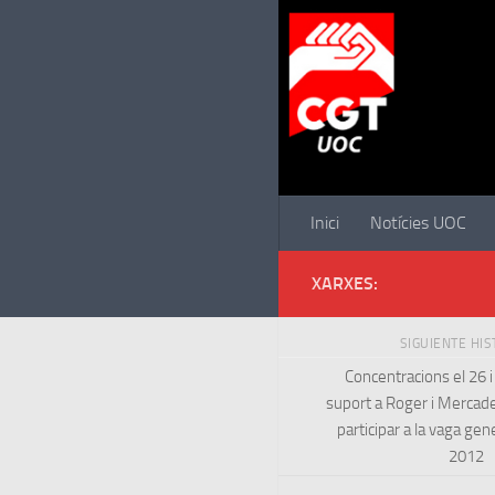
Saltar al contenido
Inici
Notícies UOC
XARXES:
SIGUIENTE HI
Concentracions el 26 i
suport a Roger i Mercade
participar a la vaga ge
2012