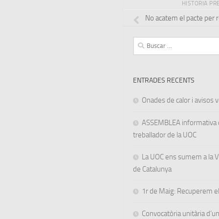
HISTORIA PR
No acatem el pacte per re
Buscar:
ENTRADES RECENTS
Onades de calor i avisos ve
ASSEMBLEA informativa d
treballador de la UOC
La UOC ens sumem a la Va
de Catalunya
1r de Maig: Recuperem el
Convocatòria unitària d’