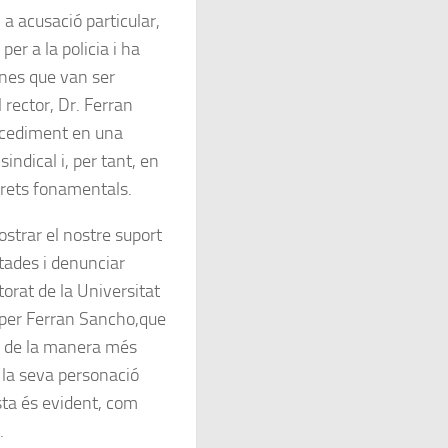
 acusació particular,
er a la policia i ha
ones que van ser
 rector, Dr. Ferran
ocediment en una
sindical i, per tant, en
 drets fonamentals.
strar el nostre suport
tades i denunciar
torat de la Universitat
per Ferran Sancho,que
al de la manera més
r la seva personació
sta és evident, com
.