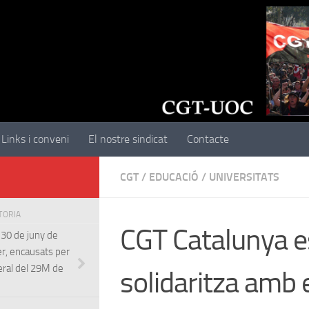
Links i conveni
El nostre sindicat
Contacte
CGT
/
EDUCACIÓ
/
UNIVERSITATS
STORIA
CGT Catalunya e
 30 de juny de
r, encausats per
neral del 29M de
solidaritza amb 