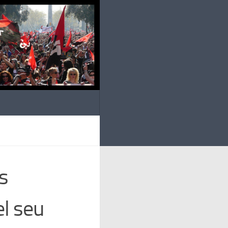
s
el seu