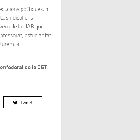
ecucions polítiques, ni
ita sindical ens
overn de la UAB que
professorat, estudiantat
Aturem la
onfederal de la CGT
Tweet