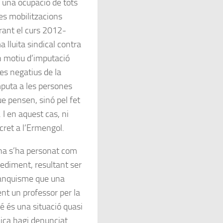
 una ocupació de tots
 les mobilitzacions
urant el curs 2012-
 lluita sindical contra
un motiu d’imputació
es negatius de la
mputa a les persones
ue pensen, sinó pel fet
I en aquest cas, ni
cret a l’Ermengol.
na s’ha personat com
cediment, resultant ser
ranquisme que una
nt un professor per la
bé és una situació quasi
lica hagi denunciat