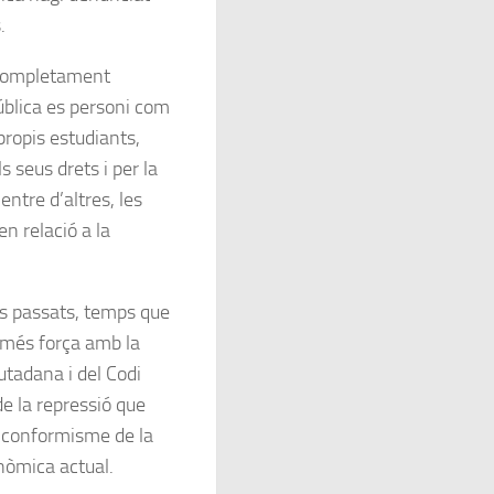
.
 completament
ública es personi com
propis estudiants,
s seus drets i per la
entre d’altres, les
en relació a la
s passats, temps que
 més força amb la
utadana i del Codi
e la repressió que
nconformisme de la
onòmica actual.