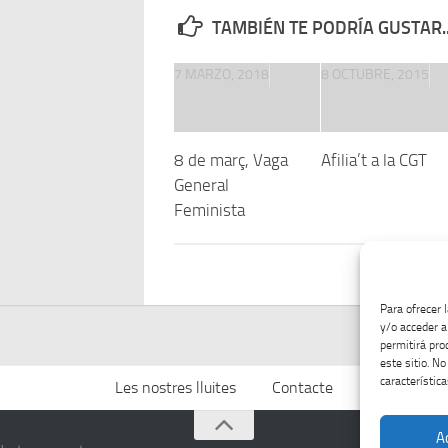
TAMBIÉN TE PODRÍA GUSTAR..
7 MARZO, 2018
8 OCTUBRE, 2015
8 de març, Vaga
Afilia’t a la CGT
General
Feminista
Para ofrecer 
y/o acceder a
permitirá pro
este sitio. N
característica
Les nostres lluites
Contacte
A