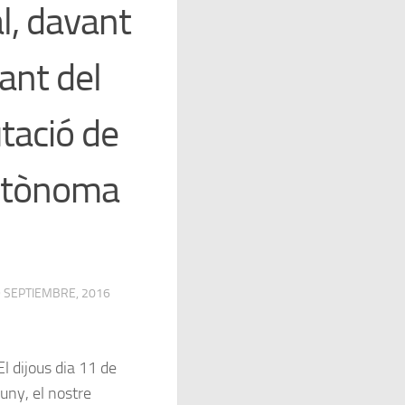
l, davant
ant del
utació de
Autònoma
 SEPTIEMBRE, 2016
El dijous dia 11 de
juny, el nostre