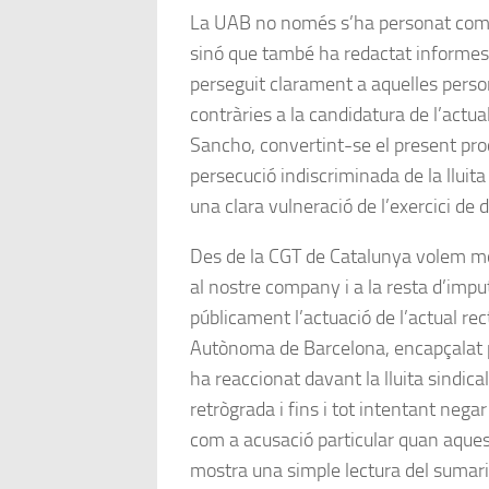
La UAB no només s’ha personat com a
sinó que també ha redactat informes p
perseguit clarament a aquelles pers
contràries a la candidatura de l’actual
Sancho, convertint-se el present pr
persecució indiscriminada de la lluita 
una clara vulneració de l’exercici de
Des de la CGT de Catalunya volem mo
al nostre company i a la resta d’impu
públicament l’actuació de l’actual rec
Autònoma de Barcelona, encapçalat 
ha reaccionat davant la lluita sindic
retrògrada i fins i tot intentant nega
com a acusació particular quan aque
mostra una simple lectura del sumari