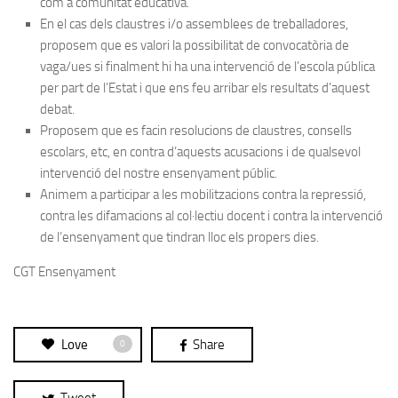
com a comunitat educativa.
En el cas dels claustres i/o assemblees de treballadores,
proposem que es valori la possibilitat de convocatòria de
vaga/ues si finalment hi ha una intervenció de l’escola pública
per part de l’Estat i que ens feu arribar els resultats d’aquest
debat.
Proposem que es facin resolucions de claustres, consells
escolars, etc, en contra d’aquests acusacions i de qualsevol
intervenció del nostre ensenyament públic.
Animem a participar a les mobilitzacions contra la repressió,
contra les difamacions al col·lectiu docent i contra la intervenció
de l’ensenyament que tindran lloc els propers dies.
CGT Ensenyament
Love
Share
0
Tweet