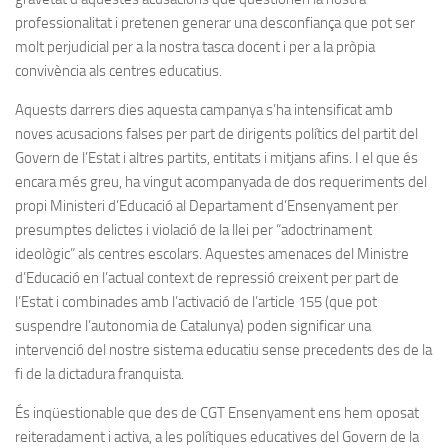
professionalitat i pretenen generar una desconfiança que pot ser
molt perjudicial per a la nostra tasca docent i per a la pròpia
convivència als centres educatius.
Aquests darrers dies aquesta campanya s’ha intensificat amb
noves acusacions falses per part de dirigents polítics del partit del
Govern de l’Estat i altres partits, entitats i mitjans afins. I el que és
encara més greu, ha vingut acompanyada de dos requeriments del
propi Ministeri d’Educació al Departament d’Ensenyament per
presumptes delictes i violació de la llei per “adoctrinament
ideològic” als centres escolars. Aquestes amenaces del Ministre
d’Educació en l’actual context de repressió creixent per part de
l’Estat i combinades amb l’activació de l’article 155 (que pot
suspendre l’autonomia de Catalunya) poden significar una
intervenció del nostre sistema educatiu sense precedents des de la
fi de la dictadura franquista.
És inqüestionable que des de CGT Ensenyament ens hem oposat
reiteradament i activa, a les polítiques educatives del Govern de la