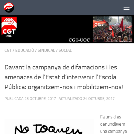
Saltar al contenido
CGT
/
EDUCACIÓ
/
SINDICAL
/
SOCIAL
Davant la campanya de difamacions i les
amenaces de l’Estat d’intervenir l’Escola
Pública: organitzem-nos i mobilitzem-nos!
PUBLICADA
23 OCTUBRE, 2017
· ACTUALIZADO
24 OCTUBRE, 2017
Fa uns dies
denunciàvem
una campanya