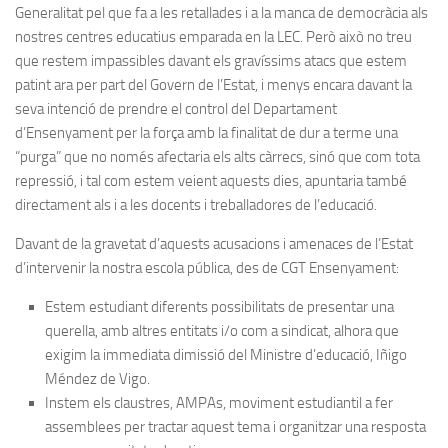
Generalitat pel que fa a les retallades i a la manca de democràcia als
nostres centres educatius emparada en la LEC. Però això no treu
que restem impassibles davant els gravíssims atacs que estem
patint ara per part del Govern de l’Estat, i menys encara davant la
seva intenció de prendre el control del Departament
d’Ensenyament per la força amb la finalitat de dur a terme una
“purga” que no només afectaria els alts càrrecs, sinó que com tota
repressió, i tal com estem veient aquests dies, apuntaria també
directament als i a les docents i treballadores de l’educació.
Davant de la gravetat d’aquests acusacions i amenaces de l’Estat
d’intervenir la nostra escola pública, des de CGT Ensenyament:
Estem estudiant diferents possibilitats de presentar una
querella, amb altres entitats i/o com a sindicat, alhora que
exigim la immediata dimissió del Ministre d’educació, Iñigo
Méndez de Vigo.
Instem els claustres, AMPAs, moviment estudiantil a fer
assemblees per tractar aquest tema i organitzar una resposta