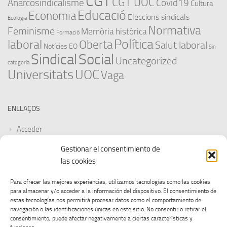
CGT
CGT UOC
Anarcosindicalisme
Covid19
Cultura
Educació
Economia
Eleccions sindicals
Ecologia
Normativa
Feminisme
Memòria històrica
Formació
Política
laboral
Oberta
Salut laboral
Notícies EO
Sin
Sindical
Social
Uncategorized
categoría
Universitats
UOC
Vaga
ENLLAÇOS
Acceder
Gestionar el consentimiento de
Feed de entradas
las cookies
Feed de comentarios
Para ofrecer las mejores experiencias, utilizamos tecnologías como las cookies
para almacenar y/o acceder a la información del dispositivo. El consentimiento de
WordPress.org
estas tecnologías nos permitirá procesar datos como el comportamiento de
navegación o las identificaciones únicas en este sitio. No consentir o retirar el
consentimiento, puede afectar negativamente a ciertas características y