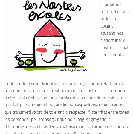
difamatòria
contra el nostre
col·lectiu
docent
acusant-nos
d’adoctrinar el
nostre alumnat
per fomentar
l’independentisme i la incitació a l’odi. Com ja dèiem, rebutgem de
ple aquestes acusacions i reafirmem que el nostre col·lectiu docent
ha treballat i treballa per una escola catalana lliure, democràtica, de
qualitat, plural, intercultural, acollidora, respectuosa i coeducadora,
que transmeti valors de tolerància, respecte i fraternitat entre totes
les persones i per aconseguir que no hi hagi segregació, ni
diferències de cap tipus. De la mateixa manera, tornem denunciar la
gravetat d’aquestes acusacions que qüestionen la nostra