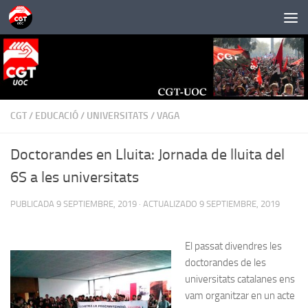
Saltar al contenido
CGT
/
EDUCACIÓ
/
UNIVERSITATS
/
VAGA
Doctorandes en Lluita: Jornada de lluita del
6S a les universitats
PUBLICADA
9 SEPTIEMBRE, 2019
· ACTUALIZADO
9 SEPTIEMBRE, 2019
El passat divendres les
doctorandes de les
universitats catalanes ens
vam organitzar en un acte