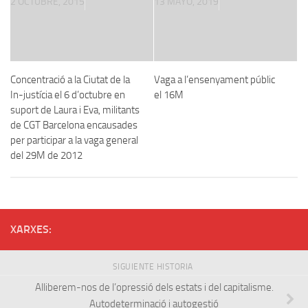
2 OCTUBRE, 2015
13 MAYO, 2019
Concentració a la Ciutat de la
Vaga a l’ensenyament públic
In-justícia el 6 d’octubre en
el 16M
suport de Laura i Eva, militants
de CGT Barcelona encausades
per participar a la vaga general
del 29M de 2012
XARXES:
SIGUIENTE HISTORIA
Alliberem-nos de l’opressió dels estats i del capitalisme.
Autodeterminació i autogestió