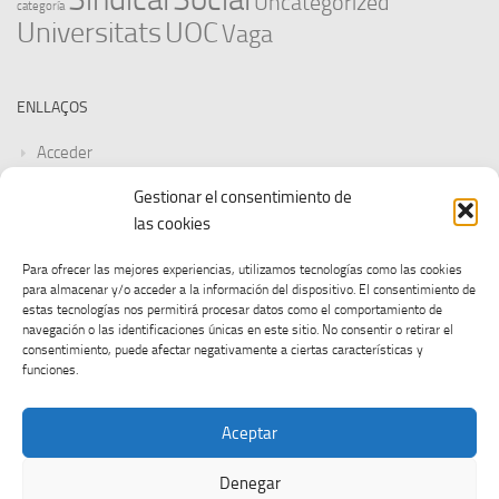
Uncategorized
categoría
Universitats
UOC
Vaga
ENLLAÇOS
Acceder
Gestionar el consentimiento de
Feed de entradas
las cookies
Feed de comentarios
Para ofrecer las mejores experiencias, utilizamos tecnologías como las cookies
para almacenar y/o acceder a la información del dispositivo. El consentimiento de
WordPress.org
estas tecnologías nos permitirá procesar datos como el comportamiento de
navegación o las identificaciones únicas en este sitio. No consentir o retirar el
consentimiento, puede afectar negativamente a ciertas características y
funciones.
Aceptar
Denegar