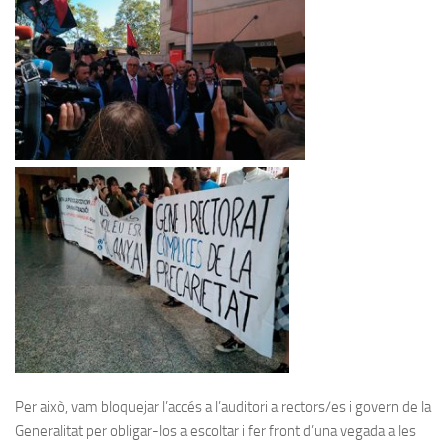
Per això, vam bloquejar l’accés a l’auditori a rectors/es i govern de la
Generalitat per obligar-los a escoltar i fer front d’una vegada a les