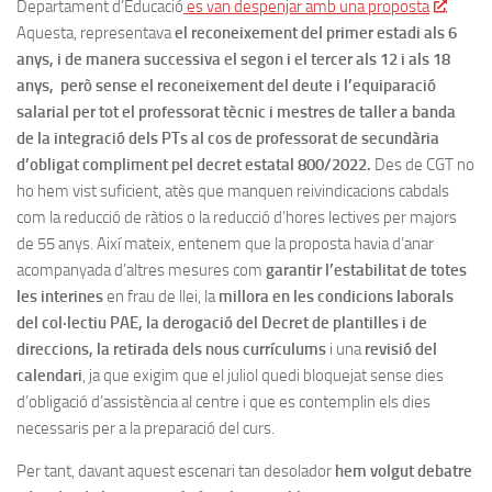
Departament d’Educació
es van despenjar amb una proposta
.
Aquesta, representava
el reconeixement del primer estadi als 6
anys, i de manera successiva el segon i el tercer als 12 i als 18
anys, però sense el reconeixement del deute i l’equiparació
salarial per tot el professorat tècnic i mestres de taller a banda
de la integració dels PTs al cos de professorat de secundària
d’obligat compliment pel decret estatal 800/2022.
Des de CGT no
ho hem vist suficient, atès que manquen reivindicacions cabdals
com la reducció de ràtios o la reducció d’hores lectives per majors
de 55 anys. Així mateix, entenem que la proposta havia d’anar
acompanyada d’altres mesures com
garantir l’estabilitat de totes
les interines
en frau de llei, la
millora en les condicions laborals
del col·lectiu PAE, la derogació del Decret de plantilles i de
direccions, la retirada dels nous currículums
i una
revisió del
calendari
, ja que exigim que el juliol quedi bloquejat sense dies
d’obligació d’assistència al centre i que es contemplin els dies
necessaris per a la preparació del curs.
Per tant, davant aquest escenari tan desolador
hem volgut debatre