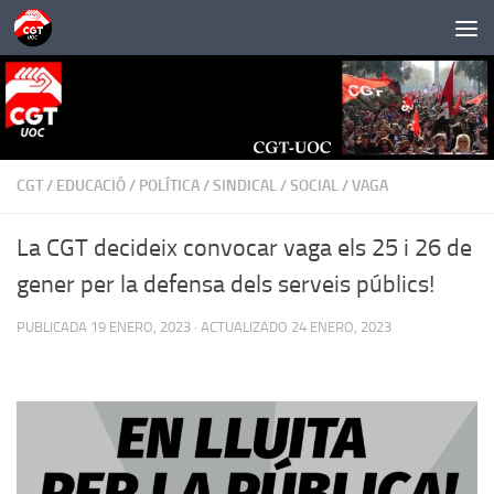
Saltar al contenido
CGT
/
EDUCACIÓ
/
POLÍTICA
/
SINDICAL
/
SOCIAL
/
VAGA
La CGT decideix convocar vaga els 25 i 26 de
gener per la defensa dels serveis públics!
PUBLICADA
19 ENERO, 2023
· ACTUALIZADO
24 ENERO, 2023