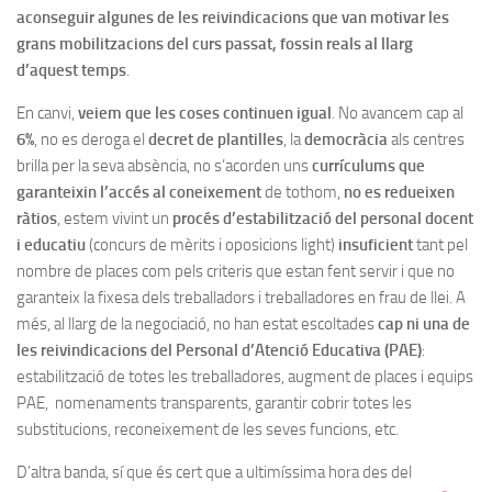
aconseguir algunes de les reivindicacions que van motivar les
grans mobilitzacions del curs passat, fossin reals al llarg
d’aquest temps
.
En canvi,
veiem que les coses continuen igual
. No avancem cap al
6%
, no es deroga el
decret de plantilles
, la
democràcia
als centres
brilla per la seva absència, no s’acorden uns
currículums que
garanteixin l’accés al coneixement
de tothom,
no es redueixen
ràtios
, estem vivint un
procés d’estabilització del personal docent
i educatiu
(concurs de mèrits i oposicions light)
insuficient
tant pel
nombre de places com pels criteris que estan fent servir i que no
garanteix la fixesa dels treballadors i treballadores en frau de llei. A
més, al llarg de la negociació, no han estat escoltades
cap ni una de
les reivindicacions del Personal d’Atenció Educativa (PAE)
:
estabilització de totes les treballadores, augment de places i equips
PAE, nomenaments transparents, garantir cobrir totes les
substitucions, reconeixement de les seves funcions, etc.
D’altra banda, sí que és cert que a ultimíssima hora des del