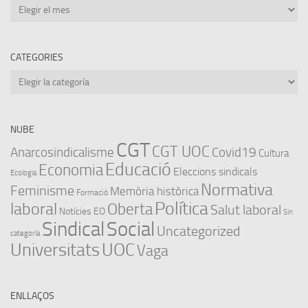
Arxius
CATEGORIES
Categories
NUBE
CGT
CGT UOC
Anarcosindicalisme
Covid19
Cultura
Educació
Economia
Eleccions sindicals
Ecologia
Normativa
Feminisme
Memòria històrica
Formació
Política
laboral
Oberta
Salut laboral
Notícies EO
Sin
Sindical
Social
Uncategorized
categoría
Universitats
UOC
Vaga
ENLLAÇOS