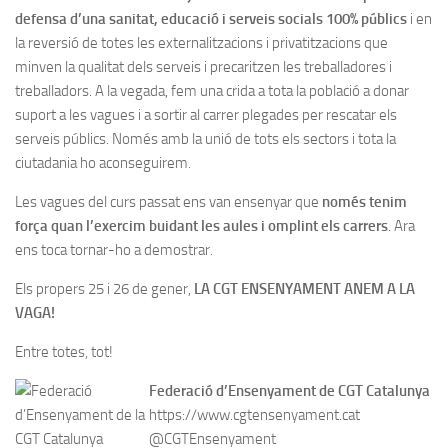
defensa d’una sanitat, educació i serveis socials 100% públics
i en
la reversió de totes les externalitzacions i privatitzacions que
minven la qualitat dels serveis i precaritzen les treballadores i
treballadors. A la vegada, fem una crida a tota la població a donar
suport a les vagues i a sortir al carrer plegades per rescatar els
serveis públics. Només amb la unió de tots els sectors i tota la
ciutadania ho aconseguirem.
Les vagues del curs passat ens van ensenyar que
només tenim
força quan l’exercim buidant les aules i omplint els carrers
. Ara
ens toca tornar-ho a demostrar.
Els propers 25 i 26 de gener,
LA CGT ENSENYAMENT ANEM A LA
VAGA!
Entre totes, tot!
Federació d’Ensenyament de CGT Catalunya
https://www.cgtensenyament.cat
@CGTEnsenyament