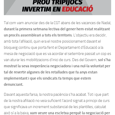
Tal com vam anunciar des de la CGT abans de les vacances de Nadal,
durant la primera setmana lectiva del gener hem estat realitzant
un procés assembleari a tots els territoris
. L’objectiu era decidir,
amb tota l’afiliació, quin era el nostre posicionament davant el
bloqueig continu que porta fent el Departament d’Educació a la
mesa de negociació que es va acordar el setembre passat un cop es
van aturar les mobilitzacions d’inici de curs. Des del Govern,
sol s’ha
mostrat la seva inoperància negociadora i una nul·la voluntat per
tal de revertir algunes de les retallades que fa anys estan
implementant i que els sindicats fa temps que estem
denunciant.
Davant aquesta farsa, la nostra paciència s’ha acabat. Tot i que part
de la nostra afiliació no veia suficient l’acord signat a principi de curs
que significava un increment substancial de les plantilles, calculat
això sí a la baixa,
vam veure una escletxa perquè la negociació per