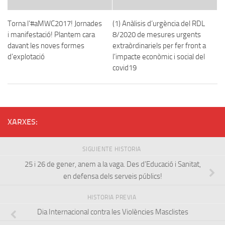
Torna l’#aMWC2017! Jornades
(1) Anàlisis d’urgència del RDL
i manifestació! Plantem cara
8/2020 de mesures urgents
davant les noves formes
extraòrdinariels per fer front a
d’explotació
l’impacte econòmic i social del
covid19
XARXES:
SIGUIENTE HISTORIA
25 i 26 de gener, anem a la vaga. Des d’Educació i Sanitat,
en defensa dels serveis públics!
HISTORIA PREVIA
Dia Internacional contra les Violències Masclistes