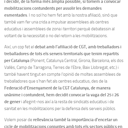
i decidir, de la forma més àmplia possible, si tornem a convocar
mobilitzacions contundents per assolir les demandes
esmentades
. I no sol ho hem fet amb la nostra afiliació, sinó que
també vam fer una crida a impulsar assemblees als centres
educatius i assemblees de zona i territori perquè debatessin al
voltant de la necessitat o no del retorn a les mobilitzacions.
Així, un cop fet el
debat amb l’afiliació de CGT, amb treballadors i
treballadores de tots els serveis territorials que tenim repartits
per Catalunya
(Ponent, Catalunya Central, Girona, Barcelona, els dos
Vallès, Camp de Tarragona, Terres de l’Ebre, Baix Llobregat, etc.) i
també havent tingut en compte l’opinió de moltes assemblees de
treballadores que s’han fet als centres educatius, des de la
Federació d’Ensenyament de la CGT Catalunya, de manera
unànime i contundent, hem decidit convocar la vaga del 25 i 26
de gener
i afegint-nos així a la resta de sindicats educatius i de
sanitat en les mobilitzacions per la defensa dels serveis públics.
Volem posar de
rellevància també la importància d’encetar un
cicle de mobilitzacions conjuntes amb tots els sectors públics en