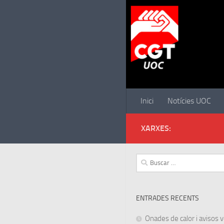
Saltar al contenido
Inici
Notícies UOC
XARXES:
Buscar:
ENTRADES RECENTS
Onades de calor i avisos ve