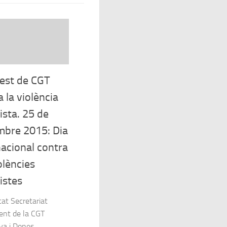
est de CGT
 la violència
ista. 25 de
bre 2015: Dia
nacional contra
olències
istes
at Secretariat
nt de la CGT
ya i Dones