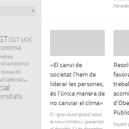
Penedès.
GT
CGT UOC
conomia
indicals
ria històrica
«El canvi de
Resolu
l
Notícies EO
societat l’hem de
favor
ut laboral
Sin
liderar les persones,
treba
ial
és l’única manera de
acom
ersitats
no canviar el clima»
d’Obe
Publi
El «gran acord global sobre
el canvi climàtic», presentat
Aquest 
el dissabte 12 de desembre