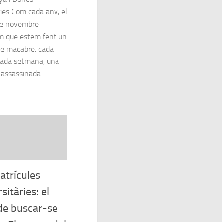
ries Com cada any, el
de novembre
m que estem fent un
e macabre: cada
cada setmana, una
assassinada...
atrícules
sitàries: el
de buscar-se