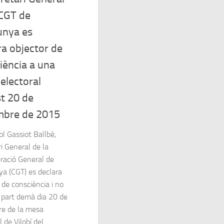
 CGT de
unya es
ra objector de
iència a una
electoral
t 20 de
mbre de 2015
l Gassiot Ballbè,
i General de la
ració General de
ya (CGT) es declara
 de consciència i no
 part demà dia 20 de
e de la mesa
l de Vilobí del