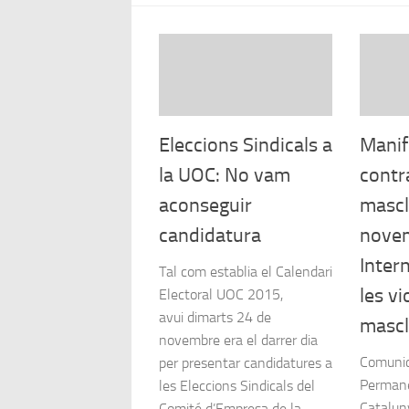
Eleccions Sindicals a
Manif
la UOC: No vam
contra
aconseguir
mascl
candidatura
novem
Inter
Tal com establia el Calendari
les vi
Electoral UOC 2015,
avui dimarts 24 de
mascl
novembre era el darrer dia
Comunic
per presentar candidatures a
Permane
les Eleccions Sindicals del
Catalun
Comité d’Empresa de la