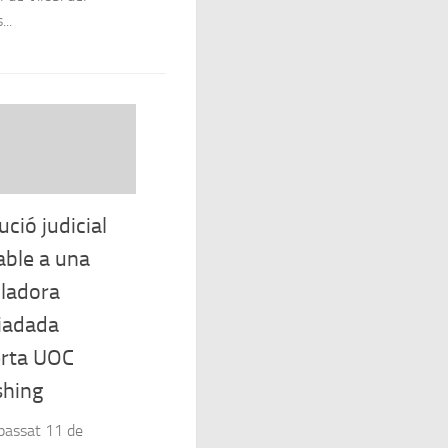
..
ció judicial
able a una
lladora
iadada
rta UOC
shing
passat 11 de