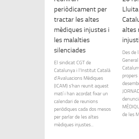
periòdicament per
Lluit
tractar les altes
Catal
mèdiques injustes i
altes
les malalties
injust
silenciades
Des de 
General 
El sindicat CGT de
Catalun
Catalunya i l’Institut Català
propers 
d’Avaluacions Mèdiques
desembr
(ICAM) s’han reunit aquest
JORNAD
matí i han acordat fixar un
denunci
calendari de reunions
MÈDIQU
periòdiques cada dos mesos
de les M
per parlar de les altes
mèdiques injustes...