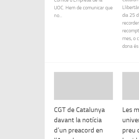
Llibertà
UOC. Hem de comunicar que
dia 25 
no...
recorde
recompt
mes, o 
dona és 
CGT de Catalunya
Les m
davant la notícia
univer
d’un preacord en
preu 