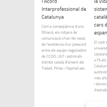
l’Acord
la vid
Interprofessional de
siste
Catalunya
catal
cars d
Com a conseqüència d’una
espan
filtració, els mitjans de
comunicació s’han fet ressò
El cost 
de l’existència d’un preacord
universi
entre els equips negociadors
catalan
de CCOO, UGT i patronals
47% els 
d’àmbit català (Foment del
Catalun
Treball, Pimec i Fepime) per...
autònom
més alts
i dismin
d’estudia