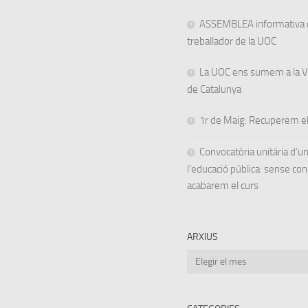
ASSEMBLEA informativa d
treballador de la UOC
La UOC ens sumem a la Va
de Catalunya
1r de Maig: Recuperem el
Convocatòria unitària d’
l’educació pública: sense co
acabarem el curs
ARXIUS
Arxius