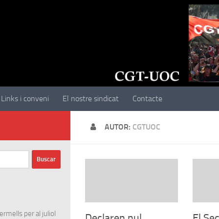
Links i conveni
El nostre sindicat
Contacte
AUTOR:
CGTUOC
rmells per al juliol
Declaren nul
El Se