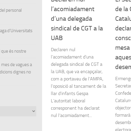
l’acomiadament
de la
el personal
d’una delegada
Catal
sindical de CGT a la
decla
ga d’Universitats
UAB
consc
mesa 
Declaren nul
 que és nostre
aques
l’acomiadament d’una
delegada sindical de CGT a
un mes de vagues a
dese
la UAB, que va encapçalar,
ndicions dignes no
Ermengo
com a portaveu de l’AMPA,
Secretar
l’oposició al tancament de la
Confede
llar d’infants Gespa
Catalun
L’autoritat laboral
objector
corresponent ha declarat
formarà
nul l’acomiadament...
desembr
electora