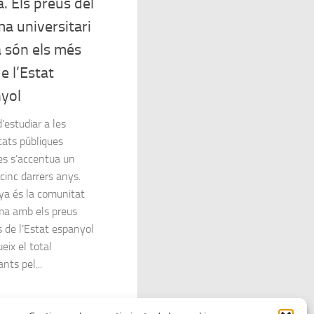
a. Els preus del
ma universitari
à són els més
e l’Estat
yol
d’estudiar a les
tats públiques
es s’accentua un
cinc darrers anys.
ya és la comunitat
a amb els preus
 de l’Estat espanyol
ueix el total
nts pel...
Página siguiente »