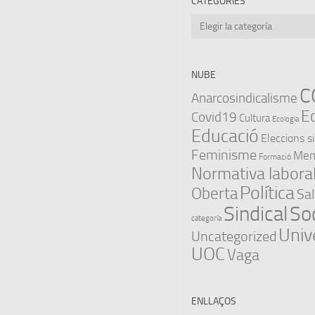
CATEGORIES
Categories
NUBE
C
Anarcosindicalisme
E
Covid19
Cultura
Ecologia
Educació
Eleccions s
Feminisme
Memò
Formació
Normativa labora
Política
Oberta
Sal
Sindical
Soc
categoría
Univ
Uncategorized
UOC
Vaga
ENLLAÇOS