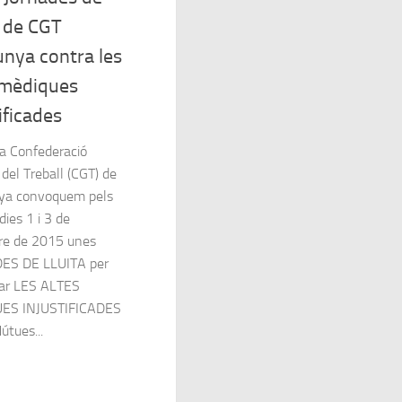
a de CGT
unya contra les
 mèdiques
ificades
la Confederació
del Treball (CGT) de
ya convoquem pels
dies 1 i 3 de
e de 2015 unes
ES DE LLUITA per
ar LES ALTES
ES INJUSTIFICADES
útues...