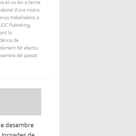
e es va dur a terme
i laboral d’una nostra
nya treballadora, a
UOC Publishing,
ant la
dència de
adament fet efectiu
desembre del passat
 de desembre
 Jornades de