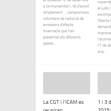
novembr
a la»Humanitat», té d’acord
el judic
simplement … compromisos
excompa
voluntaris de reducció de
Oberta 
emissions d’efecte
demand
hivernacle que han
improce
presentat els diferents
l’acomi
països....
l’1 de 
any...
La CGT i l’ICAM es
1 i 3
reuniran
2015: