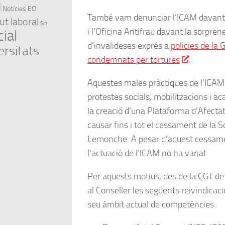
l
Notícies EO
També vam denunciar l’ICAM davant l
ut laboral
Sin
i l’Oficina Antifrau davant la sorpre
ial
d’invalideses exprés a
policies de la
ersitats
condemnats per tortures
.
Aquestes males pràctiques de l’ICAM 
protestes socials, mobilitzacions i a
la creació d’una Plataforma d’Afecta
causar fins i tot el cessament de la 
Lemonche. A pesar d’aquest cessam
l’actuació de l’ICAM no ha variat.
Per aquests motius, des de la CGT d
al Conseller les següents reivindicacio
seu àmbit actual de competències: