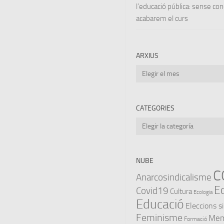
l’educació pública: sense co
acabarem el curs
ARXIUS
Arxius
CATEGORIES
Categories
NUBE
C
Anarcosindicalisme
E
Covid19
Cultura
Ecologia
Educació
Eleccions s
Feminisme
Memò
Formació