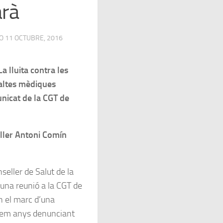
arà
DO
11 OCTUBRE, 2016
La lluita contra les
altes mèdiques
unicat de la CGT de
ller Antoni Comín
seller de Salut de la
 una reunió a la CGT de
n el marc d’una
tem anys denunciant