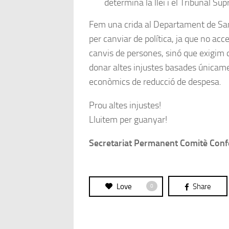
determina la llei i el Tribunal Su
Fem una crida al Departament de Sani
per canviar de política, ja que no ac
canvis de persones, sinó que exigim 
donar altes injustes basades únicame
econòmics de reducció de despesa.
Prou altes injustes!
Lluitem per guanyar!
Secretariat Permanent Comitè Conf
Love
Share
0