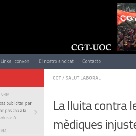
Links i conveni
El nostre sindicat
Contacte
CGT
/
SALUT LABORAL
STORIA
La lluita contra l
as publicitari per
an pas cap a la
’educació
mèdiques injuste
EVIA