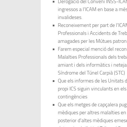
Derogació del Conveni INSS-IC
ingressos a l’ICAM en base a més
invalideses.
Reconeixement per part de l’ICAM
Professionals i Accidents de Tre
amagades per les Mútues patrona
Farem especial menció del recon
Malalties Professionals dels treb
amiant i dels informàtics i netej
Síndrome del Túnel Carpià (STC)
Que els informes de les Unitats d
propi ICS siguin vinculants en el
contingències
Que els metges de capçalera pug
mèdiques per altres malalties en
posterior d’altes mèdiques emese