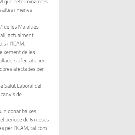
AM que determina més
 altes i menys
 de les Malalties
ball, actualment
ls i l’ICAM.
eixement de les
alladors afectats per
adores afectades per
e Salut Laboral del
s canvis de
uin donar baixes
 el període de 6 mesos
s per l’ICAM, tal com