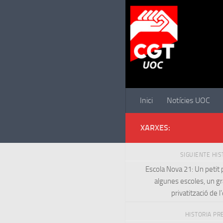
Saltar al contenido
Inici
Notícies UOC
XARXES:
SIGUIENTE HI
Escola Nova 21: Un petit p
algunes escoles, un gr
privatització de l
HISTORIA PR