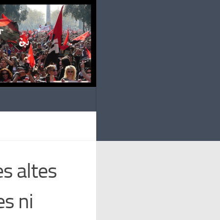
es altes
s ni