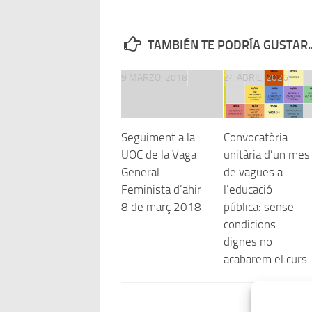
TAMBIÉN TE PODRÍA GUSTAR..
9 MARZO, 2018
24 ABRIL, 2026
Seguiment a la
Convocatòria
UOC de la Vaga
unitària d’un mes
General
de vagues a
Feminista d’ahir
l’educació
8 de març 2018
pública: sense
condicions
dignes no
acabarem el curs