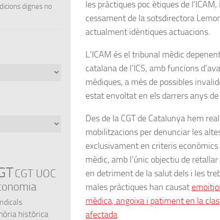
les pràctiques poc ètiques de l’ICAM, i
ndicions dignes no
cessament de la sotsdirectora Lem
actualment idèntiques actuacions.
L’ICAM és el tribunal mèdic depenent
catalana de l’ICS, amb funcions d’aval
mèdiques, a més de possibles invalide
estat envoltat en els darrers anys de
Des de la CGT de Catalunya hem reali
mobilitzacions per denunciar les alte
exclusivament en criteris econòmics 
mèdic, amb l’únic objectiu de retallar 
GT
CGT UOC
en detriment de la salut dels i les tr
conomia
males pràctiques han causat
empitjo
mèdica, angoixa i patiment en la clas
indicals
afectada
.
ria històrica