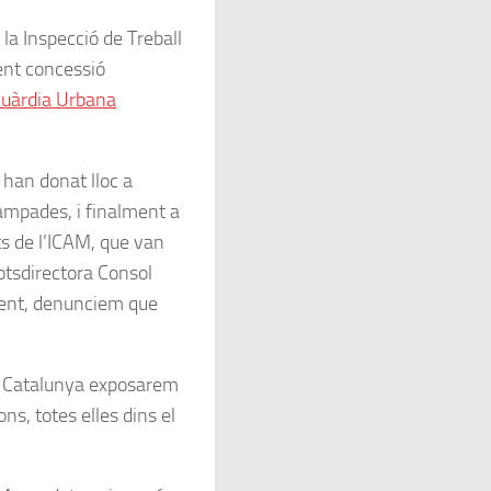
a Inspecció de Treball
nent concessió
 Guàrdia Urbana
han donat lloc a
campades, i finalment a
ts de l’ICAM, que van
Sotsdirectora Consol
ent, denunciem que
e Catalunya exposarem
ns, totes elles dins el