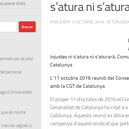
s’atura ni s’atur
ecuperar drets
PUBLICADA
11 OCTUBRE, 2016
· ACTUALIZA
injustes ni s’atura ni s’aturarà. Com
rmells per al juliol
Catalunya
el personal
L’11 octubre 2016 reunió del Conse
amb la CGT de Catalunya
ga d’Universitats
El proper 11 d’octubre de 2016 el Con
Generalitat de Catalunya ha citat a a
 que és nostre
Catalunya. Aquesta reunió es dóna e
campanya d’aquest sindicat que por
un mes de vagues a