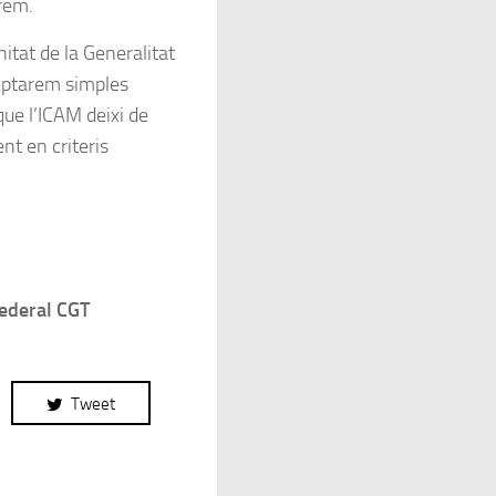
prem.
tat de la Generalitat
ceptarem simples
que l’ICAM deixi de
nt en criteris
ederal CGT
Tweet