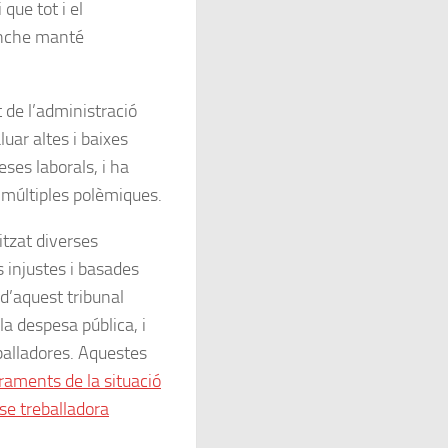
 que tot i el
onche manté
 de l’administració
uar altes i baixes
ses laborals, i ha
 múltiples polèmiques.
tzat diverses
s injustes i basades
d’aquest tribunal
la despesa pública, i
eballadores. Aquestes
raments de la situació
se treballadora