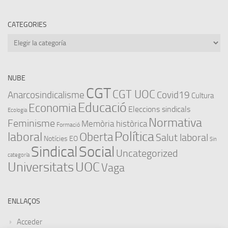
CATEGORIES
Categories
NUBE
CGT
CGT UOC
Anarcosindicalisme
Covid19
Cultura
Educació
Economia
Eleccions sindicals
Ecologia
Normativa
Feminisme
Memòria històrica
Formació
Política
laboral
Oberta
Salut laboral
Notícies EO
Sin
Sindical
Social
Uncategorized
categoría
Universitats
UOC
Vaga
ENLLAÇOS
Acceder