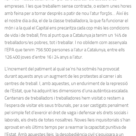
empreses. I les que treballem sense contracte, o estem unes hores
amb feina per a tornar després a patir de nou l’atur forçós… Així és
el nostre dia a dia, el de la classe treballadora, la que fa funcionar el
món i a la qual el Capital ens precaritza cada cop més les condicions
de vida i de treball, fins al punt que a Catalunya ja tenim un 14% de
treballadors/es pobres, tot i treballar. I no oblidem com assenyala
l’EPA que tenim 756.500 persones a l’atur a Catalunya, entre ells
126.400 joves d’entre 16 i 24 anys a l’atur.
L’increment del patiment al qual se’ns ha sotmés ha provocat
durant aquests anys un augment de les protestes al carrer i als
centres de treball. I, amb aquestes, un enduriment de la repressió
de l’Estat, que ha adquirit les dimensions d’una autèntica escalada.
Centenars de treballadors i treballadores hem visitat o restem a
l’espera de visitar els seus tribunals, per a ser castigats penalment
pel simple fet d’exercir el dret de vaga i defensar els drets socials i
laborals, els drets de totes nosaltres. Noves lleis inquisitorials s’han
aprovat en els últims temps per a rearmar la capacitat punitiva de
l’Estat. Amb aquestes lleis, la desobediència civil s’equipara a un