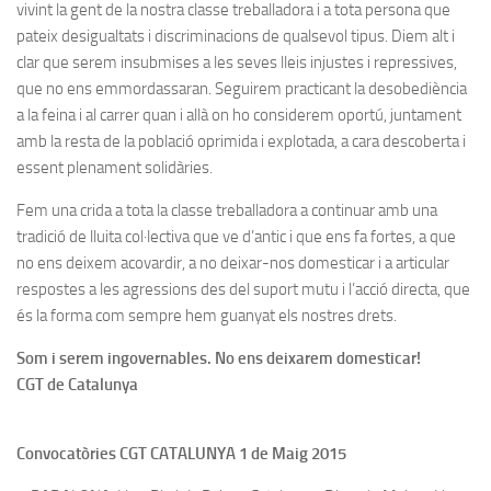
vivint la gent de la nostra classe treballadora i a tota persona que
pateix desigualtats i discriminacions de qualsevol tipus. Diem alt i
clar que serem insubmises a les seves lleis injustes i repressives,
que no ens emmordassaran. Seguirem practicant la desobediència
a la feina i al carrer quan i allà on ho considerem oportú, juntament
amb la resta de la població oprimida i explotada, a cara descoberta i
essent plenament solidàries.
Fem una crida a tota la classe treballadora a continuar amb una
tradició de lluita col·lectiva que ve d’antic i que ens fa fortes, a que
no ens deixem acovardir, a no deixar-nos domesticar i a articular
respostes a les agressions des del suport mutu i l’acció directa, que
és la forma com sempre hem guanyat els nostres drets.
Som i serem ingovernables. No ens deixarem domesticar!
CGT de Catalunya
Convocatòries CGT CATALUNYA 1 de Maig 2015