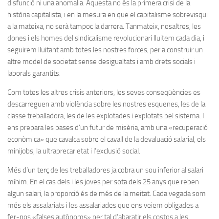
disfunció ni una anomalia. Aquesta no és la primera crisi de la
història capitalista, i en la mesura en que el capitalisme sobrevisqui
a la mateixa, no serà tampoc la darrera. Tanmateix, nosaltres, les
dones i els homes del sindicalisme revolucionari lluitem cada dia, i
seguirem lluitant amb totes les nostres forces, per a construir un
altre model de societat sense desigualtats i amb drets socials i
laborals garantits.
Com totes les altres crisis anteriors, les seves conseqüències es
descarreguen amb violència sobre les nostres esquenes, les de la
classe treballadora, les de les explotades i explotats pel sistema. I
ens prepara les bases d’un futur de misèria, amb una «recuperació
econòmica» que cavalca sobre el cavall de la devaluació salarial, els
minijobs, la ultraprecarietat i l’exclusió social.
Més d’un terç de les treballadores ja cobra un sou inferior al salari
mínim. En el cas dels i les joves per sota dels 25 anys que reben
algun salari, la proporció és de més de la meitat. Cada vegada som
més els assalariats i les assalariades que ens veiem obligades a
fer-nos «falses autònoms» per tal d’abaratir els costos a les