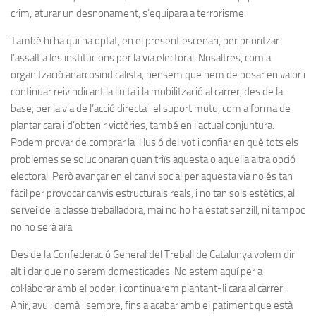
crim; aturar un desnonament, s’equipara a terrorisme.
També hi ha qui ha optat, en el present escenari, per prioritzar
l’assalt a les institucions per la via electoral. Nosaltres, com a
organització anarcosindicalista, pensem que hem de posar en valor i
continuar reivindicant la lluita i la mobilització al carrer, des de la
base, per la via de l’acció directa i el suport mutu, com a forma de
plantar cara i d’obtenir victòries, també en l’actual conjuntura.
Podem provar de comprar la il·lusió del vot i confiar en què tots els
problemes se solucionaran quan triïs aquesta o aquella altra opció
electoral. Però avançar en el canvi social per aquesta via no és tan
fàcil per provocar canvis estructurals reals, i no tan sols estètics, al
servei de la classe treballadora, mai no ho ha estat senzill, ni tampoc
no ho serà ara.
Des de la Confederació General del Treball de Catalunya volem dir
alt i clar que no serem domesticades. No estem aquí per a
col·laborar amb el poder, i continuarem plantant-li cara al carrer.
Ahir, avui, demà i sempre, fins a acabar amb el patiment que està