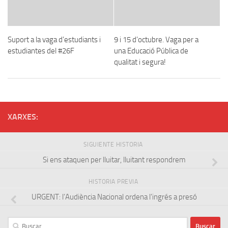
Suport a la vaga d’estudiants i
9 i 15 d’octubre. Vaga per a
estudiantes del #26F
una Educació Pública de
qualitat i segura!
XARXES:
SIGUIENTE HISTORIA
Si ens ataquen per lluitar, lluitant respondrem
HISTORIA PREVIA
URGENT: l’Audiència Nacional ordena l’ingrés a presó
Buscar: