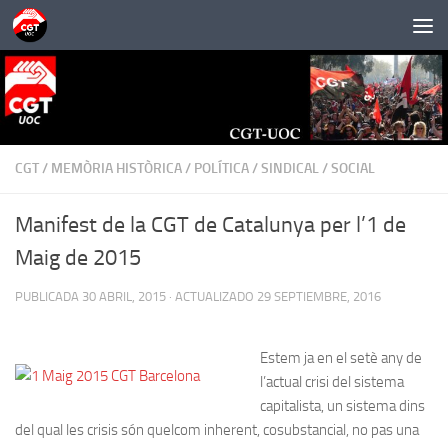
Saltar al contenido
CGT
/
MEMÒRIA HISTÒRICA
/
POLÍTICA
/
SINDICAL
/
SOCIAL
Manifest de la CGT de Catalunya per l’1 de
Maig de 2015
PUBLICADA
30 ABRIL, 2015
· ACTUALIZADO
29 SEPTIEMBRE, 2016
Estem ja en el setè any de
l’actual crisi del sistema
capitalista, un sistema dins
del qual les crisis són quelcom inherent, cosubstancial, no pas una