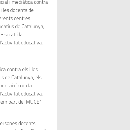
icial i mediàtica contra
 i les docents de
erents centres
catius de Catalunya,
essorat i la
l’activitat educativa.
ca contra els i les
us de Catalunya, els
orat així com la
l’activitat educativa,
rmem part del MUCE*
 persones docents