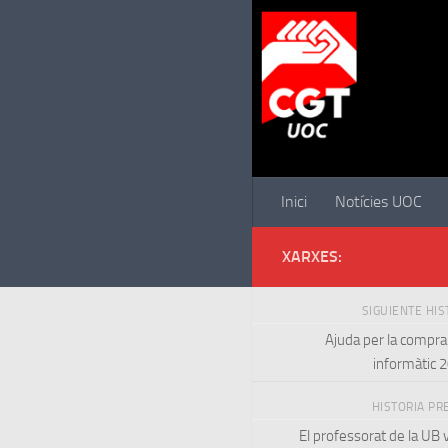
Saltar al contenido
Inici
Notícies UOC
XARXES:
SIGUIENTE HI
Ajuda per la compra
informàtic 
HISTORIA PR
El professorat de la UB v