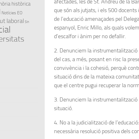
afectades, les de St. Andreu de la Bar
ria històrica
que són als jutjats, i els 500 docents 
l
Notícies EO
de l’educació amenaçades pel Delega
ut laboral
Sin
espanyol, Enric Millo, als quals vol
ial
d’escalfor i ànim per no defallir.
ersitats
2. Denunciem la instrumentalització po
del cas, a més, posant en risc la pres
convivència i la cohesió, perquè contr
situació dins de la mateixa comunitat 
que el centre pugui recuperar la norm
3. Denunciem la instrumentalització 
situació.
4. No a la judicialització de l’educaci
necessària resolució positiva dels con