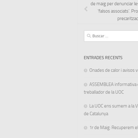
de maig per denunciar le
‘falsos associats’. Pro
precaritzac
Buscar:
ENTRADES RECENTS
Onades de calor i avisos ve
ASSEMBLEA informativa d
treballador de la UOC
La UOC ens sumem a la Va
de Catalunya
1r de Maig: Recuperem el