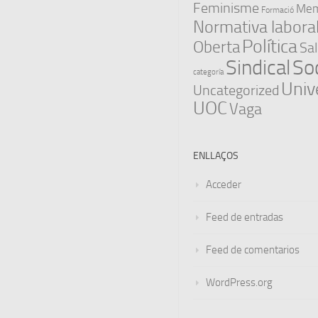
Feminisme
Memò
Formació
Normativa labora
Política
Oberta
Sal
Sindical
Soc
categoría
Univ
Uncategorized
UOC
Vaga
ENLLAÇOS
Acceder
Feed de entradas
Feed de comentarios
WordPress.org