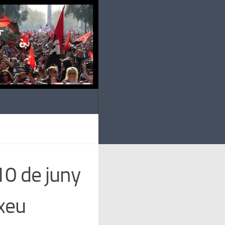
10 de juny
xeu