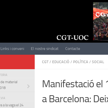
Links i conveni
El nostre sindicat
Contacte
CGT
/
EDUCACIÓ
/
POLÍTICA
/
SOCIAL
STORIA
Manifestació el 
 de material
2018
a Barcelona: Dei
EVIA
a a la vaga el 24