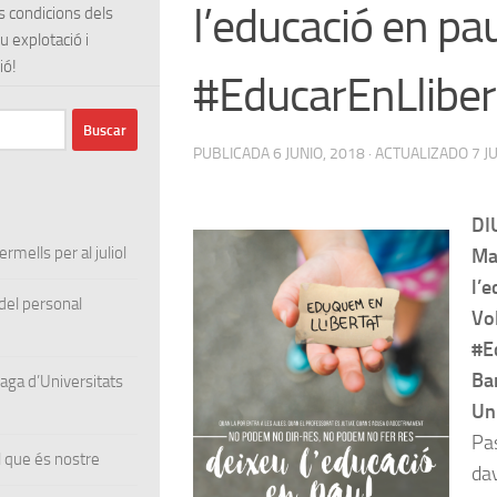
l’educació en pa
s condicions dels
u explotació i
ió!
#EducarEnLliber
PUBLICADA
6 JUNIO, 2018
· ACTUALIZADO
7 J
DI
rmells per al juliol
Ma
l’e
el personal
Vo
#E
Ba
ga d’Universitats
Un
Pa
 que és nostre
da