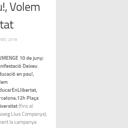
u!, Volem
tat
UNIO, 2018
UMENGE 10 de juny:
nifestació Deixeu
ducació en pau!,
lem
ducarEnLlibertat,
rcelona.12h Plaça
iversitat
(fins al
sseig Lluis Companys);
vant la campanya