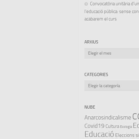
Convocatòria unitària d’
l’educació pública: sense co
acabarem el curs
ARXIUS
Arxius
CATEGORIES
Categories
NUBE
C
Anarcosindicalisme
E
Covid19
Cultura
Ecologia
Educació
Eleccions s