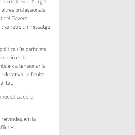
ca i de la Seu d’Urgell
i altres professionals
t del Govern
em trametre un missatge
lítica i ús partidista
ervació de la
ibueix a tensionar la
educativa i dificulta
alitat.
mediàtica de la
ó: reivindiquem la
flictes.