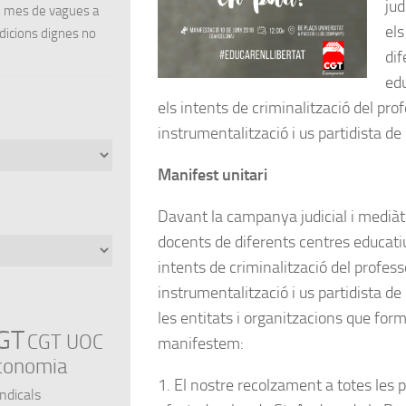
jud
un mes de vagues a
els
ndicions dignes no
dif
edu
els intents de criminalització del prof
instrumentalització i us partidista de 
Manifest unitari
Davant la campanya judicial i mediàti
docents de diferents centres educati
intents de criminalització del profess
instrumentalització i us partidista de 
les entitats i organitzacions que fo
GT
CGT UOC
manifestem:
conomia
1. El nostre recolzament a totes les
indicals