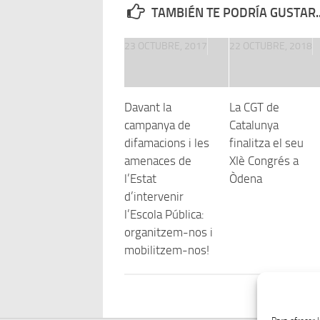
TAMBIÉN TE PODRÍA GUSTAR..
23 OCTUBRE, 2017
22 OCTUBRE, 2018
Davant la
La CGT de
campanya de
Catalunya
difamacions i les
finalitza el seu
amenaces de
XIè Congrés a
l’Estat
Òdena
d’intervenir
l’Escola Pública:
organitzem-nos i
mobilitzem-nos!