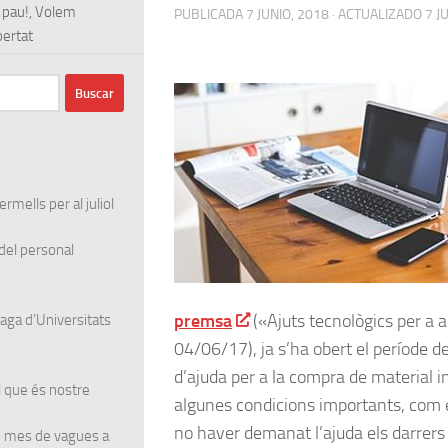
 pau!, Volem
PUBLICADA
7 JUNIO, 2018
· ACTUALIZADO
7 J
ertat
rmells per al juliol
el personal
premsa
(«Ajuts tecnològics per a 
ga d’Universitats
04/06/17), ja s’ha obert el període d
d’ajuda per a la compra de material i
 que és nostre
algunes condicions importants, com e
no haver demanat l’ajuda els darrers
un mes de vagues a