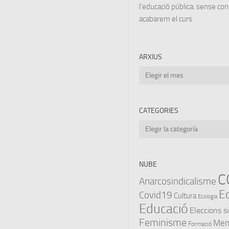
l’educació pública: sense co
acabarem el curs
ARXIUS
Arxius
CATEGORIES
Categories
NUBE
C
Anarcosindicalisme
E
Covid19
Cultura
Ecologia
Educació
Eleccions s
Feminisme
Memò
Formació