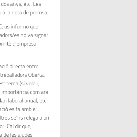
 dos anys, etc. Les
eu a la nota de premsa.
C, us informo que
adors/es no va signar
Comitè d’empresa
ació directa entre
treballadors Oberta,
t tema (si voleu,
s importància com ara
ari laboral anual, etc.
ació es fa amb el
tres se’ns relega a un
r. Cal dir que,
 de les ajudes