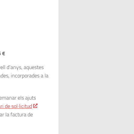
5 €
ell d’anys, aquestes
des, incorporades a la
demanar els ajuts
i de sol·licitud
r la factura de