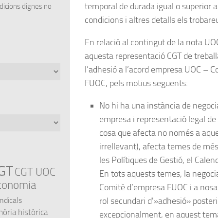
temporal de durada igual o superior a
ndicions dignes no
condicions i altres detalls els trobar
En relació al contingut de la nota UO
aquesta representació CGT de treball
l’adhesió a l’acord empresa UOC – 
FUOC, pels motius seguents:
No hi ha una instància de negoci
empresa i representació legal de 
cosa que afecta no només a aques
irrellevant), afecta temes de mé
les Polítiques de Gestió, el Calend
GT
CGT UOC
En tots aquests temes, la negoci
conomia
Comitè d’empresa FUOC i a nosal
rol secundari d'»adhesió» posterio
indicals
ria històrica
excepcionalment, en aquest tema