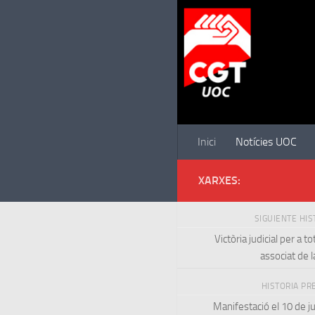
Saltar al contenido
Inici
Notícies UOC
XARXES:
SIGUIENTE HI
Victòria judicial per a t
associat de 
HISTORIA PR
Manifestació el 10 de j