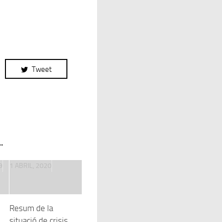
Tweet
.
9
1 ABRIL, 2020
Resum de la
situació de crisis