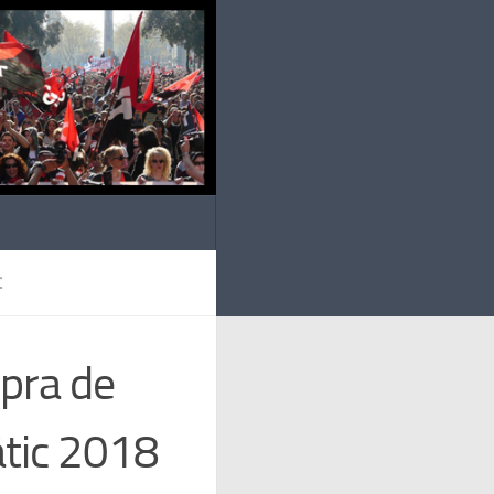
C
mpra de
àtic 2018