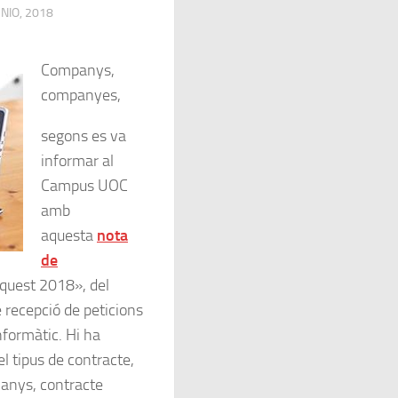
UNIO, 2018
Companys,
companyes,
segons es va
informar al
Campus UOC
amb
aquesta
nota
de
aquest 2018», del
e recepció de peticions
nformàtic. Hi ha
l tipus de contracte,
 anys, contracte