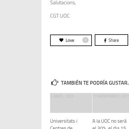
Salutacions,
CGT UOC
Love
Share
0
TAMBIÉN TE PODRÍA GUSTAR..
2 ABRIL, 2020
11 NOVIEMBRE, 201
Universitats i
A la UOC no serà
Centres de
el 30%, el dia 15