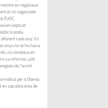
r mentre es negociava
però el rol negociador
itè FUOC.
havien explicat
lador/a podia
 diferent cada any. En
res anys no se’ns havia
 més, no constava en
ns va informar, just
aregués de l’acord
nformàtica per a Oberta
 en cap altra àrea de