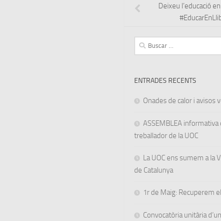
Deixeu l’educació en
#EducarEnLlib
Buscar:
ENTRADES RECENTS
Onades de calor i avisos ve
ASSEMBLEA informativa d
treballador de la UOC
La UOC ens sumem a la Va
de Catalunya
1r de Maig: Recuperem el
Convocatòria unitària d’