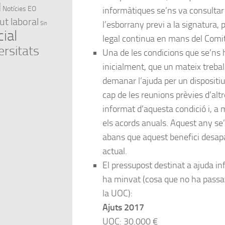
l
Notícies EO
informàtiques se’ns va consulta
ut laboral
l’esborrany previ a la signatura, 
Sin
ial
legal continua en mans del Com
ersitats
Una de les condicions que se’ns 
inicialment, que un mateix trebal
demanar l’ajuda per un dispositiu
cap de les reunions prèvies d’alt
informat d’aquesta condició i, a
els acords anuals. Aquest any se’
abans que aquest benefici desap
actual.
El pressupost destinat a ajuda i
ha minvat (cosa que no ha passat
la UOC):
Ajuts 2017
UOC: 30.000 €