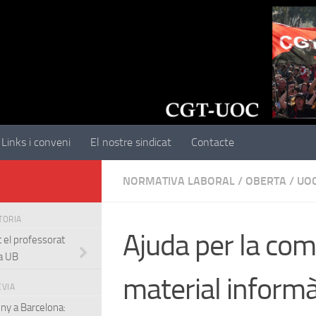
Links i conveni
El nostre sindicat
Contacte
NORMATIVA LABORAL
/
OBERTA
/
UO
STORIA
Ajuda per la co
ot el professorat
la UB
material inform
EVIA
uny a Barcelona: