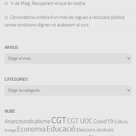
1r de Maig: Recuperem el que és nostre
Convocatòria unitària d’un mes de vagues a l’educació pública:
sense condicions dignes no acabarem el curs
ARXIUS
Arxius
CATEGORIES
Categories
NUBE
CGT
CGT UOC
Anarcosindicalisme
Covid19
Cultura
Educació
Economia
Eleccions sindicals
Ecologia