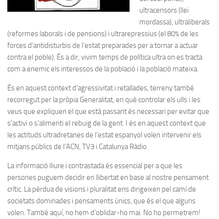
ultracensors (llei
mordassa), ultraliberals
(reformes laborals i de pensions) i ultrarepressius (el 80% de les
forces d’antidisturbis de l’estat preparades per a tornar a actuar
contra el poble). És a dir, vivim temps de política ultra on es tracta
com a enemic els interessos de la població i la població mateixa.
És en aquest context d’agressivitat i retallades, terreny també
recorregut per la pròpia Generalitat, en què controlar els ulls i les
veus que expliquen el que està passant és necessari per evitar que
s’activi o s’alimenti el rebuig de la gent. I és en aquest context que
les actituds ultradretanes de l’estat espanyol volen intervenir els
mitjans públics de l’ACN, TV3 i Catalunya Ràdio.
La informació lliure i contrastada és essencial per a que les
persones puguem decidir en llibertat en base al nostre pensament
crític. La pèrdua de visions i pluralitat ens dirigeixen pel camí de
societats dominades i pensaments únics, que és el que alguns
volen. També aquí, no hem d’oblidar-ho mai. No ho permetrem!