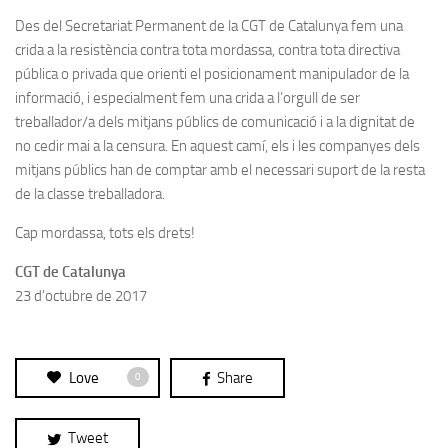
Des del Secretariat Permanent de la CGT de Catalunya fem una
crida a la resistència contra tota mordassa, contra tota directiva
pública o privada que orienti el posicionament manipulador de la
informació, i especialment fem una crida a l’orgull de ser
treballador/a dels mitjans públics de comunicació i a la dignitat de
no cedir mai a la censura. En aquest camí, els i les companyes dels
mitjans públics han de comptar amb el necessari suport de la resta
de la classe treballadora.
Cap mordassa, tots els drets!
CGT de Catalunya
23 d’octubre de 2017
Love
Share
0
Tweet