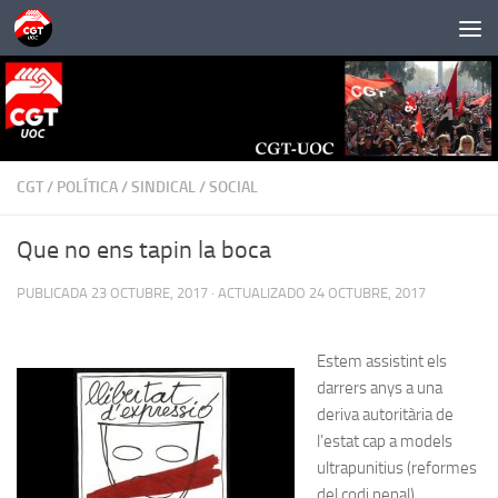
Saltar al contenido
CGT
/
POLÍTICA
/
SINDICAL
/
SOCIAL
Que no ens tapin la boca
PUBLICADA
23 OCTUBRE, 2017
· ACTUALIZADO
24 OCTUBRE, 2017
Estem assistint els
darrers anys a una
deriva autoritària de
l’estat cap a models
ultrapunitius (reformes
del codi penal),