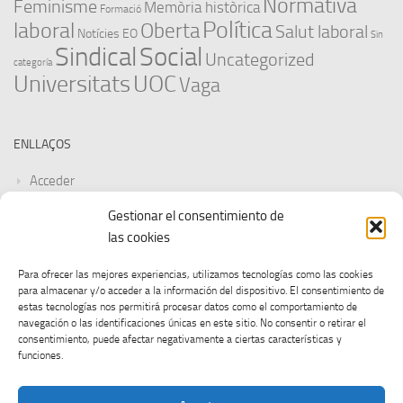
Normativa
Feminisme
Memòria històrica
Formació
Política
laboral
Oberta
Salut laboral
Notícies EO
Sin
Sindical
Social
Uncategorized
categoría
Universitats
UOC
Vaga
ENLLAÇOS
Acceder
Gestionar el consentimiento de
Feed de entradas
las cookies
Feed de comentarios
Para ofrecer las mejores experiencias, utilizamos tecnologías como las cookies
para almacenar y/o acceder a la información del dispositivo. El consentimiento de
WordPress.org
estas tecnologías nos permitirá procesar datos como el comportamiento de
navegación o las identificaciones únicas en este sitio. No consentir o retirar el
consentimiento, puede afectar negativamente a ciertas características y
funciones.