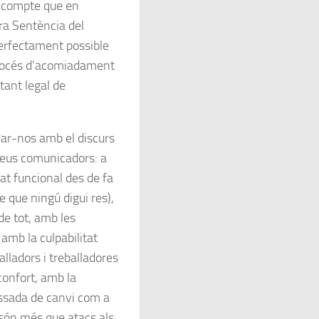
n compte que en
ra Sentència del
perfectament possible
l procés d’acomiadament
tant legal de
r-nos amb el discurs
 seus comunicadors: a
t funcional des de fa
 que ningú digui res),
e tot, amb les
amb la culpabilitat
lladors i treballadores
confort
, amb la
ressada de
canvi
com a
 són més que atacs als