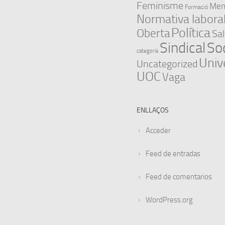
Feminisme
Memò
Formació
Normativa labora
Política
Oberta
Sal
Sindical
Soc
categoría
Univ
Uncategorized
UOC
Vaga
ENLLAÇOS
Acceder
Feed de entradas
Feed de comentarios
WordPress.org