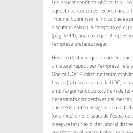
I en aquest sentit, també cal tenir e
aquesta sentència és recorda una alt
Tribunal Suprem on s’indica que és 
discutir el salari i la categoria en e
(pàg. 4/11), una cosa que el represen
l’empresa pretenia negar.
Hem de destacar que no podem queda
unilateral repetit per l’empresa i els
Oberta UOC Publishing tenim mobilita
temps (tal com ocorre a la UOC, sense
amb l’argument que tots hem de fer d
necessitats competitives del mercat, 
que se’ns pretén assignar com a treba
(una més) en el discurs de l’
espai de 
inseguretat i flexibilitat laboral disf
constant en el nostre treball, que no