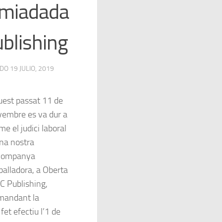
omiadada
blishing
ADO
19 JULIO, 2019
est passat 11 de
embre es va dur a
me el judici laboral
na nostra
companya
balladora, a Oberta
 Publishing,
mandant la
fet efectiu l’1 de