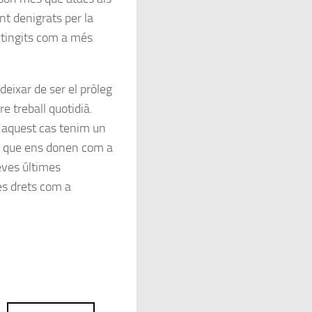
nt denigrats per la
tingits com a més
deixar de ser el pròleg
e treball quotidià.
en aquest cas tenim un
el que ens donen com a
seves últimes
es drets com a