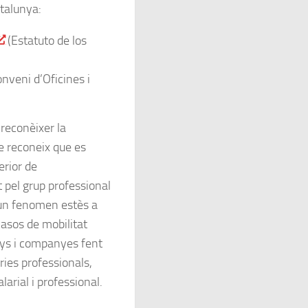
talunya:
(Estatuto de los
nveni d’Oficines i
 reconèixer la
ue reconeix que es
erior de
t pel grup professional
 un fenomen estès a
casos de mobilitat
ys i companyes fent
ries professionals,
arial i professional.