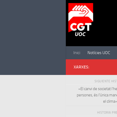
Saltar al contenido
Inici
Notícies UOC
XARXES:
SIGUIENTE HI
«El canvi de societat l’h
persones, és l’única man
el clima
HISTORIA PR