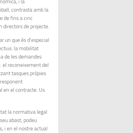
òmica, i la
reball, contrasta amb la
 de fins a cinc
om
directors de projecte
.
ar un que és d’especial
ectius: la
mobilitat
’una de les demandes
: el reconeixement del
itzant tasques pròpies
orresponent
l en el contracte. Us
tat la normativa legal
l seu abast, podeu
s, i en el nostre actual