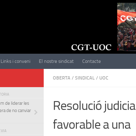
Links i conveni
El nostre sindicat
Contacte
OBERTA
/
SINDICAL
/
UOC
STORIA
Resolució judicia
em de liderar les
era de no canviar
»
favorable a una
EVIA