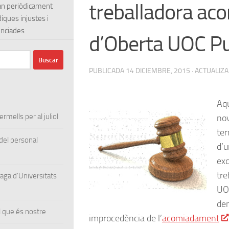
treballadora ac
ran periòdicament
diques injustes i
lenciades
d’Oberta UOC Pu
PUBLICADA
14 DICIEMBRE, 2015
· ACTUALIZ
Aqu
rmells per al juliol
nov
ter
el personal
d’u
ex
tre
ga d’Universitats
UOC
de
 que és nostre
improcedència de l’
acomiadament