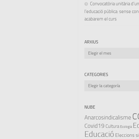
Convocatòria unitària d’
l’educació pública: sense co
acabarem el curs
ARXIUS
Arxius
CATEGORIES
Categories
NUBE
C
Anarcosindicalisme
E
Covid19
Cultura
Ecologia
Educació
Eleccions s