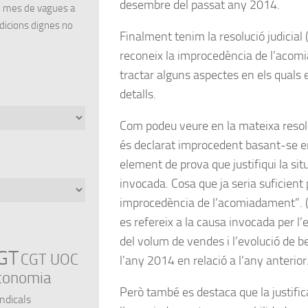
desembre del passat any 2014.
un mes de vagues a
ndicions dignes no
Finalment tenim la
resolució judicial
(
reconeix la
improcedència de l’acom
tractar alguns aspectes en els qual
detalls.
Com podeu veure en la mateixa reso
és declarat improcedent basant-se e
element de prova que justifiqui la si
invocada. Cosa que ja seria suficient 
improcedència de l’acomiadament
”.
es refereix a la causa invocada per l’
del volum de vendes i l’evolució de be
GT
CGT UOC
l’any 2014 en relació a l’any anterior
conomia
Però també es destaca que la justifi
indicals