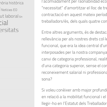
l’acomiadament per raonabilidad econ
ria històrica
“
necessitat
” d’amortitzar el lloc de t
l
Notícies EO
contractació en aquest mateix període
ut laboral
Sin
treballadors/és, dels quals quatre c
ial
ersitats
Entre altres arguments, és de destac
rellevància per als nostres drets col·l
funcional
, que era la idea central d
interposades per la nostra companya
canvi de categoria professional, real
d’una categoria superior, sense el c
reconeixement salarial ni professiona
sona?
Si voleu conèixer amb major profundi
en relació a la mobilitat funcional i e
llegir-ho en l’Estatut dels Treballador