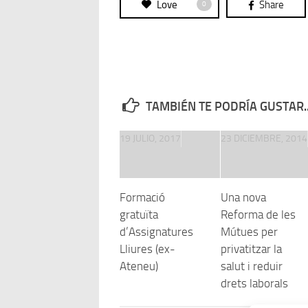
Love
Share
0
TAMBIÉN TE PODRÍA GUSTAR..
19 JULIO, 2017
23 DICIEMBRE, 2014
Formació
Una nova
gratuïta
Reforma de les
d’Assignatures
Mútues per
Lliures (ex-
privatitzar la
Ateneu)
salut i reduir
drets laborals