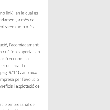
no link), en la qual es
iadament
, a més de
s entrarem amb més
lució, l’acomiadament
n què “
no s’aporta cap
tuació econòmica
per declarar la
 (pàg. 9/11) Amb això
empresa per l’evolució
neficis i explotació de
.
cació empresarial de