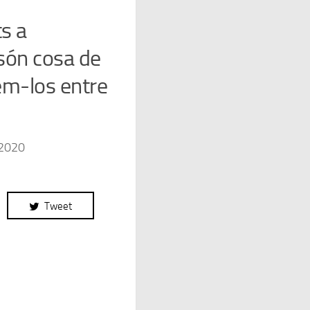
ts a
t són cosa de
em-los entre
 2020
Tweet
.