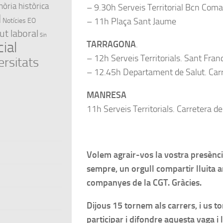
ria històrica
– 9.30h Serveis Territorial Bcn Com
l
– 11h Plaça Sant Jaume
Notícies EO
ut laboral
Sin
TARRAGONA
.
ial
– 12h Serveis Territorials. Sant Fran
ersitats
– 12.45h Departament de Salut. Carr
MANRESA
11h Serveis Territorials. Carretera d
Volem agrair-vos la vostra presènci
sempre, un orgull compartir lluita 
companyes de la CGT. Gràcies.
Dijous 15 tornem als carrers, i us t
participar i difondre aquesta vaga i 