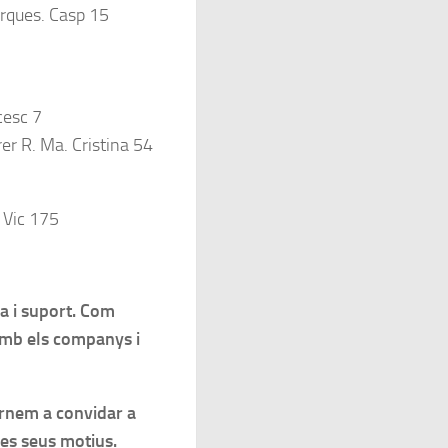
arques. Casp 15
cesc 7
er R. Ma. Cristina 54
e Vic 175
a i suport. Com
amb els companys i
ornem a convidar a
les seus motius.