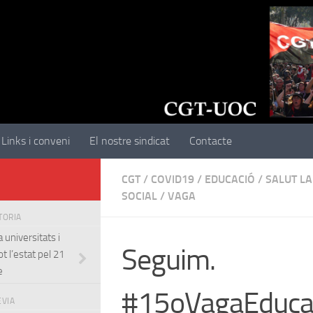
Links i conveni
El nostre sindicat
Contacte
CGT
/
COVID19
/
EDUCACIÓ
/
SALUT L
SOCIAL
/
VAGA
STORIA
 universitats i
Seguim.
t l’estat pel 21
e
#15oVagaEduca
EVIA