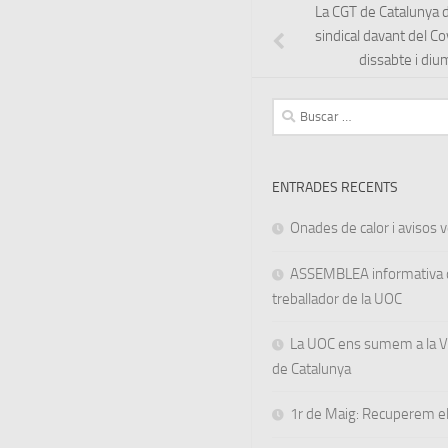
La CGT de Catalunya de
sindical davant del C
dissabte i di
Buscar:
ENTRADES RECENTS
Onades de calor i avisos ve
ASSEMBLEA informativa d
treballador de la UOC
La UOC ens sumem a la Va
de Catalunya
1r de Maig: Recuperem el