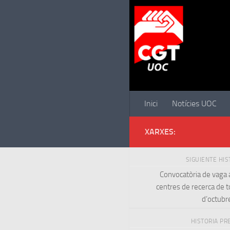
Saltar al contenido
Inici
Notícies UOC
XARXES:
SIGUIENTE HI
Convocatòria de vaga a
centres de recerca de to
d’octubr
HISTORIA PR