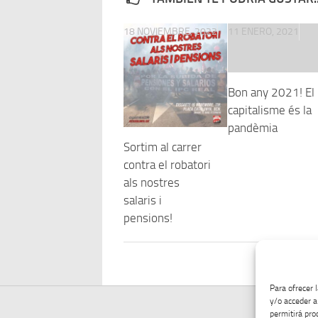
18 NOVIEMBRE, 2022
11 ENERO, 2021
Bon any 2021! El
capitalisme és la
pandèmia
Sortim al carrer
contra el robatori
als nostres
salaris i
pensions!
Para ofrecer 
y/o acceder a
permitirá pro