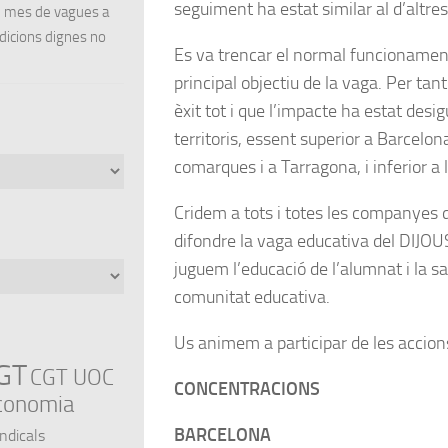
seguiment ha estat similar al d’altre
un mes de vagues a
ndicions dignes no
Es va trencar el normal funcionament
principal objectiu de la vaga. Per tan
èxit tot i que l’impacte ha estat desi
territoris, essent superior a Barcelo
comarques i a Tarragona, i inferior a le
Cridem a tots i totes les companyes de
difondre la vaga educativa del DIJOU
juguem l’educació de l’alumnat i la sa
comunitat educativa.
Us animem a participar de les accion
GT
CGT UOC
CONCENTRACIONS
conomia
BARCELONA
indicals