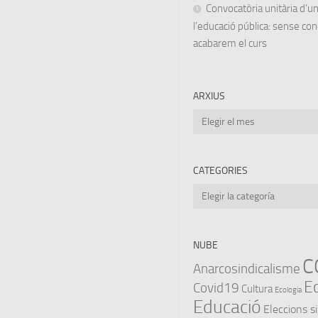
Convocatòria unitària d’
l’educació pública: sense co
acabarem el curs
ARXIUS
Arxius
CATEGORIES
Categories
NUBE
C
Anarcosindicalisme
E
Covid19
Cultura
Ecologia
Educació
Eleccions s