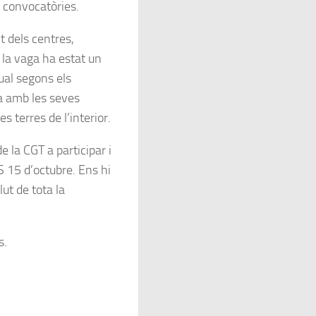
s convocatòries.
 dels centres,
t la vaga ha estat un
gual segons els
na amb les seves
s terres de l’interior.
 la CGT a participar i
S 15 d’octubre. Ens hi
lut de tota la
s.