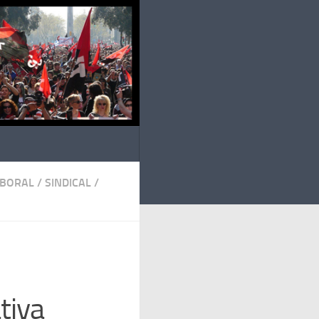
ABORAL
/
SINDICAL
/
tiva