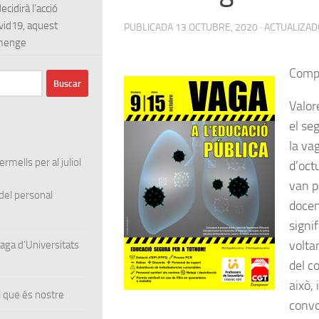
cidirà l’acció
ovid19, aquest
PUBLICADA
13 OCTUBRE, 2020
· ACTUALIZA
umenge
Comp
Valor
el se
la va
rmells per al juliol
d’oct
van p
el personal
docen
signi
volta
ga d’Universitats
del co
això, 
 que és nostre
convo