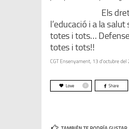
Els dre
l’educació i a la salu
totes i tots… Defens
totes i tots!!
CGT Ensenyament, 13 d’octubre del
Love
Share
0
TAMBIÉN TE PODRÍA GUSTAR..