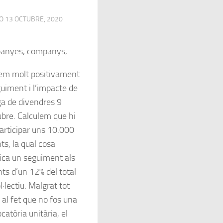
DO
13 OCTUBRE, 2020
anyes, companys,
em molt positivament
guiment i l’impacte de
ga de divendres 9
ubre. Calculem que hi
articipar uns 10.000
ts, la qual cosa
fica un seguiment als
nts d’un 12% del total
l·lectiu. Malgrat tot
i al fet que no fos una
catòria unitària, el