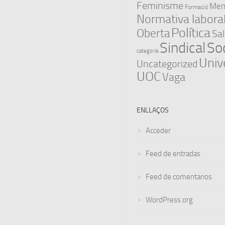
Feminisme
Memò
Formació
Normativa labora
Política
Oberta
Sal
Sindical
Soc
categoría
Univ
Uncategorized
UOC
Vaga
ENLLAÇOS
Acceder
Feed de entradas
Feed de comentarios
WordPress.org