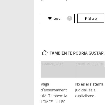
Love
Share
0
TAMBIÉN TE PODRÍA GUSTAR..
8 MARZO, 2017
7 NOVIEMBRE, 2018
Vaga
No és el sistema
d’ensenyament
judicial, és el
9M: Tombem la
capitalisme
LOMCE i la LEC