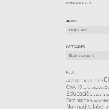
acabarem el curs
ARXIUS
Arxius
CATEGORIES
Categories
NUBE
C
Anarcosindicalisme
E
Covid19
Cultura
Ecologia
Educació
Eleccions s
Feminisme
Memò
Formació
Normativa labora