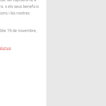
ra: o els seus beneficis
ions i les nostres
sabte 19 de novembre,
talunya