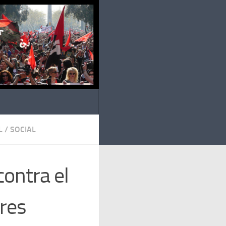
L
/
SOCIAL
contra el
tres