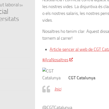
ut laboral
les nostres vides. La disjuntiva és cla
Sin
ial
o els nostres salaris, les nostres pens
ersitats
vides.
Nosaltres ho tenim clar: Aquest dis
tornem al carrer!
Article sencer al web de CGT Ca
#AraNosaltres
CGT Catalunya
Inici
@CGTCatalunya