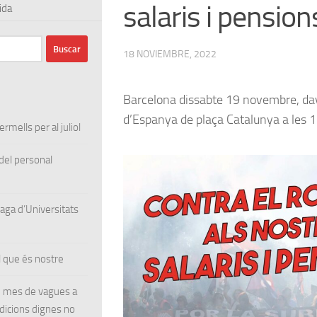
salaris i pension
ida
18 NOVIEMBRE, 2022
Barcelona dissabte 19 novembre, da
d’Espanya de plaça Catalunya a les 
rmells per al juliol
el personal
ga d’Universitats
 que és nostre
un mes de vagues a
ndicions dignes no