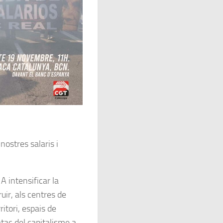
 nostres salaris i
A intensificar la
uir, als centres de
rritori, espais de
atac del capitalisme a