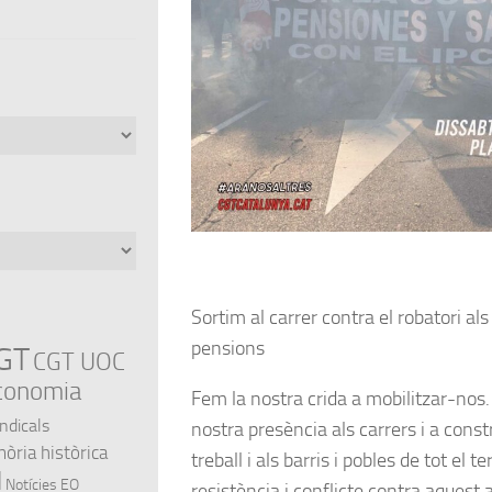
Sortim al carrer contra el robatori als
pensions
GT
CGT UOC
conomia
Fem la nostra crida a mobilitzar-nos. 
indicals
nostra presència als carrers i a constr
ria històrica
treball i als barris i pobles de tot el te
l
Notícies EO
resistència i conflicte contra aquest 