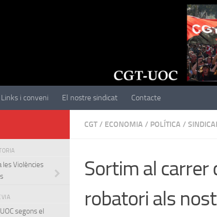
Links i conveni
El nostre sindicat
Contacte
CGT
/
ECONOMIA
/
POLÍTICA
/
SINDICA
STORIA
Sortim al carrer 
a les Violències
es
robatori als nos
EVIA
al UOC segons el