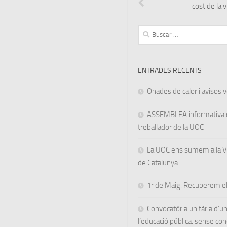
cost de la v
Buscar:
ENTRADES RECENTS
Onades de calor i avisos ve
ASSEMBLEA informativa d
treballador de la UOC
La UOC ens sumem a la Va
de Catalunya
1r de Maig: Recuperem el
Convocatòria unitària d’
l’educació pública: sense co