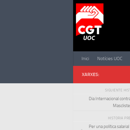
Saltar al contenido
Inici
Notícies UOC
XARXES:
SIGUIENTE HI
Dia Internacional contr
Masclist
HISTORIA PR
Per una política salari