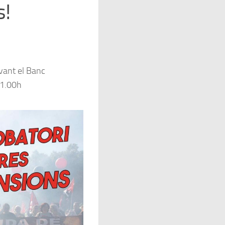
s!
vant el Banc
11.00h