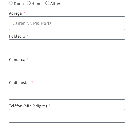
Dona
Home
Altres
Adreça
Població
Comarca
Codi postal
Telèfon (Min 9 digits)