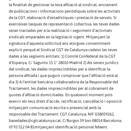
la finalitat de gestionar la teva afiliació al sindicat, enviament
de publicacions i informacions periòdiques sobre les activitats
de la CGT, elaboració d’estadístiques i prestació de serveis. Si
exerceixes tasques de representació col·lectiva, les teves dades
seran tractades per a la realització i seguiment d’activitats
sindicals emparades en la legislació vigent. Mitjançant la
signatura d’aquesta sol·licitud ens atorgues consentiment
explícit perquè el Sindicat CGT de Catalunya cedeixi les teves
dades a les següents entitats: 1) Comitè Confederal de la CGT
d’Espanya, C/ Sagunto 15 1º 28010 Madrid 2) Als seveis jurídics
del sindicat, les dades imprescindibles per a identificar la
persona afiliada i que puguin comprovar que l’afiliació està al
dia 3) A l’entitat bancària col·laboradora de la Responsable del
Tractament, les dades imprescindibles per al cobrament de
quotes d’afiliació domiciliades. En qualsevol moment pots
exercir els teus drets d’accés, rectificació, cancel·lació i oposició
mitjançant comunicació escrita o presencial amb la
responsable del Tractament: CGT Catalunya, NIF G58059262,
basedades@
cgtcatalunya.cat, C/Burgos 59 bxs-08014 Barcelona,
tlf 93 512 04 81mitjançant identificació personal fefaent.