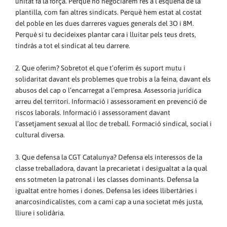
unitat fa la força. Perquè no negociarem res a l’esquena de la
plantilla, com fan altres sindicats. Perquè hem estat al costat
del poble en les dues darreres vagues generals del 3O i 8M.
Perquè si tu decideixes plantar cara i lluitar pels teus drets,
tindràs a tot el sindicat al teu darrere.
2. Que oferim? Sobretot el que t’oferim és suport mutu i
solidaritat davant els problemes que trobis a la feina, davant els
abusos del cap o l’encarregat a l’empresa. Assessoria jurídica
arreu del territori. Informació i assessorament en prevenció de
riscos laborals. Informació i assessorament davant
l’assetjament sexual al lloc de treball. Formació sindical, social i
cultural diversa.
3. Que defensa la CGT Catalunya? Defensa els interessos de la
classe treballadora, davant la precarietat i desigualtat a la qual
ens sotmeten la patronal i les classes dominants. Defensa la
igualtat entre homes i dones. Defensa les idees llibertàries i
anarcosindicalistes, com a camí cap a una societat més justa,
lliure i solidària.