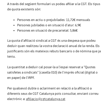
A través del següent formulari us podeu afiliar a la CGT. Els tipus
de quota existents són:
Persones en actiu o prejubilades: 11,72€ mensuals
Persones jubilades o en situació d’atur: 6,9€
Persones en situació de precarietat: 5,86€
La quota d’afiliació sindical a CGT és una despesa que podeu
deduir quan realitzeu la vostra declaració anual de la renda. Els
justificants són els mateixos rebuts bancaris o de nòmina que ja
teniu.
La quantitat a deduir cal posar-la a l’espai reservat a “Quotes
satisfetes a sindicats” [casella 010] de l’imprès oficial (digital o
en paper) de l’IRPF.
Per qualsevol dubte o aclariment en relació a la afiliació a
diferents seus de CGT Catalunya pots consultar, enviant correu
electrònic a:
afiliacio@
cgtcatalunya.cat