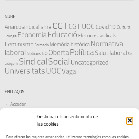
NUBE
CGT
CGT UOC
Anarcosindicalisme
Covid19
Cultura
Educació
Economia
Eleccions sindicals
Ecologia
Normativa
Feminisme
Memòria històrica
Formació
Política
laboral
Oberta
Salut laboral
Notícies EO
Sin
Sindical
Social
Uncategorized
categoría
Universitats
UOC
Vaga
ENLLAÇOS
Acceder
Gestionar el consentimiento de
Feed de entradas
las cookies
Feed de comentarios
Para ofrecer las mejores experiencias, utilizamos tecnologías como las cookies