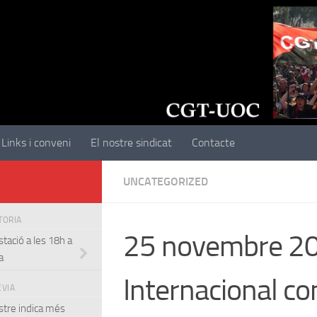
Links i conveni
El nostre sindicat
Contacte
UNCATEGORIZED
STORIA
25 novembre 20
stació a les 18h a
a
Internacional co
EVIA
stre indica més