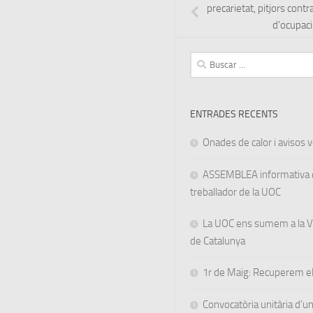
precarietat, pitjors contr
d’ocupaci
Buscar:
ENTRADES RECENTS
Onades de calor i avisos ve
ASSEMBLEA informativa d
treballador de la UOC
La UOC ens sumem a la Va
de Catalunya
1r de Maig: Recuperem el
Convocatòria unitària d’