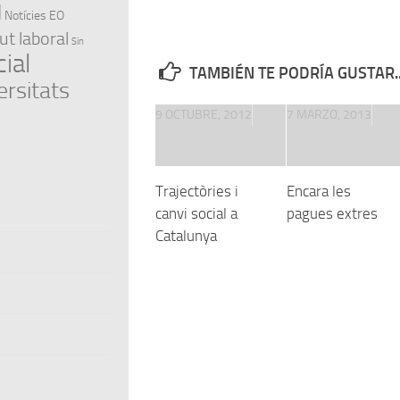
l
Notícies EO
ut laboral
Sin
ial
TAMBIÉN TE PODRÍA GUSTAR..
ersitats
9 OCTUBRE, 2012
7 MARZO, 2013
Trajectòries i
Encara les
canvi social a
pagues extres
Catalunya