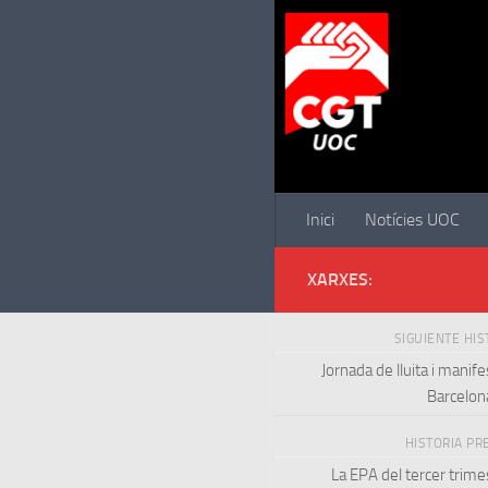
Saltar al contenido
Inici
Notícies UOC
XARXES:
SIGUIENTE HI
Jornada de lluita i manife
Barcelon
HISTORIA PR
La EPA del tercer trime