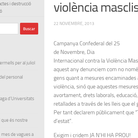
violència mascli
actes i destrucció
ó
22 NOVIEMBRE, 2013
Campanya Confederal del 25
de Novembre, Dia
Internacional contra la Violència Masc
rmells per al juliol
aquest any denunciem com no nomé
el personal
gens quant a mesures encaminades a 
violència, sinó que aquestes mesures
avortament, drets laborals, educació, 
ga d’Universitats
retallades a través de les lleis que e
Per tant declarem públicament que “T
 que és nostre
d’estat”.
un mes de vagues a
Exigim i cridem JA N’HI HA PROU!