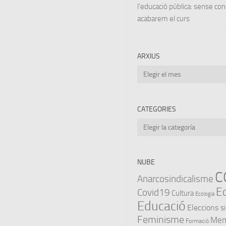
l’educació pública: sense co
acabarem el curs
ARXIUS
Arxius
CATEGORIES
Categories
NUBE
C
Anarcosindicalisme
E
Covid19
Cultura
Ecologia
Educació
Eleccions s
Feminisme
Memò
Formació