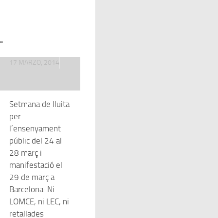
.
17 MARZO, 2014
Setmana de lluita
per
l’ensenyament
públic del 24 al
28 març i
manifestació el
29 de març a
Barcelona: Ni
LOMCE, ni LEC, ni
retallades