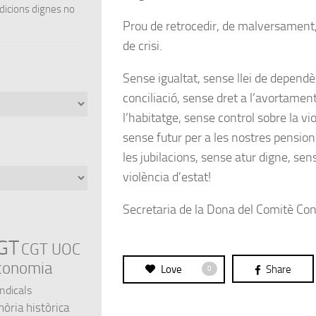
ndicions dignes no
Prou de retrocedir, de malversament,
de crisi.
Sense igualtat, sense llei de depend
conciliació, sense dret a l’avortament
l’habitatge, sense control sobre la vi
sense futur per a les nostres pension
les jubilacions, sense atur digne, sens
violència d’estat!
Secretaria de la Dona del Comitè Co
GT
CGT UOC
conomia
Love
Share
0
indicals
ria històrica