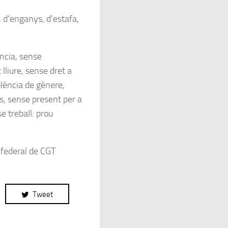
 d’enganys, d’estafa,
ència, sense
 lliure, sense dret a
olència de gènere,
s, sense present per a
e treball: prou
nfederal de CGT
Tweet