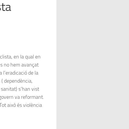
sta
lista, en la qual en
s no hem avançat
l’eradicació de la
 ( dependència,
sanitat) s’han vist
l govern va reformant.
ot això és violència