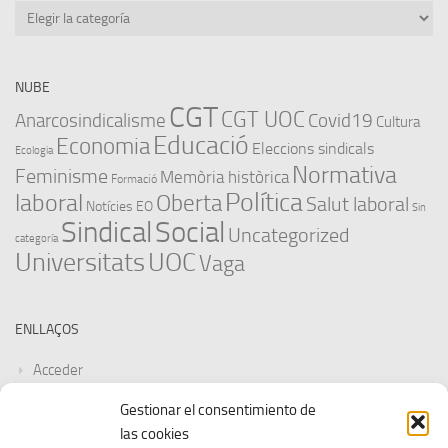
Categories
NUBE
CGT
CGT UOC
Anarcosindicalisme
Covid19
Cultura
Educació
Economia
Eleccions sindicals
Ecologia
Normativa
Feminisme
Memòria històrica
Formació
Política
laboral
Oberta
Salut laboral
Notícies EO
Sin
Sindical
Social
Uncategorized
categoría
Universitats
UOC
Vaga
ENLLAÇOS
Acceder
Gestionar el consentimiento de
Feed de entradas
las cookies