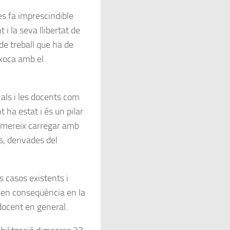
s fa imprescindible
 i la seva llibertat de
de treball que ha de
 xoca amb el
als i les docents com
t ha estat i és un pilar
o mereix carregar amb
, derivades del
 casos existents i
 en conseqüència en la
docent en general.