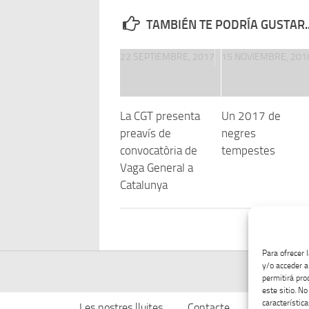
TAMBIÉN TE PODRÍA GUSTAR..
22 SEPTIEMBRE, 2017
15 NOVIEMBRE, 201
La CGT presenta
Un 2017 de
preavís de
negres
convocatòria de
tempestes
Vaga General a
Catalunya
Para ofrecer 
y/o acceder a
permitirá pro
este sitio. N
característica
Les nostres lluites
Contacte