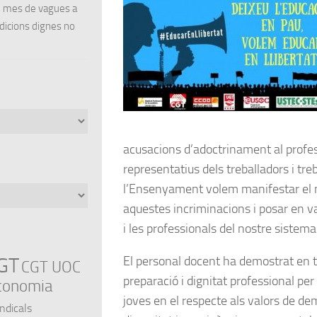
un mes de vagues a
ndicions dignes no
acusacions d’adoctrinament al profess
representatius dels treballadors i tre
l’Ensenyament volem manifestar el n
aquestes incriminacions i posar en va
i les professionals del nostre sistema
El personal docent ha demostrat en 
GT
CGT UOC
preparació i dignitat professional per 
conomia
joves en el respecte als valors de dem
indicals