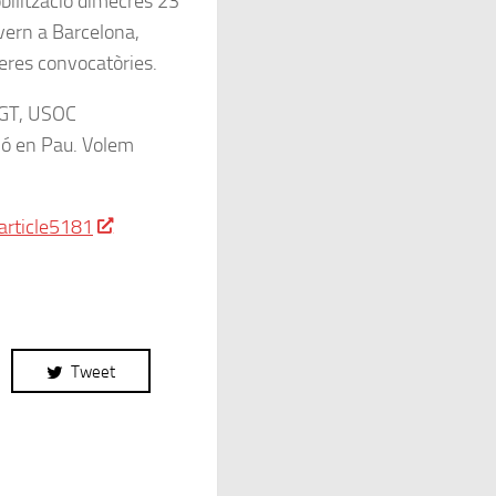
bilització dimecres 23
vern a Barcelona,
peres convocatòries.
GT, USOC
ió en Pau. Volem
article5181
Tweet