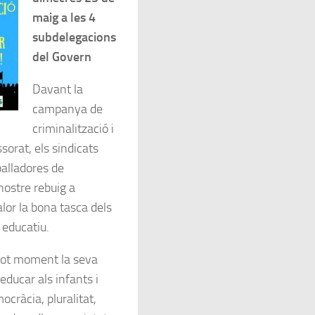
maig a les 4
subdelegacions
del Govern
Davant la
campanya de
criminalització i
orat, els sindicats
balladores de
ostre rebuig a
lor la bona tasca dels
 educatiu.
tot moment la seva
educar als infants i
ocràcia, pluralitat,