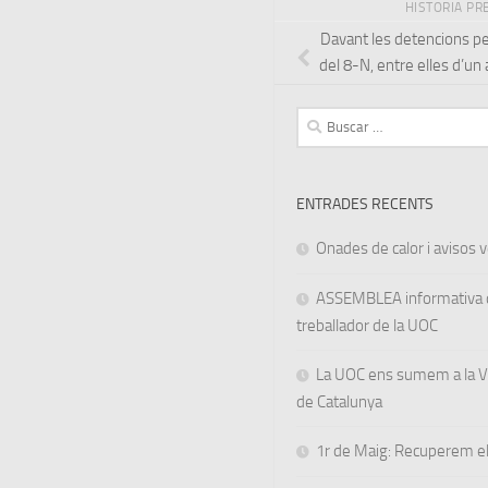
HISTORIA PR
Davant les detencions pe
del 8-N, entre elles d’un
Buscar:
ENTRADES RECENTS
Onades de calor i avisos ve
ASSEMBLEA informativa d
treballador de la UOC
La UOC ens sumem a la Va
de Catalunya
1r de Maig: Recuperem el