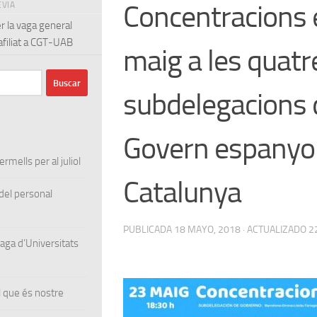
Concentracions 
EVIA
r la vaga general
 afiliat a CGT-UAB
maig a les quatr
subdelegacions 
Govern espanyol
rmells per al juliol
Catalunya
el personal
PUBLICADA
18 MAYO, 2018
· ACTUALIZADO
2
ga d’Universitats
 que és nostre