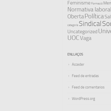
Feminisme
Memò
Formació
Normativa labora
Política
Oberta
Sal
Sindical
Soc
categoría
Univ
Uncategorized
UOC
Vaga
ENLLAÇOS
Acceder
Feed de entradas
Feed de comentarios
WordPress.org