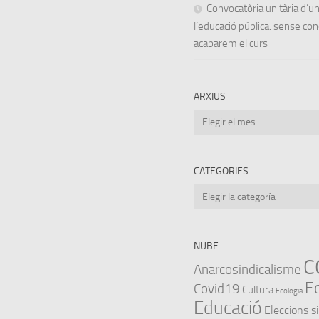
Convocatòria unitària d’
l’educació pública: sense co
acabarem el curs
ARXIUS
Arxius
CATEGORIES
Categories
NUBE
C
Anarcosindicalisme
E
Covid19
Cultura
Ecologia
Educació
Eleccions s