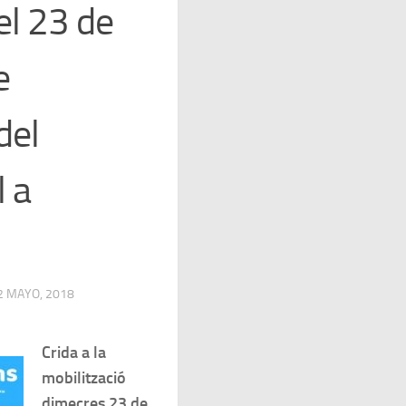
el 23 de
e
del
 a
2 MAYO, 2018
Crida a la
mobilització
dimecres 23 de