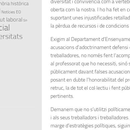
diversitat i convivència com a verteb
ria històrica
oberta com la nostra. I ho ha fet en co
l
Notícies EO
suportant unes injustificades retall
ut laboral
Sin
la pèrdua de recursos i de condicions 
ial
ersitats
Exigim al Departament d’Ensenyame
acusacions d’adoctrinament defensi e
treballadores, no només fent l’aco
al professorat que ho necessiti, sinó s
públicament davant falses acusacions 
posant en dubte l’honorabilitat del pr
retruc, la de tot el col·lectiu i fent pú
pertinents.
Demanem que no s’utilitzi políticamen
i als seus treballadors i treballadores.
marge d’estratègies polítiques, siguin