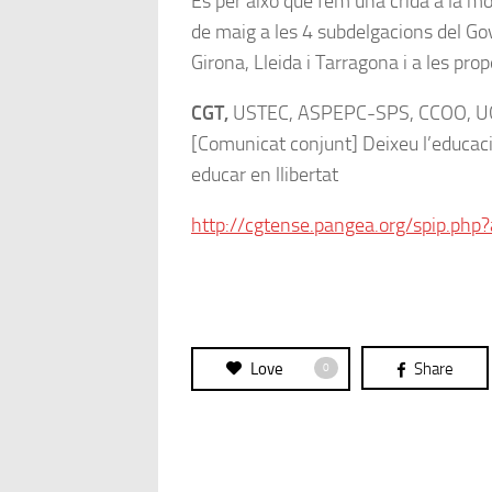
És per això que fem una crida a la mo
de maig a les 4 subdelgacions del Go
Girona, Lleida i Tarragona i a les pro
CGT,
USTEC, ASPEPC-SPS, CCOO, U
[Comunicat conjunt] Deixeu l’educac
educar en llibertat
http://cgtense.pangea.org/spip.php?
Love
Share
0