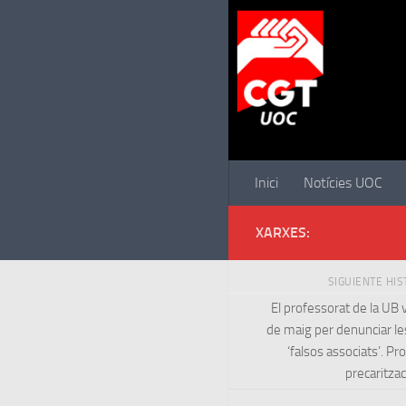
Saltar al contenido
Inici
Notícies UOC
XARXES:
SIGUIENTE HI
El professorat de la UB v
de maig per denunciar le
‘falsos associats’. Pro
precaritzac