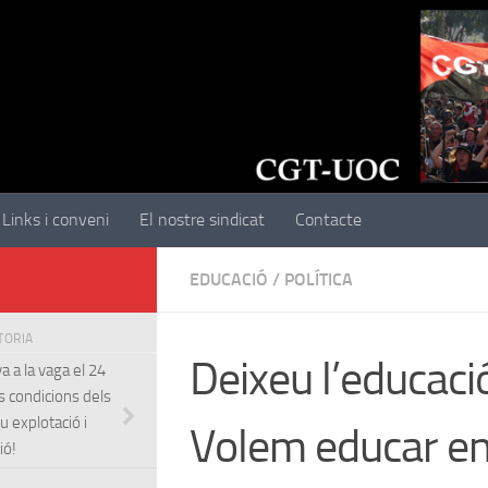
Links i conveni
El nostre sindicat
Contacte
EDUCACIÓ
/
POLÍTICA
STORIA
Deixeu l’educaci
a a la vaga el 24
s condicions dels
u explotació i
Volem educar en 
ió!