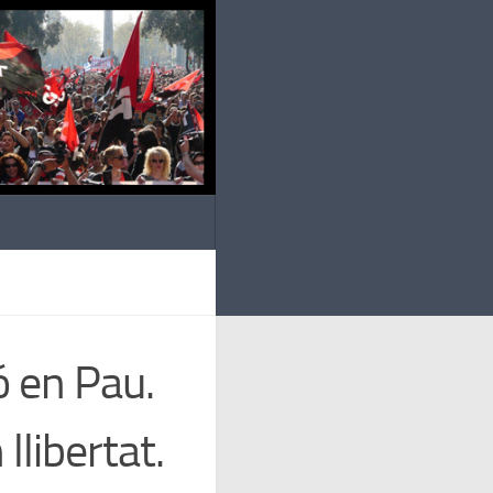
ó en Pau.
llibertat.