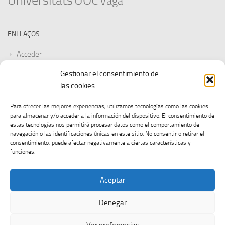
Universitats
UOC
Vaga
ENLLAÇOS
Acceder
Gestionar el consentimiento de
Feed de entradas
las cookies
Feed de comentarios
Para ofrecer las mejores experiencias, utilizamos tecnologías como las cookies
para almacenar y/o acceder a la información del dispositivo. El consentimiento de
WordPress.org
estas tecnologías nos permitirá procesar datos como el comportamiento de
navegación o las identificaciones únicas en este sitio. No consentir o retirar el
consentimiento, puede afectar negativamente a ciertas características y
funciones.
Aceptar
Denegar
CGT UOC © 2026. Tots els drets reservats.