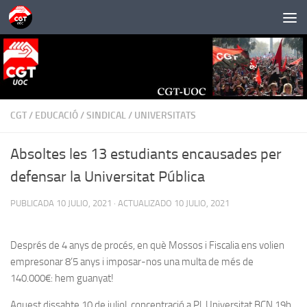
Saltar al contenido
CGT
/
EDUCACIÓ
/
SINDICAL
/
UNIVERSITATS
Absoltes les 13 estudiants encausades per
defensar la Universitat Pública
PUBLICADA
10 JULIO, 2021
· ACTUALIZADO
10 JULIO, 2021
Després de 4 anys de procés, en què Mossos i Fiscalia ens volien
empresonar 8’5 anys i imposar-nos una multa de més de
140.000€: hem guanyat!
Aquest dissabte 10 de juliol, concentració a Pl. Universitat BCN 19h