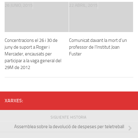
26 JUNIO, 2015
22 ABRIL, 2015
Concentracions el 26 i 30 de
Comunicat davant la mort d’un
juny de suport a Roger i
professor de l’Institut Joan
Mercader, encausats per
Fuster
participar a la vaga general del
29M de 2012
XARXES:
SIGUIENTE HISTORIA
Assemblea sobre la devolució de despeses per teletreball