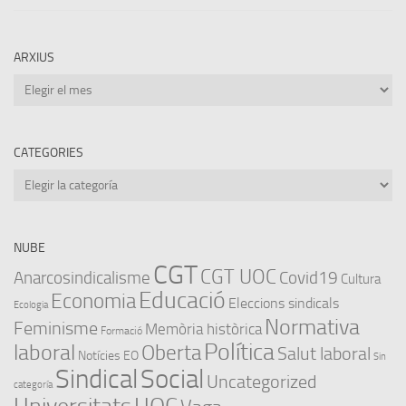
ARXIUS
Arxius
CATEGORIES
Categories
NUBE
CGT
CGT UOC
Anarcosindicalisme
Covid19
Cultura
Educació
Economia
Eleccions sindicals
Ecologia
Normativa
Feminisme
Memòria històrica
Formació
Política
laboral
Oberta
Salut laboral
Notícies EO
Sin
Sindical
Social
Uncategorized
categoría